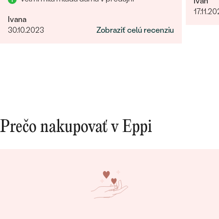
Ivan
17.11.2
Ivana
30.10.2023
Zobraziť celú recenziu
Bestsellery
Prečo nakupovať v Eppi
OBJAVIŤ