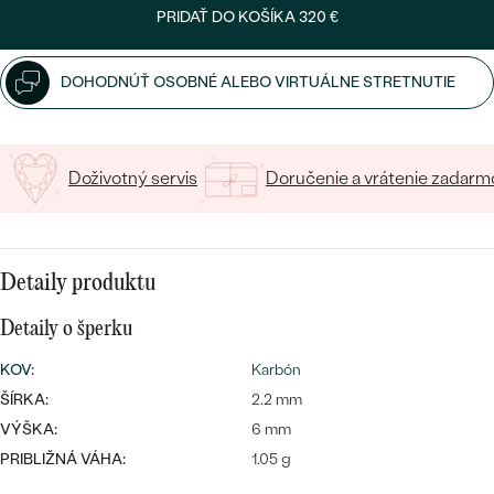
SALT AND PEPPER DIAMANT
LUXUSNÉ
PRIDAŤ DO KOŠÍKA
320 €
CENOVO DOSTUPNÉ
S DRAHOKAMAMI
DRAHOKAM
DOHODNÚŤ OSOBNÉ ALEBO VIRTUÁLNE STRETNUTIE
LUXUSNÉ
S LAB GROWN DIAMANTMI
Najpredávanejšie
PODĽA MATERIÁLU
S PERLAMI
svadobné
ZLATO
Doživotný servis
Doručenie a vrátenie zadarm
obrúčky
PODĽA ŠTÝLU
PLATINA
PERSONALIZOVANÉ
STRIEBRO
Detaily produktu
SYMBOLICKÉ
Detaily o šperku
PREZRIEŤ
MINIMALISTICKÉ
KOV
:
Karbón
ŠÍRKA:
2.2 mm
PODĽA PRÍLEŽITOSTI
VÝŠKA:
6 mm
PRIBLIŽNÁ VÁHA:
1.05 g
PODĽA FARBY