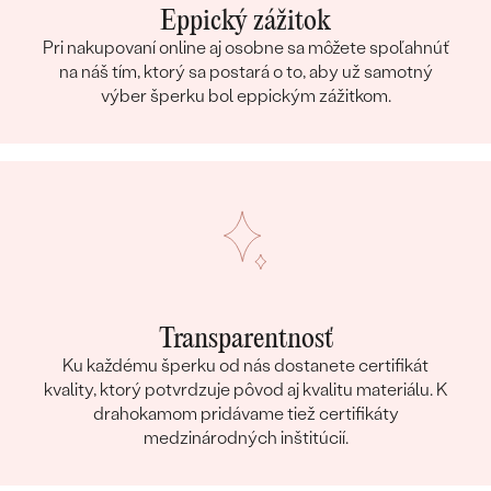
Eppický zážitok
Pri nakupovaní online aj osobne sa môžete spoľahnúť
na náš tím, ktorý sa postará o to, aby už samotný
výber šperku bol eppickým zážitkom.
Transparentnosť
Ku každému šperku od nás dostanete certifikát
kvality, ktorý potvrdzuje pôvod aj kvalitu materiálu. K
drahokamom pridávame tiež certifikáty
medzinárodných inštitúcií.