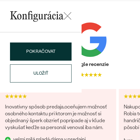
Najpredávanejšie
Najpredávanejšie
PODĽA TVARU DRAHOKAMU
Konfigurácia
náušnice
NA MIERU
prstene
Personalizované
DIAMANTY
PREZRIEŤ
prívesky
POKRAČOVAT
PREZRIEŤ
Heuréka recenzie
Google recenzie
ULOŽIŤ
4.9
4.9
OBJAVIŤ
Wave kolekcia
Inovatívny spôsob predaja,oceňujem možnosť
Nakupo
osobného kontaktu pri ktorom je možnosť si
Robia t
OBJAVIŤ
objednaný šperk obzrieť poprípade aj v kľude
handrič
vyskušať keďže sa personál venoval iba nám.
pôsobí 
velmi milá mladá dáma v predajni