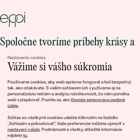
Spoločne tvoríme príbehy krásy a
lásky
Nastavenie cookies
Vážime si vášho súkromia
Pripojte sa k nám!
Používame cookies, aby web správne fungoval a bol bezpečný
tak, ako očakávate. S vaším súhlasom ich využívame aj na
personalizáciu reklám a analýzu návštevnosti, čo nám pomáha
web vylepšovať. Pozrite sa, ako
Google spracováva osobné
údaje
.
Súhlas so všetkými cookies udelíte kliknutím na tlačidlo
„Súhlasím a pokračovať". Vaše preferencie môžete upraviť v
nastavení volieb
. Podrobnosti a všetky dôležité informácie
© 2011 - 2026, Eppi.sk
nájdete
tu
.