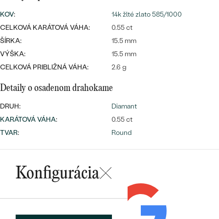
SALT AND PEPPER DIAMANT
LUXUSNÉ
KOV
:
14k žlté zlato 585/1000
CENOVO DOSTUPNÉ
S DRAHOKAMAMI
DRAHOKAM
CELKOVÁ KARÁTOVÁ VÁHA:
0.55 ct
LUXUSNÉ
ŠÍRKA:
S LAB GROWN DIAMANTMI
15.5 mm
Najpredávanejšie
VÝŠKA:
15.5 mm
PODĽA MATERIÁLU
S PERLAMI
CELKOVÁ PRIBLIŽNÁ VÁHA:
2.6 g
svadobné
ZLATO
Detaily o osadenom drahokame
obrúčky
PODĽA ŠTÝLU
PLATINA
DRUH:
Diamant
PERSONALIZOVANÉ
KARÁTOVÁ VÁHA
:
0.55 ct
STRIEBRO
TVAR
:
Round
SYMBOLICKÉ
PREZRIEŤ
MINIMALISTICKÉ
Konfigurácia
PODĽA PRÍLEŽITOSTI
PODĽA FARBY