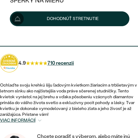
ŠPERKY NA MIERU
1 800 €
KOMBINOVANÉ ZLATO
STRIEBORNÉ
POSTRANNÉ DRAHOKAMY
ZLATÉ
VÝPREDAJ
VÝPREDAJ
Možnosti doručenia
DOHODNÚŤ STRETNUTIE
PLATINOVÉ
HALO
PODĽA ŠTÝLU
STRIEBORNÉ
ŠPERKY ČO POMÁHAJÚ
PODĽA MATERIÁLU
JEDNODUCHÉ
1 620 €
s kódom
SUN10
.
TRI DRAHOKAMY
PLATINOVÉ
PODĽA ŠTÝLU
ZLATÉ
PODĽA TYPU
BEZ KAMEŇA
NAPICHOVACIE
VINTAGE
NÁUŠNICE
STRIEBORNÉ
PODĽA ŠTÝLU
4.9
710 recenzií
ETERNITY
KRUHOVÉ
SET ZÁSNUBNÉHO PRSTEŇA A
SOLITÉR
PRSTENE
PLATINOVÉ
OBRÚČOK
VYKROJENÉ
MINIMALISTICKÉ
Ochlaďte svoju krehkú šiju ľadovým kvietkom žiariacim a trblietavým v
NARODENIE DIEŤAŤA
PRÍVESKY
letnom slnku ako najčistejšia voda práve sčerenej studničky. Tento
NETRADIČNÉ
VINTAGE
PODĽA ŠTÝLU
kvietok vyrástol na jej brehu a vďaka pôsobeniu vzácnych diamantov
VISIACE
PERSONALIZOVANÉ
prináša do vášho života svetlo a exkluzívny pocit pohody a lásky. Tvar
NÁRAMKY
ETERNITY
kvietku je dokonale vymodelovaný z bieleho zlata a jeho živosť je až
NETRADIČNÉ
ZOSTAVTE SI PRSTEŇ
SOLITÉR
zarážajúca. Pristane vám!
SO ZNAMENÍM ZVEROKRUHU
SETY
VIAC INFORMÁCIÍ
MINIMALISTICKÉ
ZAČAŤ S PRSTEŇOM
TEPANÉ
V TVARE SRDCA
MINIMALISTICKÉ
PÁNSKE ŠPERKY
Chcete poradiť s výberom, alebo máte inú