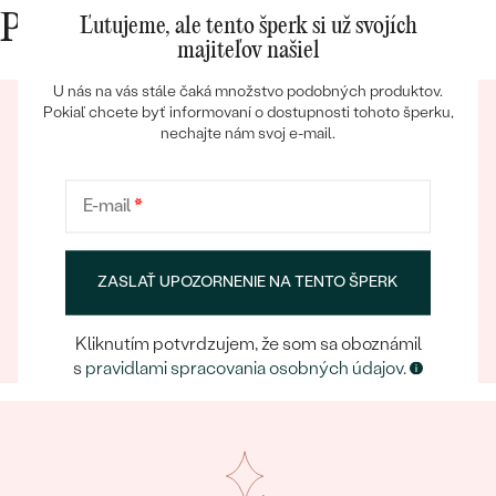
Prečo nakupovať v Eppi
Ľutujeme, ale tento šperk si už svojích
majiteľov našiel
U nás na vás stále čaká množstvo podobných produktov.
Pokiaľ chcete byť informovaní o dostupnosti tohoto šperku,
nechajte nám svoj e-mail.
Bestsellery
E-mail
*
Eppický zážitok
OBJAVIŤ
ZASLAŤ UPOZORNENIE NA TENTO ŠPERK
Pri nakupovaní online aj osobne sa môžete spoľahnúť
na náš tím, ktorý sa postará o to, aby už samotný
výber šperku bol eppickým zážitkom.
Kliknutím potvrdzujem, že som sa oboznámil
s
pravidlami spracovania osobných údajov
.