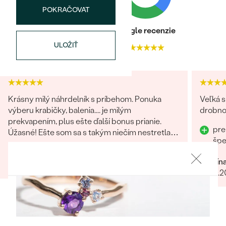
Najpredávanejšie
POKRAČOVAT
Najpredávanejšie
PODĽA TVARU DRAHOKAMU
náušnice
Heuréka recenzie
Google recenzie
NA MIERU
prstene
ULOŽIŤ
4.9
4.9
Personalizované
DIAMANTY
PREZRIEŤ
prívesky
PREZRIEŤ
Krásny milý náhrdelník s príbehom. Ponuka
Veľká s
výberu krabičky, balenia.... je milým
drobnos
prekvapením, plus ešte ďalší bonus prianie.
pre
Úžasné! Ešte som sa s takým niečím nestretla...
OBJAVIŤ
Wave kolekcia
šp
určite odporúčam
Mária
Kristín
23.02.2024
Zobraziť celú recenziu
06.10.
OBJAVIŤ