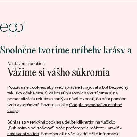
Spoločne tvoríme príbehy krásy a
lásky
Nastavenie cookies
Vážime si vášho súkromia
Pripojte sa k nám!
Používame cookies, aby web správne fungoval a bol bezpečný
tak, ako očakávate. S vaším súhlasom ich využívame aj na
personalizáciu reklám a analýzu návštevnosti, čo nám pomáha
web vylepšovať. Pozrite sa, ako
Google spracováva osobné
údaje
.
Súhlas so všetkými cookies udelíte kliknutím na tlačidlo
„Súhlasím a pokračovať". Vaše preferencie môžete upraviť v
nastavení volieb
. Podrobnosti a všetky dôležité informácie