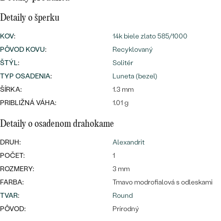
Najpredávanejšie
Najpredávanejšie
PODĽA TVARU DRAHOKAMU
Detaily o šperku
náušnice
KOV
:
14k biele zlato 585/1000
NA MIERU
prstene
PÔVOD KOVU
:
Recyklovaný
Personalizované
DIAMANTY
ŠTÝL
:
Solitér
PREZRIEŤ
TYP OSADENIA
:
Luneta (bezel)
prívesky
ŠÍRKA:
1.3 mm
PREZRIEŤ
PRIBLIŽNÁ VÁHA:
1.01 g
Detaily o osadenom drahokame
OBJAVIŤ
Wave kolekcia
DRUH:
Alexandrit
POČET:
1
ROZMERY:
3 mm
FARBA:
Tmavo modrofialová s odleskami
OBJAVIŤ
TVAR
:
Round
PÔVOD:
Prírodný