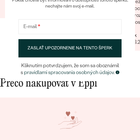
Pokiaľ chcete byť informovaní o dostupnosti tohoto šperku,
Bez
Zuzana
komunikácia a doručenie tovaru na 1 s ⭐️.
nechajte nám svoj e-mail.
voc
12.07.2023
Zobraziť celú recenziu
Obchod a tovar odporúčam, kto hladá šperk,
zro
urcite si nájde to svoje.
dos
E-mail
*
Rych
Patrik
lud
08.03.
ZASLAŤ UPOZORNENIE NA TENTO ŠPERK
Kliknutím potvrdzujem, že som sa oboznámil
s
pravidlami spracovania osobných údajov
.
Prečo nakupovať v Eppi