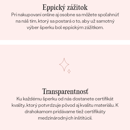
Eppický zážitok
Pri nakupovaní online aj osobne sa môžete spoľahnúť
na náš tím, ktorý sa postará o to, aby už samotný
výber šperku bol eppickým zážitkom.
Transparentnosť
Ku každému šperku od nás dostanete certifikát
kvality, ktorý potvrdzuje pôvod aj kvalitu materiálu. K
drahokamom pridávame tiež certifikáty
medzinárodných inštitúcií.