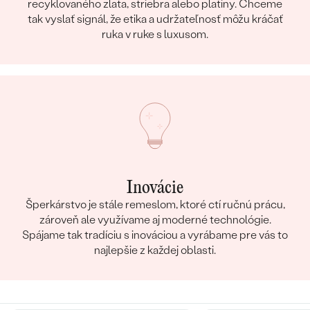
recyklovaného zlata, striebra alebo platiny. Chceme
tak vyslať signál, že etika a udržateľnosť môžu kráčať
ruka v ruke s luxusom.
Inovácie
Šperkárstvo je stále remeslom, ktoré ctí ručnú prácu,
zároveň ale využívame aj moderné technológie.
Spájame tak tradíciu s inováciou a vyrábame pre vás to
najlepšie z každej oblasti.