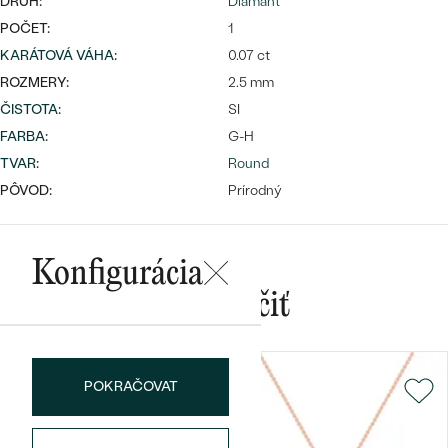
DRUH:
Diamant
POČET:
1
KARÁTOVÁ VÁHA
:
0.07 ct
ROZMERY:
2.5 mm
ČISTOTA
:
SI
FARBA
:
G-H
Bestsellery
TVAR
:
Round
PÔVOD:
Prírodný
OBJAVIŤ
Konfigurácia
Mohlo by sa vám páčiť
POKRAČOVAT