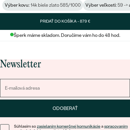
Výber kovu:
14k biele zlato 585/1000
Výber veľkosti:
59 -> 
PRIDAŤ DO KOŠÍKA -
879 €
Šperk máme skladom. Doručíme vám ho do 48 hod.
Newsletter
ODOBERAŤ
Súhlasím so
zasielaním komerčnej komunikácie
a
spracovaním