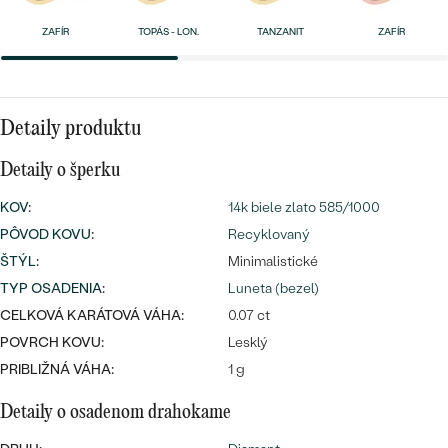
Najpredávanejšie
Najpredávanejšie
PODĽA TVARU DRAHOKAMU
ZAFÍR
TOPÁS - LON.
TANZANIT
ZAFÍR
náušnice
NA MIERU
prstene
Personalizované
DIAMANTY
Detaily produktu
PREZRIEŤ
prívesky
Detaily o šperku
PREZRIEŤ
KOV
:
14k biele zlato 585/1000
PÔVOD KOVU
:
Recyklovaný
ŠTÝL
:
Minimalistické
OBJAVIŤ
Wave kolekcia
TYP OSADENIA
:
Luneta (bezel)
CELKOVÁ KARÁTOVÁ VÁHA:
0.07 ct
POVRCH KOVU:
Lesklý
PRIBLIŽNÁ VÁHA:
1 g
OBJAVIŤ
Detaily o osadenom drahokame