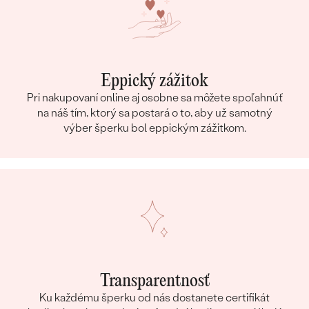
Eppický zážitok
Pri nakupovaní online aj osobne sa môžete spoľahnúť
na náš tím, ktorý sa postará o to, aby už samotný
výber šperku bol eppickým zážitkom.
Transparentnosť
Ku každému šperku od nás dostanete certifikát