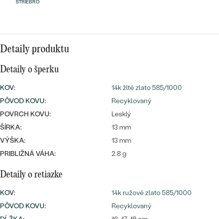
Najpredávanejšie
STRIEBRO
Najpredávanejšie
PODĽA TVARU DRAHOKAMU
náušnice
NA MIERU
prstene
Detaily produktu
Personalizované
DIAMANTY
Detaily o šperku
PREZRIEŤ
prívesky
KOV
:
14k žlté zlato 585/1000
PREZRIEŤ
PÔVOD KOVU
:
Recyklovaný
POVRCH KOVU:
Lesklý
ŠÍRKA:
13 mm
OBJAVIŤ
Wave kolekcia
VÝŠKA:
13 mm
PRIBLIŽNÁ VÁHA:
2.8 g
Detaily o retiazke
OBJAVIŤ
KOV
:
14k ružové zlato 585/1000
PÔVOD KOVU
:
Recyklovaný