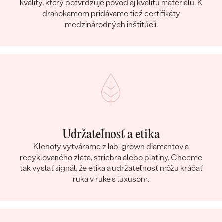
kvality, ktorý potvrdzuje pôvod aj kvalitu materiálu. K
drahokamom pridávame tiež certifikáty
medzinárodných inštitúcií.
Udržateľnosť a etika
Klenoty vytvárame z lab-grown diamantov a
recyklovaného zlata, striebra alebo platiny. Chceme
tak vyslať signál, že etika a udržateľnosť môžu kráčať
ruka v ruke s luxusom.