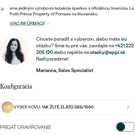
STATEMENT
ZAČAŤ S DIAMANTOM
RUČNE RYTÉ
DETSKÉ
sme jediným výrobcom kolekcie šperkov s oficiálnou licenciou Le
MEDAILÓNY
DETSKÉ ŠPERKY
PEČATNÉ
Petit Prince Property of Pomase na Slovensku
ZAČAŤ S LABGROWN DIAMANTOM
S VÝPLŇOU
PIERCING
RETIAZKY
BROŠNE
VIAC INFORMÁCIÍ
PERSONALIZOVANÉ
ZAČAŤ S FAREBNÝM DIAMANTOM
SVADOBNÉ SETY
V TVARE SRDCA
DOPLNKY
PODĽA DRAHOKAMU
Chcete poradiť s výberom, alebo máte inú
otázku? Sme tu pre vás: zavolajte na
+421 222
PODĽA DRAHOKAMU
PODĽA DRAHOKAMU
S DIAMANTMI
PODĽA CENY
SO ZVIERATAMI
205 120
alebo napíšte na
otazky@eppi.sk
.
PODĽA MATERIÁLU
Radi poradíme!
S DIAMANTMI
DIAMANT
CENOVO DOSTUPNÉ
S DRAHOKAMAMI
ZLATÉ
Marianna, Sales Specialist
PODĽA DRAHOKAMU
S DRAHOKAMAMI
LAB GROWN DIAMANT
LUXUSNÉ
S PERLAMI
S DIAMANTMI
STRIEBORNÉ
Konfigurácia
S PERLAMI
MOISSANIT
S DRAHOKAMAMI
PLATINOVÉ
PODĽA CENY
FAREBNÝ DIAMANT
14K
VÝBER KOVU:
14K ŽLTÉ ZLATO 585/1000
PODĽA CENY
CENOVO DOSTUPNÉ
S PERLAMI
PODĽA DRAHOKAMU
ČIERNY DIAMANT
CENOVO DOSTUPNÉ
LUXUSNÉ
PRIDAŤ GRAVÍROVANIE
S DIAMANTMI
PODĽA CENY