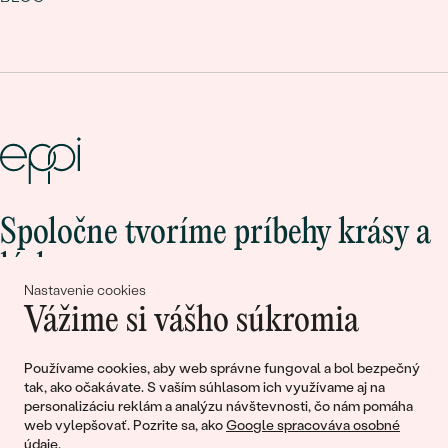
Spoločne tvoríme príbehy krásy a
lásky
Nastavenie cookies
Vážime si vášho súkromia
Pripojte sa k nám!
Používame cookies, aby web správne fungoval a bol bezpečný
tak, ako očakávate. S vaším súhlasom ich využívame aj na
personalizáciu reklám a analýzu návštevnosti, čo nám pomáha
web vylepšovať. Pozrite sa, ako
Google spracováva osobné
údaje
.