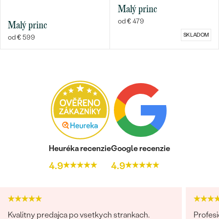
Malý princ
od € 479
Malý princ
SKLADOM
od € 599
Heuréka recenzie
Google recenzie
4.9
4.9
Kvalitny predajca po vsetkych strankach.
Profesi