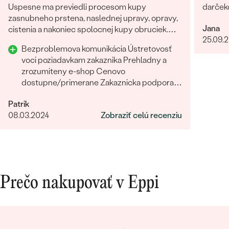
Uspesne ma previedli procesom kupy
darček
zasnubneho prstena, naslednej upravy, opravy,
Jana
cistenia a nakoniec spolocnej kupy obruciek.
25.09.
Odporucam.
Bezproblemova komunikácia Ústretovosť
voci poziadavkam zakaznika Prehladny a
zrozumiteny e-shop Cenovo
dostupne/primerane Zakaznicka podpora
Rychlost a sposob dodania Prijemny a
Patrik
ludsky pristup zamestnancov
08.03.2024
Zobraziť celú recenziu
Prečo nakupovať v Eppi