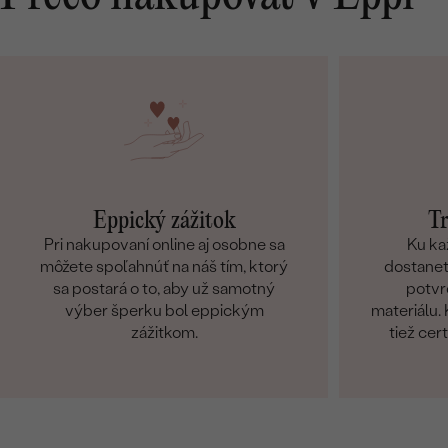
Eppický zážitok
Tr
Pri nakupovaní online aj osobne sa
Ku ka
môžete spoľahnúť na náš tím, ktorý
dostanete
sa postará o to, aby už samotný
potvr
výber šperku bol eppickým
materiálu
zážitkom.
tiež cer