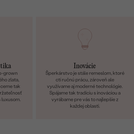
etika
Inovácie
ab-grown
Šperkárstvo je stále remeslom, ktoré
ho zlata,
ctí ručnú prácu, zároveň ale
Chceme tak
využívame aj moderné technológie.
držateľnosť
Spájame tak tradíciu s inováciou a
s luxusom.
vyrábame pre vás to najlepšie z
každej oblasti.