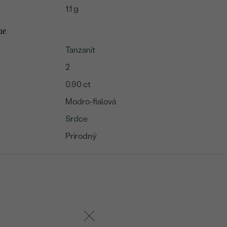
1.1 g
me
Tanzanit
2
0.90 ct
Modro-fialová
Srdce
Prírodný