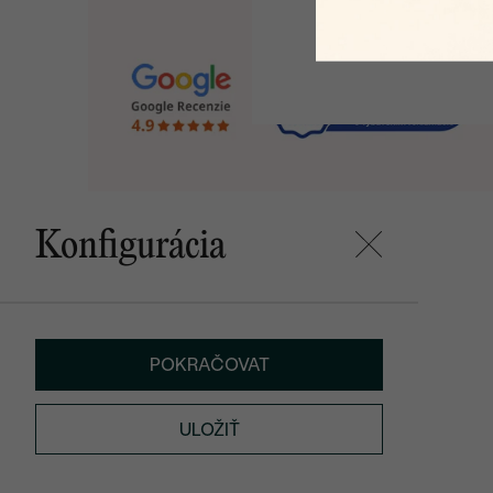
Konfigurácia
POKRAČOVAT
ULOŽIŤ