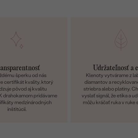
ansparentnosť
Udržateľnosť a 
ždému šperku od nás
Klenoty vytvárame z l
 certifikát kvality, ktorý
diamantov a recyklované
dzuje pôvod aj kvalitu
striebra alebo platiny. 
. K drahokamom pridávame
vyslať signál, že etika a u
tifikáty medzinárodných
môžu kráčať ruka v ruke 
inštitúcií.