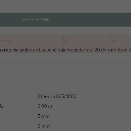
VYPREDANÉ
a vrátenie zadarmo
Luxusné balenie zadarmo
120 dní na vrátenie
Striebro 925/1000
A:
0.90 ct
5 mm
6 mm