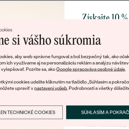
Získajte 10 %
svoj prvý 
ookies
e si vášho súkromia
Pridajte sa k nám a 
poctivo vyrábaných 
okies, aby web správne fungoval a bol bezpečný tak, ako očak
Ako darček na priv
om ich využívame aj na personalizáciu reklám a analýzu návštev
tujeme, ale tento šperk si už svojích majiteľov naš
obratom pošleme zľ
ylepšovať. Pozrite sa, ako
Google spracováva osobné údaje
.
váš prvý ná
ká množstvo podobných produktov. Pokiaľ chcete byť informovan
tkými cookies udelíte kliknutím na tlačidlo „Súhlasím a pokračo
šperku, nechajte nám svoj e-mail.
môžete upraviť v
nastavení volieb
. Podrobnosti a všetky dôležit
E-mail
*
LEN TECHNICKÉ COOKIES
SÚHLASÍM A POKRA
Prihlásiť sa a zís
ZASLAŤ UPOZORNENIE NA TENTO
ŠPERK
Vaša e-mailová adresa je 