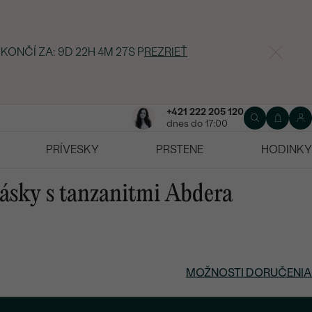
 KONČÍ ZA:
9D 22H 4M 26S
P
REZRIEŤ
+421 222 205 120
dnes do 17:00
PRÍVESKY
PRSTENE
HODINKY
lásky s tanzanitmi Abdera
MOŽNOSTI DORUČENIA