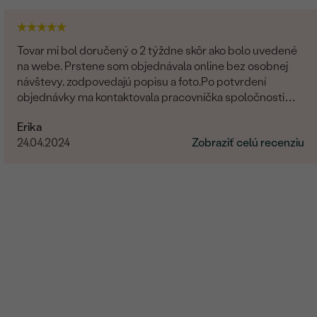
Tovar mi bol doručený o 2 týždne skôr ako bolo uvedené
na webe. Prstene som objednávala online bez osobnej
návštevy, zodpovedajú popisu a foto.Po potvrdení
objednávky ma kontaktovala pracovníčka spoločnosti
aby sa uistila o správnosti, type, veľkosti a pod. a zmienila
Erika
sa o možnej výmena v prípade nevyhovujúcej veľkosti.
24.04.2024
Zobraziť celú recenziu
Príjemné vystupovanie, prístup a starostlivosť o
zákazníka. Maximálna spokojnosť s tovarom aj prístupom.