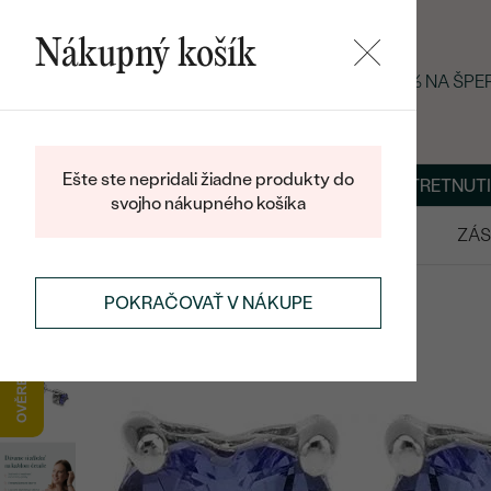
Nákupný košík
LETNÝ BLACK FRIDAY: −25 % NA ŠP
Ešte ste nepridali žiadne produkty do
O NÁS
BLOG
ŠPERKY NA MIERU
DOHODNÚŤ STRETNUTI
svojho nákupného košíka
VÝPREDAJ
SVADOBNÉ OBRÚČKY
ZÁS
POKRAČOVAŤ V NÁKUPE