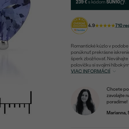
239 €
s kódom
SUN10
.
4.9
710 re
Romantické kúzlo v podobe sr
ponúknuť prekrásne iskrenie
šperk zbožňovať. Neváhajte 
polovičku si svojimi hlbokými
VIAC INFORMÁCIÍ
Chcete por
zavolajte 
poradíme!
Marianna, 