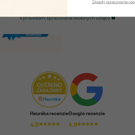
Zásady spracovania os
Kliknutím potvrdzujem, že som sa oboznámil
s
pravidlami spracovania osobných údajov
.
Heuréka recenzie
Google recenzie
4.9
4.9