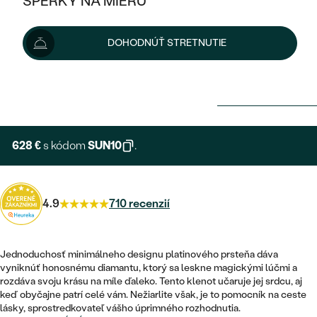
ŠPERKY NA MIERU
KOMBINOVANÉ ZLATO
STRIEBORNÉ
POSTRANNÉ DRAHOKAMY
ZLATÉ
VÝPREDAJ
VÝPREDAJ
DOHODNÚŤ STRETNUTIE
PLATINOVÉ
HALO
PODĽA ŠTÝLU
STRIEBORNÉ
ŠPERKY ČO POMÁHAJÚ
698 €
PODĽA MATERIÁLU
JEDNODUCHÉ
TRI DRAHOKAMY
PLATINOVÉ
PODĽA ŠTÝLU
Možnosti doručenia
ZLATÉ
PODĽA TYPU
BEZ KAMEŇA
NAPICHOVACIE
VINTAGE
NÁUŠNICE
STRIEBORNÉ
PODĽA ŠTÝLU
628 €
s kódom
SUN10
.
ETERNITY
KRUHOVÉ
SET ZÁSNUBNÉHO PRSTEŇA A
SOLITÉR
PRSTENE
PLATINOVÉ
OBRÚČOK
VYKROJENÉ
MINIMALISTICKÉ
NARODENIE DIEŤAŤA
PRÍVESKY
4.9
710 recenzií
NETRADIČNÉ
VINTAGE
PODĽA ŠTÝLU
VISIACE
PERSONALIZOVANÉ
NÁRAMKY
ETERNITY
NETRADIČNÉ
Jednoduchosť minimálneho designu platinového prsteňa dáva
ZOSTAVTE SI PRSTEŇ
SOLITÉR
vyniknúť honosnému diamantu, ktorý sa leskne magickými lúčmi a
SO ZNAMENÍM ZVEROKRUHU
SETY
rozdáva svoju krásu na míle ďaleko. Tento klenot učaruje jej srdcu, aj
MINIMALISTICKÉ
ZAČAŤ S PRSTEŇOM
TEPANÉ
V TVARE SRDCA
keď obyčajne patrí celé vám. Nežiarlite však, je to pomocník na ceste
MINIMALISTICKÉ
PÁNSKE ŠPERKY
lásky, sprostredkovateľ vášho úprimného rozhodnutia.