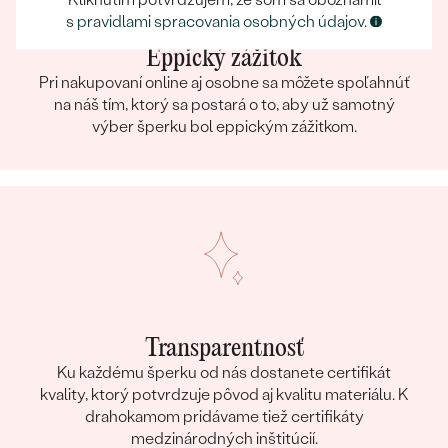
Kliknutím potvrdzujem, že som sa oboznámil
s
pravidlami spracovania osobných údajov
.
Eppický zážitok
Pri nakupovaní online aj osobne sa môžete spoľahnúť
na náš tím, ktorý sa postará o to, aby už samotný
výber šperku bol eppickým zážitkom.
Transparentnosť
Ku každému šperku od nás dostanete certifikát
kvality, ktorý potvrdzuje pôvod aj kvalitu materiálu. K
drahokamom pridávame tiež certifikáty
medzinárodných inštitúcií.