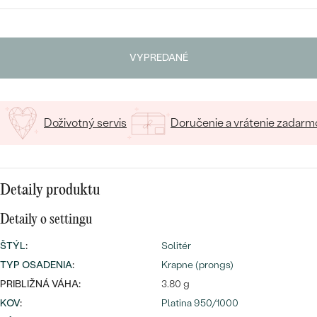
SALT AND PEPPER DIAMANT
LUXUSNÉ
VYBERTE FONT
CENOVO DOSTUPNÉ
S DRAHOKAMAMI
DRAHOKAM
Napíšte iniciály/text
VYPREDANÉ
LUXUSNÉ
S LAB GROWN DIAMANTMI
Najpredávanejšie
15
/ 15 ZNAKOV
PODĽA MATERIÁLU
S PERLAMI
svadobné
ZLATO
Doživotný servis
Doručenie a vrátenie zadarm
obrúčky
PODĽA ŠTÝLU
PLATINA
PERSONALIZOVANÉ
STRIEBRO
Detaily produktu
SYMBOLICKÉ
PREZRIEŤ
Detaily o settingu
MINIMALISTICKÉ
ŠTÝL
:
Solitér
TYP OSADENIA
:
Krapne (prongs)
PODĽA PRÍLEŽITOSTI
PRIBLIŽNÁ VÁHA:
3.80 g
KOV
:
Platina 950/1000
PODĽA FARBY