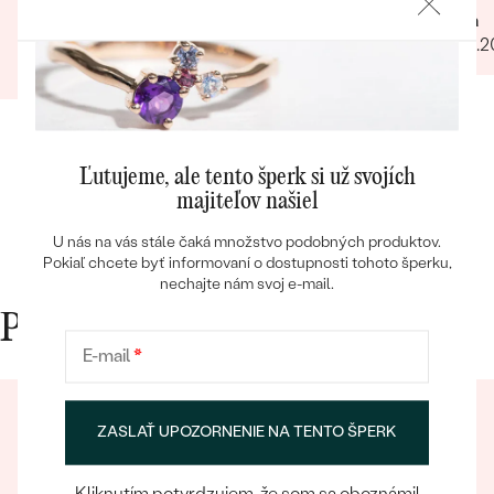
Lucia
vyzeral v reáli ešte lepšie ako na fotkách.
Svetlana
31.05.
Ďakujem Eppi. PS: Určite by som aktualizovala
03.09.2024
Zobraziť celú recenziu
fotky pri týchto príveskom. V realite je to
prepracovanie oveľa viditelnejšie a krajšie ako na
fotkách.
Bestsellery
Ľutujeme, ale tento šperk si už svojích
majiteľov našiel
U nás na vás stále čaká množstvo podobných produktov.
Pokiaľ chcete byť informovaní o dostupnosti tohoto šperku,
OBJAVIŤ
nechajte nám svoj e-mail.
Prečo nakupovať v Eppi
E-mail
*
ZASLAŤ UPOZORNENIE NA TENTO ŠPERK