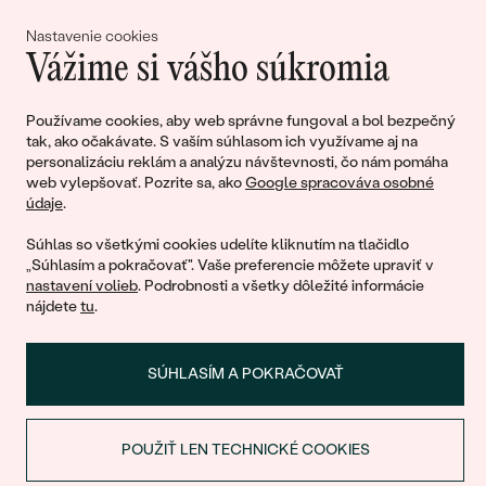
lásky
Nastavenie cookies
Vážime si vášho súkromia
Pripojte sa k nám!
Používame cookies, aby web správne fungoval a bol bezpečný
tak, ako očakávate. S vaším súhlasom ich využívame aj na
personalizáciu reklám a analýzu návštevnosti, čo nám pomáha
web vylepšovať. Pozrite sa, ako
Google spracováva osobné
údaje
.
Súhlas so všetkými cookies udelíte kliknutím na tlačidlo
„Súhlasím a pokračovať". Vaše preferencie môžete upraviť v
nastavení volieb
. Podrobnosti a všetky dôležité informácie
© 2011 - 2026, Eppi.sk
nájdete
tu
.
SÚHLASÍM A POKRAČOVAŤ
POUŽIŤ LEN TECHNICKÉ COOKIES