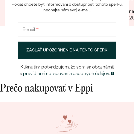
Pokiaľ chcete byť informovaní o dostupnosti tohoto šperku,
milý je
nechajte nám svoj e-mail.
Ivan
Zuzana
komunik
17.11.2023
12.07.2
Obchod
urcite s
E-mail
*
ZASLAŤ UPOZORNENIE NA TENTO ŠPERK
Kliknutím potvrdzujem, že som sa oboznámil
s
pravidlami spracovania osobných údajov
.
Prečo nakupovať v Eppi