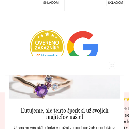
SKLADOM
SKLADOM
Bestsellery
Heuréka recenzie
Google recenzie
OBJAVIŤ
4.9
4.9
Nakupoval som druhý krát a som spokojný.
Perfekt
Ľutujeme, ale tento šperk si už svojích
Robia to na úrovni. Certifikát, krabička,
moja se
majiteľov našiel
handrička, poďakovanie... Sú to maličkosti ale
následn
pôsobí na mna ako zákazníka príjemne.
velmi o
U nás na vás stále čaká množstvo podobných produktov.