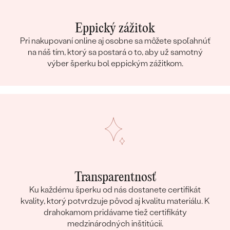
Eppický zážitok
Pri nakupovaní online aj osobne sa môžete spoľahnúť
na náš tím, ktorý sa postará o to, aby už samotný
výber šperku bol eppickým zážitkom.
Transparentnosť
Ku každému šperku od nás dostanete certifikát
kvality, ktorý potvrdzuje pôvod aj kvalitu materiálu. K
drahokamom pridávame tiež certifikáty
medzinárodných inštitúcií.