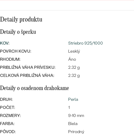
SALT AND PEPPER DIAMANT
LUXUSNÉ
CENOVO DOSTUPNÉ
S DRAHOKAMAMI
DRAHOKAM
Detaily produktu
LUXUSNÉ
S LAB GROWN DIAMANTMI
Najpredávanejšie
Detaily o šperku
PODĽA MATERIÁLU
S PERLAMI
svadobné
KOV
:
Striebro 925/1000
ZLATO
POVRCH KOVU:
Lesklý
obrúčky
RHODIUM:
PODĽA ŠTÝLU
Áno
PLATINA
PRIBLIŽNÁ VÁHA PRÍVESKU:
2.32 g
PERSONALIZOVANÉ
STRIEBRO
CELKOVÁ PRIBLIŽNÁ VÁHA:
2.32 g
SYMBOLICKÉ
Detaily o osadenom drahokame
PREZRIEŤ
DRUH:
Perla
MINIMALISTICKÉ
POČET:
1
PODĽA PRÍLEŽITOSTI
ROZMERY:
9-10 mm
FARBA:
Biela
PODĽA FARBY
PÔVOD:
Prírodný