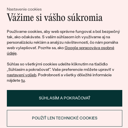
lásky
Nastavenie cookies
Vážime si vášho súkromia
Pripojte sa k nám!
Používame cookies, aby web správne fungoval a bol bezpečný
tak, ako očakávate. S vaším súhlasom ich využívame aj na
personalizáciu reklám a analýzu návštevnosti, čo nám pomáha
web vylepšovať. Pozrite sa, ako
Google spracováva osobné
údaje
.
Súhlas so všetkými cookies udelíte kliknutím na tlačidlo
„Súhlasím a pokračovať". Vaše preferencie môžete upraviť v
nastavení volieb
. Podrobnosti a všetky dôležité informácie
© 2011 - 2026, Eppi.sk
nájdete
tu
.
SÚHLASÍM A POKRAČOVAŤ
POUŽIŤ LEN TECHNICKÉ COOKIES
ZĽAVA NA PRVÝ NÁKUP