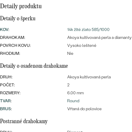
SALT AND PEPPER DIAMANT
LUXUSNÉ
Detaily produktu
CENOVO DOSTUPNÉ
S DRAHOKAMAMI
DRAHOKAM
Detaily o šperku
LUXUSNÉ
S LAB GROWN DIAMANTMI
Najpredávanejšie
KOV
:
14k žlté zlato 585/1000
PODĽA MATERIÁLU
DRAHOKAM:
Akoya kultivovaná perla a diamanty
S PERLAMI
svadobné
ZLATO
POVRCH KOVU:
Vysoko leštené
RHODIUM:
Nie
obrúčky
PODĽA ŠTÝLU
PLATINA
Detaily o osadenom drahokame
PERSONALIZOVANÉ
STRIEBRO
DRUH:
Akoya kultivovaná perla
SYMBOLICKÉ
POČET:
2
PREZRIEŤ
ROZMERY:
6.00 mm
MINIMALISTICKÉ
TVAR
:
Round
BRUS
:
Vŕtaná do polovice
PODĽA PRÍLEŽITOSTI
Postranné drahokamy
PODĽA FARBY