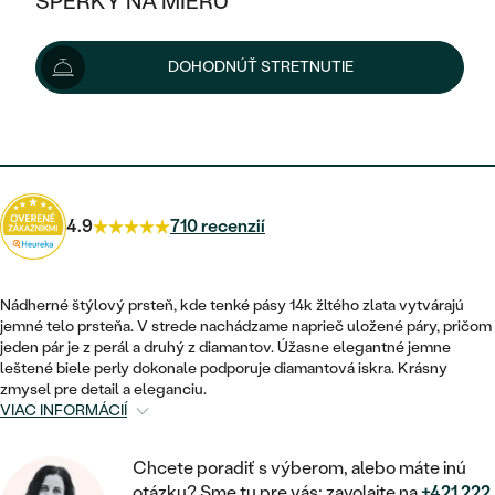
ŠPERKY NA MIERU
1 180 €
KOMBINOVANÉ ZLATO
STRIEBORNÉ
POSTRANNÉ DRAHOKAMY
ZLATÉ
VÝPREDAJ
VÝPREDAJ
Možnosti doručenia
DOHODNÚŤ STRETNUTIE
PLATINOVÉ
HALO
PODĽA ŠTÝLU
STRIEBORNÉ
ŠPERKY ČO POMÁHAJÚ
PODĽA MATERIÁLU
JEDNODUCHÉ
1 062 €
s kódom
SUN10
.
TRI DRAHOKAMY
PLATINOVÉ
PODĽA ŠTÝLU
ZLATÉ
PODĽA TYPU
BEZ KAMEŇA
NAPICHOVACIE
VINTAGE
NÁUŠNICE
STRIEBORNÉ
PODĽA ŠTÝLU
4.9
710 recenzií
ETERNITY
KRUHOVÉ
SET ZÁSNUBNÉHO PRSTEŇA A
SOLITÉR
PRSTENE
PLATINOVÉ
OBRÚČOK
VYKROJENÉ
MINIMALISTICKÉ
Nádherné štýlový prsteň, kde tenké pásy 14k žltého zlata vytvárajú
NARODENIE DIEŤAŤA
PRÍVESKY
jemné telo prsteňa. V strede nachádzame naprieč uložené páry, pričom
NETRADIČNÉ
VINTAGE
PODĽA ŠTÝLU
jeden pár je z perál a druhý z diamantov. Úžasne elegantné jemne
VISIACE
PERSONALIZOVANÉ
leštené biele perly dokonale podporuje diamantová iskra. Krásny
NÁRAMKY
ETERNITY
zmysel pre detail a eleganciu.
NETRADIČNÉ
ZOSTAVTE SI PRSTEŇ
SOLITÉR
VIAC INFORMÁCIÍ
SO ZNAMENÍM ZVEROKRUHU
SETY
MINIMALISTICKÉ
ZAČAŤ S PRSTEŇOM
TEPANÉ
V TVARE SRDCA
Chcete poradiť s výberom, alebo máte inú
MINIMALISTICKÉ
PÁNSKE ŠPERKY
otázku? Sme tu pre vás: zavolajte na
+421 222