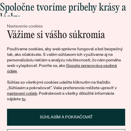
Spoločne tvoríme príbehy krásy a
lásky
Nastavenie cookies
Vážime si vášho súkromia
Pripojte sa k nám!
Používame cookies, aby web správne fungoval a bol bezpečný
tak, ako očakávate. S vaším súhlasom ich využívame aj na
personalizáciu reklám a analýzu návštevnosti, čo nám pomáha
web vylepšovať. Pozrite sa, ako
Google spracováva osobné
údaje
.
Súhlas so všetkými cookies udelíte kliknutím na tlačidlo
„Súhlasím a pokračovať". Vaše preferencie môžete upraviť v
© 2011 - 2026, Eppi.sk
nastavení volieb
. Podrobnosti a všetky dôležité informácie
nájdete
tu
.
SÚHLASÍM A POKRAČOVAŤ