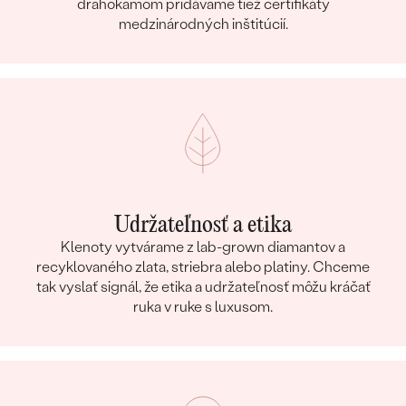
drahokamom pridávame tiež certifikáty
medzinárodných inštitúcií.
Udržateľnosť a etika
Klenoty vytvárame z lab-grown diamantov a
recyklovaného zlata, striebra alebo platiny. Chceme
tak vyslať signál, že etika a udržateľnosť môžu kráčať
ruka v ruke s luxusom.