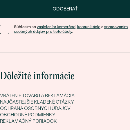
ODOBERAŤ
Súhlasím so
zasielaním komerčnej komunikácie
a
spracovaním
osobných údajov pre tieto účely
.
Dôležité informácie
VRÁTENIE TOVARU A REKLAMÁCIA
NAJČASTEJŠIE KLADENÉ OTÁZKY
OCHRANA OSOBNÝCH ÚDAJOV
OBCHODNÉ PODMIENKY
REKLAMAČNÝ PORIADOK