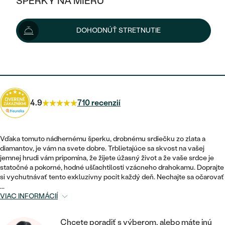
ŠPERKY NA MIERU
1 450 €
KOMBINOVANÉ ZLATO
STRIEBORNÉ
POSTRANNÉ DRAHOKAMY
ZLATÉ
VÝPREDAJ
VÝPREDAJ
Možnosti doručenia
DOHODNÚŤ STRETNUTIE
PLATINOVÉ
HALO
PODĽA ŠTÝLU
STRIEBORNÉ
ŠPERKY ČO POMÁHAJÚ
PODĽA MATERIÁLU
JEDNODUCHÉ
1 305 €
s kódom
SUN10
.
TRI DRAHOKAMY
PLATINOVÉ
PODĽA ŠTÝLU
ZLATÉ
PODĽA TYPU
BEZ KAMEŇA
NAPICHOVACIE
VINTAGE
NÁUŠNICE
STRIEBORNÉ
PODĽA ŠTÝLU
4.9
710 recenzií
ETERNITY
KRUHOVÉ
SET ZÁSNUBNÉHO PRSTEŇA A
SOLITÉR
PRSTENE
PLATINOVÉ
OBRÚČOK
VYKROJENÉ
MINIMALISTICKÉ
Vďaka tomuto nádhernému šperku, drobnému srdiečku zo zlata a
NARODENIE DIEŤAŤA
PRÍVESKY
diamantov, je vám na svete dobre. Trblietajúce sa skvost na vašej
NETRADIČNÉ
VINTAGE
PODĽA ŠTÝLU
jemnej hrudi vám pripomína, že žijete úžasný život a že vaše srdce je
VISIACE
PERSONALIZOVANÉ
statočné a pokorné, hodné ušľachtilosti vzácneho drahokamu. Doprajte
NÁRAMKY
ETERNITY
si vychutnávať tento exkluzívny pocit každý deň. Nechajte sa očarovať
NETRADIČNÉ
ZOSTAVTE SI PRSTEŇ
SOLITÉR
...
SO ZNAMENÍM ZVEROKRUHU
SETY
VIAC INFORMÁCIÍ
MINIMALISTICKÉ
ZAČAŤ S PRSTEŇOM
TEPANÉ
V TVARE SRDCA
MINIMALISTICKÉ
PÁNSKE ŠPERKY
Chcete poradiť s výberom, alebo máte inú