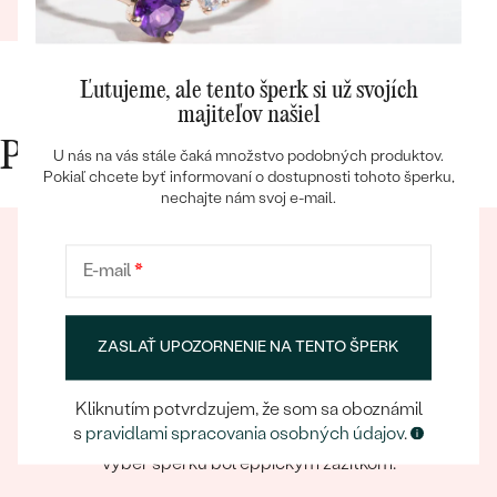
08.03.2024
Zobraziť celú recenziu
Ľutujeme, ale tento šperk si už svojích
majiteľov našiel
Prečo nakupovať v Eppi
U nás na vás stále čaká množstvo podobných produktov.
Bestsellery
Pokiaľ chcete byť informovaní o dostupnosti tohoto šperku,
nechajte nám svoj e-mail.
E-mail
*
OBJAVIŤ
ZASLAŤ UPOZORNENIE NA TENTO ŠPERK
Eppický zážitok
Kliknutím potvrdzujem, že som sa oboznámil
Pri nakupovaní online aj osobne sa môžete spoľahnúť
s
pravidlami spracovania osobných údajov
.
na náš tím, ktorý sa postará o to, aby už samotný
výber šperku bol eppickým zážitkom.