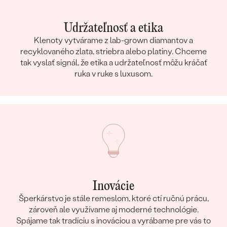
Udržateľnosť a etika
Klenoty vytvárame z lab-grown diamantov a
recyklovaného zlata, striebra alebo platiny. Chceme
tak vyslať signál, že etika a udržateľnosť môžu kráčať
ruka v ruke s luxusom.
Inovácie
Šperkárstvo je stále remeslom, ktoré ctí ručnú prácu,
zároveň ale využívame aj moderné technológie.
Spájame tak tradíciu s inováciou a vyrábame pre vás to