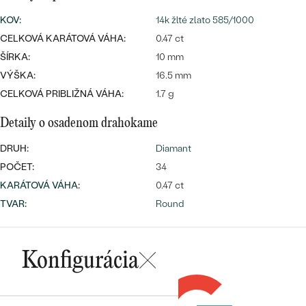
SALT AND PEPPER DIAMANT
LUXUSNÉ
KOV
:
14k žlté zlato 585/1000
CENOVO DOSTUPNÉ
S DRAHOKAMAMI
DRAHOKAM
CELKOVÁ KARÁTOVÁ VÁHA:
0.47 ct
LUXUSNÉ
ŠÍRKA:
S LAB GROWN DIAMANTMI
10 mm
Najpredávanejšie
VÝŠKA:
16.5 mm
PODĽA MATERIÁLU
S PERLAMI
CELKOVÁ PRIBLIŽNÁ VÁHA:
1.7 g
svadobné
ZLATO
Detaily o osadenom drahokame
obrúčky
PODĽA ŠTÝLU
PLATINA
DRUH:
Diamant
PERSONALIZOVANÉ
POČET:
34
STRIEBRO
KARÁTOVÁ VÁHA
:
0.47 ct
SYMBOLICKÉ
PREZRIEŤ
TVAR
:
Round
MINIMALISTICKÉ
Konfigurácia
PODĽA PRÍLEŽITOSTI
PODĽA FARBY