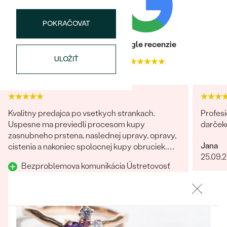
Najpredávanejšie
Najpredávanejšie
PODĽA TVARU DRAHOKAMU
náušnice
POKRAČOVAT
NA MIERU
prstene
Heuréka recenzie
Google recenzie
Personalizované
ULOŽIŤ
4.9
4.9
DIAMANTY
PREZRIEŤ
prívesky
PREZRIEŤ
Kvalitny predajca po vsetkych strankach.
Profesi
Uspesne ma previedli procesom kupy
darček
OBJAVIŤ
zasnubneho prstena, naslednej upravy, opravy,
Wave kolekcia
Jana
cistenia a nakoniec spolocnej kupy obruciek.
25.09.
Odporucam.
Bezproblemova komunikácia Ústretovosť
voci poziadavkam zakaznika Prehladny a
zrozumiteny e-shop Cenovo
OBJAVIŤ
dostupne/primerane Zakaznicka podpora
Rychlost a sposob dodania Prijemny a
Patrik
ludsky pristup zamestnancov