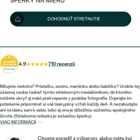
ŠPERKY NA MIERU
83 €
KOMBINOVANÉ ZLATO
STRIEBORNÉ
POSTRANNÉ DRAHOKAMY
ZLATÉ
VÝPREDAJ
VÝPREDAJ
Možnosti doručenia
DOHODNÚŤ STRETNUTIE
PLATINOVÉ
HALO
PODĽA ŠTÝLU
STRIEBORNÉ
ŠPERKY ČO POMÁHAJÚ
PODĽA MATERIÁLU
JEDNODUCHÉ
75 €
s kódom
SUN10
.
TRI DRAHOKAMY
PLATINOVÉ
PODĽA ŠTÝLU
ZLATÉ
PODĽA TYPU
BEZ KAMEŇA
NAPICHOVACIE
VINTAGE
NÁUŠNICE
STRIEBORNÉ
PODĽA ŠTÝLU
4.9
710 recenzií
ETERNITY
KRUHOVÉ
SET ZÁSNUBNÉHO PRSTEŇA A
SOLITÉR
PRSTENE
PLATINOVÉ
OBRÚČOK
VYKROJENÉ
MINIMALISTICKÉ
Milujete niekoho? Priateľku, sestru, maminku alebo babičku? Urobte tej
NARODENIE DIEŤAŤA
PRÍVESKY
úžasnej osobe radosť týmto strieborným medailónikom, do ktorého
NETRADIČNÉ
VINTAGE
PODĽA ŠTÝLU
môžete ukryť aj malé prekvapenie v podobe fotografie. Doprajte im
VISIACE
PERSONALIZOVANÉ
potešenie pripomínať si váš láskyplný vzťah každý deň. A nezabúdajte
NÁRAMKY
ETERNITY
ani na lásku sam k sebe, lebo aj ona je dôležitou súčasťou spokojného
NETRADIČNÉ
ZOSTAVTE SI PRSTEŇ
SOLITÉR
života. (Strieborná retiazka je súčasťou šperku)
SO ZNAMENÍM ZVEROKRUHU
SETY
VIAC INFORMÁCIÍ
MINIMALISTICKÉ
ZAČAŤ S PRSTEŇOM
TEPANÉ
V TVARE SRDCA
MINIMALISTICKÉ
PÁNSKE ŠPERKY
Chcete poradiť s výberom, alebo máte inú