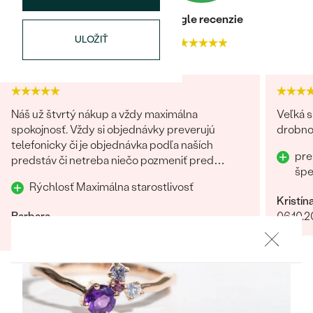
Najpredávanejšie
Heuréka recenzie
Google recenzie
Najpredávanejšie
PODĽA TVARU DRAHOKAMU
náušnice
ULOŽIŤ
4.9
4.9
NA MIERU
prstene
Personalizované
DIAMANTY
PREZRIEŤ
prívesky
Náš už štvrtý nákup a vždy maximálna
Veľká s
PREZRIEŤ
spokojnosť. Vždy si objednávky preverujú
drobnos
telefonicky či je objednávka podľa naších
pre
predstáv či netreba niečo pozmeniť pred
šp
odoslaním. Odporúčam každému.
OBJAVIŤ
Rýchlosť Maximálna starostlivosť
Wave kolekcia
Kristín
Barbara
06.10.
26.09.2022
Zobraziť celú recenziu
OBJAVIŤ