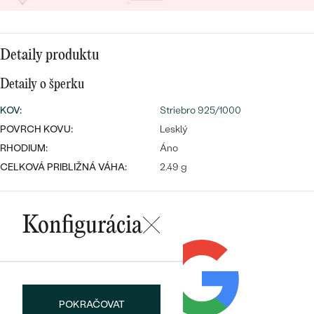
SALT AND PEPPER DIAMANT
LUXUSNÉ
CENOVO DOSTUPNÉ
S DRAHOKAMAMI
DRAHOKAM
Detaily produktu
LUXUSNÉ
S LAB GROWN DIAMANTMI
Najpredávanejšie
PODĽA MATERIÁLU
Detaily o šperku
S PERLAMI
svadobné
ZLATO
KOV
:
Striebro 925/1000
POVRCH KOVU:
Lesklý
obrúčky
PODĽA ŠTÝLU
PLATINA
RHODIUM:
Áno
CELKOVÁ PRIBLIŽNÁ VÁHA:
PERSONALIZOVANÉ
2.49 g
STRIEBRO
SYMBOLICKÉ
PREZRIEŤ
Konfigurácia
MINIMALISTICKÉ
PODĽA PRÍLEŽITOSTI
PODĽA FARBY
POKRAČOVAT