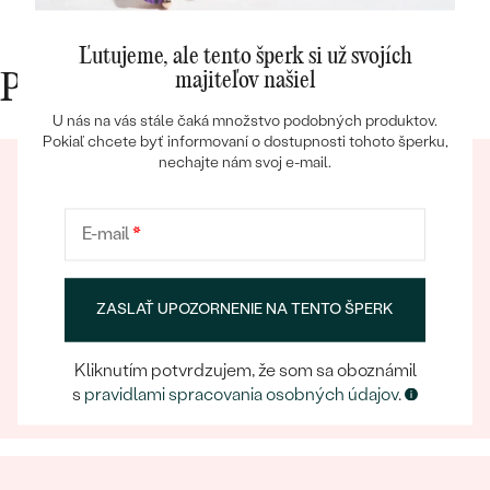
Ľutujeme, ale tento šperk si už svojích
majiteľov našiel
Prečo nakupovať v Eppi
U nás na vás stále čaká množstvo podobných produktov.
Pokiaľ chcete byť informovaní o dostupnosti tohoto šperku,
nechajte nám svoj e-mail.
Bestsellery
E-mail
*
OBJAVIŤ
ZASLAŤ UPOZORNENIE NA TENTO ŠPERK
Eppický zážitok
Pri nakupovaní online aj osobne sa môžete spoľahnúť
na náš tím, ktorý sa postará o to, aby už samotný
Kliknutím potvrdzujem, že som sa oboznámil
výber šperku bol eppickým zážitkom.
s
pravidlami spracovania osobných údajov
.