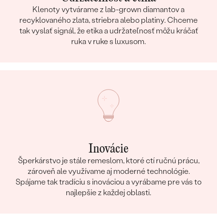
Klenoty vytvárame z lab-grown diamantov a
recyklovaného zlata, striebra alebo platiny. Chceme
tak vyslať signál, že etika a udržateľnosť môžu kráčať
ruka v ruke s luxusom.
Inovácie
Šperkárstvo je stále remeslom, ktoré ctí ručnú prácu,
zároveň ale využívame aj moderné technológie.
Spájame tak tradíciu s inováciou a vyrábame pre vás to
najlepšie z každej oblasti.