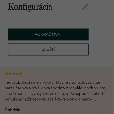
Konfigurácia
POKRAČOVAT
ULOŽIŤ
Tento obchod sme si vybrali hlavne z toho dôvodu, že
nám učarovala myšlienka šperkov z recyklovaného zlata,
a teda nech sa využije to, čo už tu je. Je super, že ochod
ponúka aj možnosť vybrať si lab-grown diamanty
namiesto prírodných. Čo sa týka showroomu v
Gabriela
Bratislave, môžem len odporúčať. Pani Marianna bola