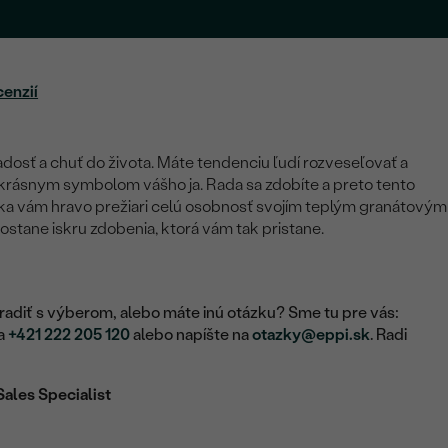
cenzií
adosť a chuť do života. Máte tendenciu ľudí rozveseľovať a
ekrásnym symbolom vášho ja. Rada sa zdobíte a preto tento
ka vám hravo prežiari celú osobnosť svojím teplým granátovým
stane iskru zdobenia, ktorá vám tak pristane.
adiť s výberom, alebo máte inú otázku? Sme tu pre vás:
na
+421 222 205 120
alebo napíšte na
otazky@eppi.sk
. Radi
Sales Specialist