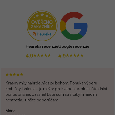
PÔVOD:
Heuréka recenzie
Google recenzie
4.9
4.9
Krásny milý náhrdelník s príbehom. Ponuka výberu
krabičky, balenia.... je milým prekvapením, plus ešte ďalší
bonus prianie. Úžasné! Ešte som sa s takým niečím
nestretla... určite odporúčam
Mária