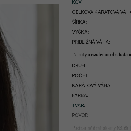
KOV
:
CELKOVÁ KARÁTOVÁ VÁH
ŠÍRKA:
VÝŠKA:
PRIBLIŽNÁ VÁHA:
Detaily o osadenom drahoka
DRUH:
POČET:
KARÁTOVÁ VÁHA:
FARBA:
TVAR
:
PÔVOD:
Postranné drahokamy Náušni