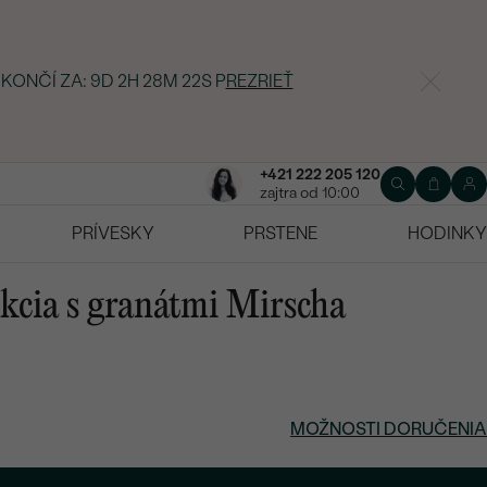
 KONČÍ ZA:
9D 2H 28M 21S
P
REZRIEŤ
+421 222 205 120
zajtra od 10:00
PRÍVESKY
PRSTENE
HODINKY
ekcia s granátmi Mirscha
MOŽNOSTI DORUČENIA