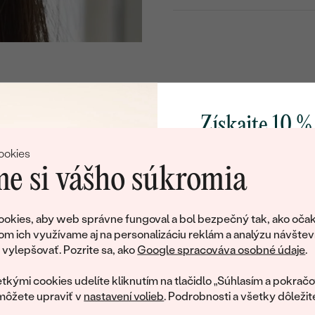
DRUH:
POČET:
KARÁTOVÁ VÁHA:
TVAR
:
FARBA:
Získajte 10 %
PÔVOD:
svoj prvý 
ookies
Prívesok
e si vášho súkromia
KOV
:
Pridajte sa k nám a 
poctivo vyrábaných 
okies, aby web správne fungoval a bol bezpečný tak, ako očak
CELKOVÁ KARÁTOVÁ VÁH
Ako darček na priv
om ich využívame aj na personalizáciu reklám a analýzu návštev
tujeme, ale tento šperk si už svojích majiteľov naš
ŠÍRKA:
obratom pošleme zľ
ylepšovať. Pozrite sa, ako
Google spracováva osobné údaje
.
váš prvý ná
ká množstvo podobných produktov. Pokiaľ chcete byť informovan
VÝŠKA:
tkými cookies udelíte kliknutím na tlačidlo „Súhlasím a pokračo
šperku, nechajte nám svoj e-mail.
CELKOVÁ PRIBLIŽNÁ VÁHA
môžete upraviť v
nastavení volieb
. Podrobnosti a všetky dôležit