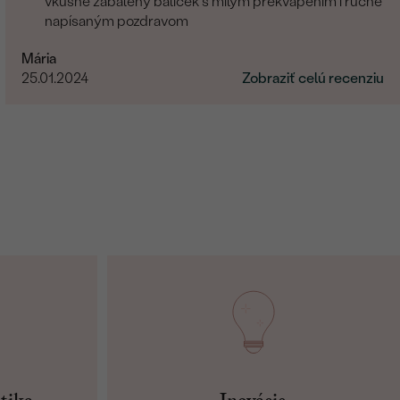
vkusne zabalený balíček s milým prekvapením i ručne
napísaným pozdravom
Mária
25.01.2024
Zobraziť celú recenziu