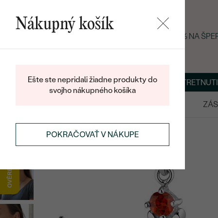
Nákupný košík
LETNÝ BLACK FRIDAY: −25 % NA ŠP
Ešte ste nepridali žiadne produkty do
O NÁS
BLOG
ŠPERKY NA MIERU
DOHODNÚŤ STRETNUTI
svojho nákupného košíka
VÝPREDAJ
SVADOBNÉ OBRÚČKY
ZÁS
SETY
STRIEBORNÉ SETY
POKRAČOVAŤ V NÁKUPE