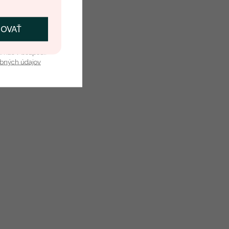
e Prívesok
Granát
ČOVAŤ
kať zľavu
1
u nás v bezpečí.
0.465 ct
obných údajov
Červená
Ovál
Prírodný
ok
Granát
1
0.465 ct
Round
Červená