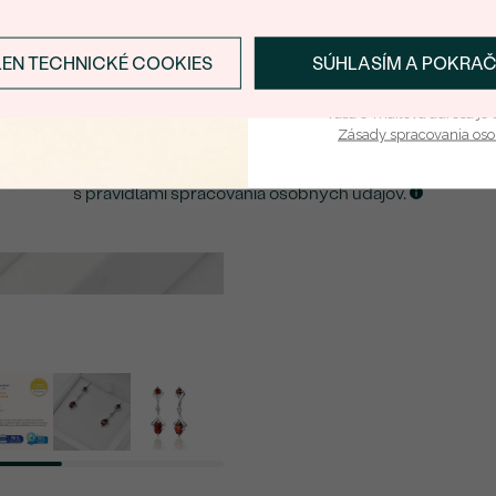
Detaily o osadenom drahokam
E-mail
*
DRUH:
LEN TECHNICKÉ COOKIES
SÚHLASÍM A POKRA
Prihlásiť sa a zís
POČET:
ZASLAŤ UPOZORNENIE NA TENTO
ŠPERK
Vaša e-mailová adresa je 
KARÁTOVÁ VÁHA:
Zásady spracovania os
FARBA:
Kliknutím potvrdzujem, že som sa oboznámil
s
pravidlami spracovania osobných údajov
.
TVAR
:
PÔVOD:
Postranné drahokamy Príves
DRUH:
POČET:
KARÁTOVÁ VÁHA:
TVAR
:
FARBA: