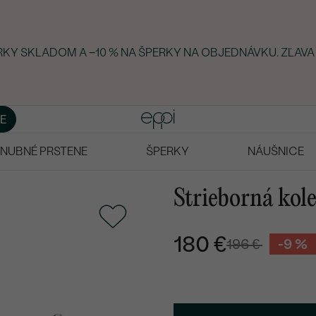
ERKY SKLADOM A −10 % NA ŠPERKY NA OBJEDNÁVKU. ZĽAVA
E
NUBNÉ PRSTENE
ŠPERKY
NÁUŠNICE
Strieborná kol
180 €
196 €
-9 %