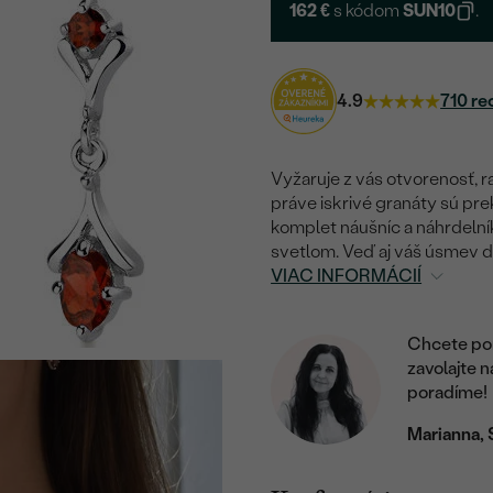
162 €
s kódom
SUN10
.
4.9
710 re
Vyžaruje z vás otvorenosť, r
práve iskrivé granáty sú pr
komplet náušníc a náhrdelní
svetlom. Veď aj váš úsmev do
VIAC INFORMÁCIÍ
Chcete por
zavolajte 
poradíme!
Marianna, 