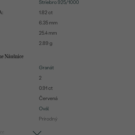
Striebro 925/1000
A:
1.82 ct
6.35 mm
25.4 mm
2.89 g
me Náušnice
Granát
2
0.91 ct
Červená
Ovál
Prírodný
ce