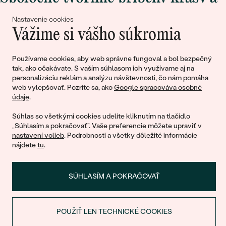
lásky
Nastavenie cookies
Vážime si vášho súkromia
Pripojte sa k nám!
Používame cookies, aby web správne fungoval a bol bezpečný
tak, ako očakávate. S vaším súhlasom ich využívame aj na
personalizáciu reklám a analýzu návštevnosti, čo nám pomáha
web vylepšovať. Pozrite sa, ako
Google spracováva osobné
údaje
.
Súhlas so všetkými cookies udelíte kliknutím na tlačidlo
„Súhlasím a pokračovať". Vaše preferencie môžete upraviť v
nastavení volieb
. Podrobnosti a všetky dôležité informácie
© 2011 - 2026, Eppi.sk
nájdete
tu
.
SÚHLASÍM A POKRAČOVAŤ
POUŽIŤ LEN TECHNICKÉ COOKIES