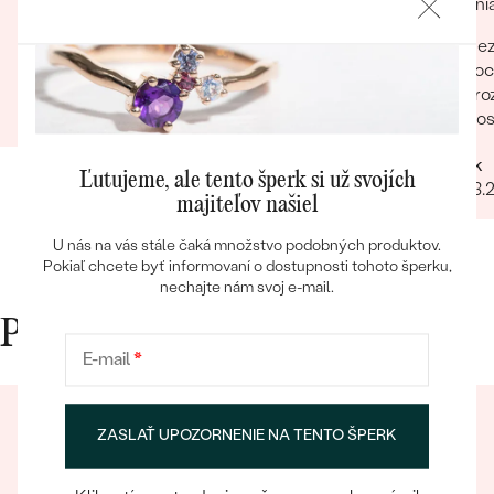
predstáv či netreba niečo pozmeniť pred
cisteni
odoslaním. Odporúčam každému.
Odpor
Rýchlosť Maximálna starostlivosť
Bez
voc
Barbara
zro
26.09.2022
Zobraziť celú recenziu
dos
Rych
Patrik
lud
Bestsellery
Ľutujeme, ale tento šperk si už svojích
08.03.
majiteľov našiel
U nás na vás stále čaká množstvo podobných produktov.
Pokiaľ chcete byť informovaní o dostupnosti tohoto šperku,
OBJAVIŤ
nechajte nám svoj e-mail.
Prečo nakupovať v Eppi
E-mail
*
ZASLAŤ UPOZORNENIE NA TENTO ŠPERK