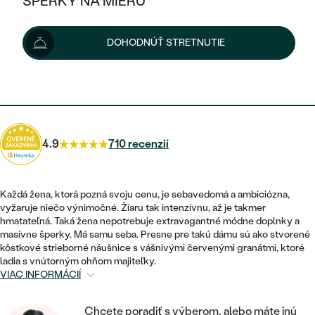
ŠPERKY NA MIERU
99 €
KOMBINOVANÉ ZLATO
STRIEBORNÉ
POSTRANNÉ DRAHOKAMY
ZLATÉ
VÝPREDAJ
VÝPREDAJ
Možnosti doručenia
DOHODNÚŤ STRETNUTIE
PLATINOVÉ
HALO
PODĽA ŠTÝLU
STRIEBORNÉ
ŠPERKY ČO POMÁHAJÚ
PODĽA MATERIÁLU
JEDNODUCHÉ
89 €
s kódom
SUN10
.
TRI DRAHOKAMY
PLATINOVÉ
PODĽA ŠTÝLU
ZLATÉ
PODĽA TYPU
BEZ KAMEŇA
NAPICHOVACIE
VINTAGE
NÁUŠNICE
STRIEBORNÉ
PODĽA ŠTÝLU
4.9
710 recenzií
ETERNITY
KRUHOVÉ
SET ZÁSNUBNÉHO PRSTEŇA A
SOLITÉR
PRSTENE
PLATINOVÉ
OBRÚČOK
VYKROJENÉ
MINIMALISTICKÉ
Každá žena, ktorá pozná svoju cenu, je sebavedomá a ambiciózna,
NARODENIE DIEŤAŤA
PRÍVESKY
vyžaruje niečo výnimočné. Žiaru tak intenzívnu, až je takmer
NETRADIČNÉ
VINTAGE
PODĽA ŠTÝLU
hmatateľná. Taká žena nepotrebuje extravagantné módne doplnky a
VISIACE
PERSONALIZOVANÉ
masívne šperky. Má samu seba. Presne pre takú dámu sú ako stvorené
NÁRAMKY
ETERNITY
kôstkové strieborné náušnice s vášnivými červenými granátmi, ktoré
NETRADIČNÉ
ZOSTAVTE SI PRSTEŇ
SOLITÉR
ladia s vnútorným ohňom majiteľky.
SO ZNAMENÍM ZVEROKRUHU
SETY
VIAC INFORMÁCIÍ
MINIMALISTICKÉ
ZAČAŤ S PRSTEŇOM
TEPANÉ
V TVARE SRDCA
MINIMALISTICKÉ
PÁNSKE ŠPERKY
Chcete poradiť s výberom, alebo máte inú