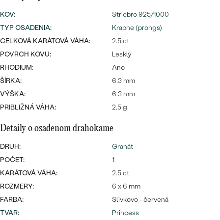
SALT AND PEPPER DIAMANT
LUXUSNÉ
KOV
:
Striebro 925/1000
CENOVO DOSTUPNÉ
S DRAHOKAMAMI
DRAHOKAM
TYP OSADENIA
:
Krapne (prongs)
LUXUSNÉ
CELKOVÁ KARÁTOVÁ VÁHA:
S LAB GROWN DIAMANTMI
2.5 ct
Najpredávanejšie
POVRCH KOVU:
Lesklý
PODĽA MATERIÁLU
S PERLAMI
RHODIUM:
Ano
svadobné
ZLATO
ŠÍRKA:
6.3 mm
VÝŠKA:
6.3 mm
obrúčky
PODĽA ŠTÝLU
PLATINA
PRIBLIŽNÁ VÁHA:
2.5 g
PERSONALIZOVANÉ
STRIEBRO
Detaily o osadenom drahokame
SYMBOLICKÉ
PREZRIEŤ
DRUH:
Granát
POČET:
1
MINIMALISTICKÉ
KARÁTOVÁ VÁHA:
2.5 ct
ROZMERY:
6 x 6 mm
PODĽA PRÍLEŽITOSTI
FARBA:
Slivkovo - červená
PODĽA FARBY
TVAR
:
Princess