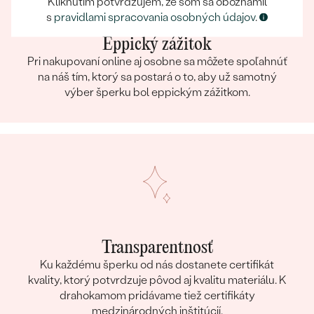
Kliknutím potvrdzujem, že som sa oboznámil
s
pravidlami spracovania osobných údajov
.
Eppický zážitok
Pri nakupovaní online aj osobne sa môžete spoľahnúť
na náš tím, ktorý sa postará o to, aby už samotný
výber šperku bol eppickým zážitkom.
Transparentnosť
Ku každému šperku od nás dostanete certifikát
kvality, ktorý potvrdzuje pôvod aj kvalitu materiálu. K
drahokamom pridávame tiež certifikáty
medzinárodných inštitúcií.