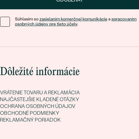
Súhlasím so
zasielaním komerčnej komunikácie
a
spracovaním
osobných údajov pre tieto účely
.
Dôležité informácie
VRÁTENIE TOVARU A REKLAMÁCIA
NAJČASTEJŠIE KLADENÉ OTÁZKY
OCHRANA OSOBNÝCH ÚDAJOV
OBCHODNÉ PODMIENKY
REKLAMAČNÝ PORIADOK