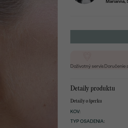
Marianna, 
Doživotný servis
Doručenie 
Detaily produktu
Detaily o šperku
KOV
:
TYP OSADENIA
: