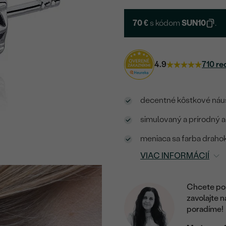
70 €
s kódom
SUN10
.
4.9
710 re
decentné kôstkové náuš
simulovaný a prírodný a
meniaca sa farba drahok
VIAC INFORMÁCIÍ
Chcete por
zavolajte 
poradíme!