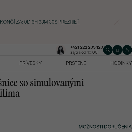
 KONČÍ ZA:
9D 6H 33M 29S
P
REZRIEŤ
+421 222 205 120
zajtra od 10:00
PRÍVESKY
PRSTENE
HODINKY
šnice so simulovanými
ilima
MOŽNOSTI DORUČENIA