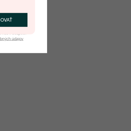
ČOVAŤ
kať zľavu
u nás v bezpečí.
obných údajov