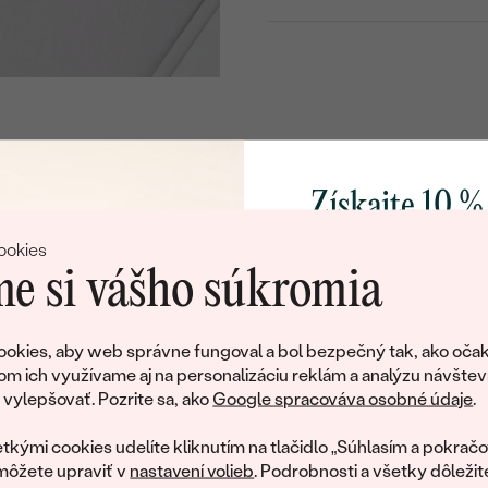
Získajte 10 %
svoj prvý 
ookies
e si vášho súkromia
Pridajte sa k nám a 
poctivo vyrábaných 
okies, aby web správne fungoval a bol bezpečný tak, ako očak
Ako darček na priv
om ich využívame aj na personalizáciu reklám a analýzu návštev
tujeme, ale tento šperk si už svojích majiteľov naš
obratom pošleme zľ
ylepšovať. Pozrite sa, ako
Google spracováva osobné údaje
.
váš prvý ná
ká množstvo podobných produktov. Pokiaľ chcete byť informovan
tkými cookies udelíte kliknutím na tlačidlo „Súhlasím a pokračo
šperku, nechajte nám svoj e-mail.
môžete upraviť v
nastavení volieb
. Podrobnosti a všetky dôležit