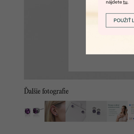
nájdete
tu
.
POUŽIŤ 
Ďalšie fotografie