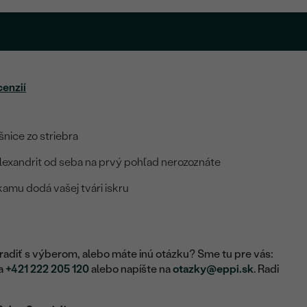
cenzií
nice zo striebra
lexandrit od seba na prvý pohľad nerozoznáte
amu dodá vašej tvári iskru
adiť s výberom, alebo máte inú otázku? Sme tu pre vás:
na
+421 222 205 120
alebo napíšte na
otazky@eppi.sk
. Radi