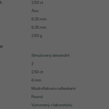
A:
2.50 ct
Áno
6.35 mm
6.35 mm
2.50 g
me
Simulovaný alexandrit
2
2.50 ct
6 mm
Modrofialová s odleskami
Round
Vytvorený v laboratóriu