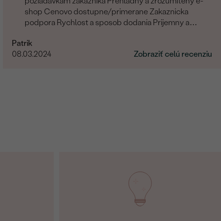
poziadavkam zakaznika Prehladny a zrozumiteny e-
shop Cenovo dostupne/primerane Zakaznicka
podpora Rychlost a sposob dodania Prijemny a
ludsky pristup zamestnancov
Patrik
08.03.2024
Zobraziť celú recenziu