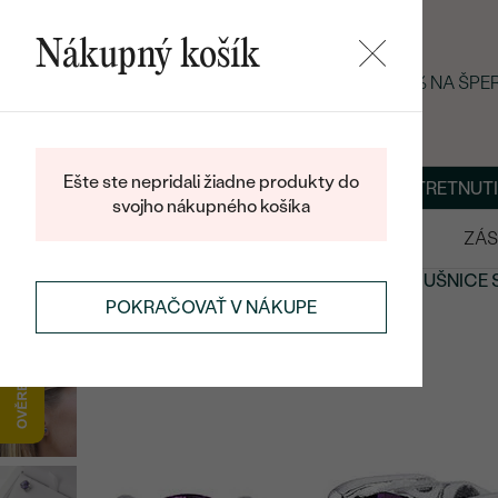
Nákupný košík
LETNÝ BLACK FRIDAY: −25 % NA ŠP
Ešte ste nepridali žiadne produkty do
O NÁS
BLOG
ŠPERKY NA MIERU
DOHODNÚŤ STRETNUTI
svojho nákupného košíka
VÝPREDAJ
SVADOBNÉ OBRÚČKY
ZÁS
NÁUŠNICE
STRIEBORNÉ NÁUŠNICE
STRIEBORNÉ NÁUŠNICE 
POKRAČOVAŤ V NÁKUPE