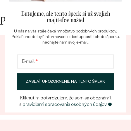
Ľutujeme, ale tento šperk si už svojích
Prečo nakupovať v Eppi
majiteľov našiel
U nás na vás stále čaká množstvo podobných produktov.
Pokiaľ chcete byť informovaní o dostupnosti tohoto šperku,
nechajte nám svoj e-mail.
Bestsellery
E-mail
*
OBJAVIŤ
Eppický zážitok
ZASLAŤ UPOZORNENIE NA TENTO ŠPERK
Pri nakupovaní online aj osobne sa môžete spoľahnúť
na náš tím, ktorý sa postará o to, aby už samotný
Kliknutím potvrdzujem, že som sa oboznámil
výber šperku bol eppickým zážitkom.
s
pravidlami spracovania osobných údajov
.