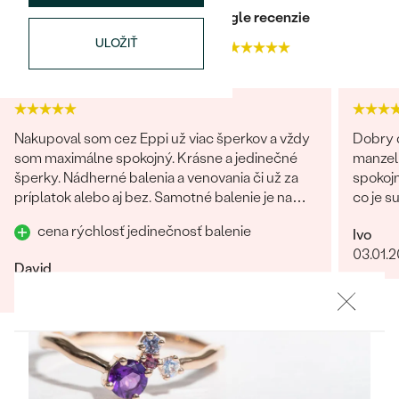
Najpredávanejšie
Heuréka recenzie
Google recenzie
Najpredávanejšie
PODĽA TVARU DRAHOKAMU
náušnice
ULOŽIŤ
4.9
4.9
NA MIERU
prstene
Personalizované
DIAMANTY
PREZRIEŤ
Nakupoval som cez Eppi už viac šperkov a vždy
Dobry d
prívesky
som maximálne spokojný. Krásne a jedinečné
manzel
PREZRIEŤ
šperky. Nádherné balenia a venovania či už za
spokojn
príplatok alebo aj bez. Samotné balenie je na
co je s
prvú luxusné! Každý jeden detajl dotiahnutý do
obchod
cena rýchlosť jedinečnosť balenie
OBJAVIŤ
Ivo
dokonalosti. Určite odporúčam
giganti
Wave kolekcia
03.01.
fotka p
David
krku). 
29.07.2025
Zobraziť celú recenziu
rucne 
certifi
forme,
OBJAVIŤ
Nabudu