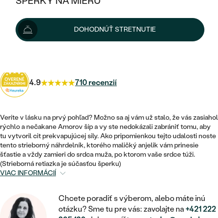
ŠPERKY NA MIERU
KOMBINOVANÉ ZLATO
STRIEBORNÉ
Možnosti doručenia
POSTRANNÉ DRAHOKAMY
ZLATÉ
VÝPREDAJ
VÝPREDAJ
DOHODNÚŤ STRETNUTIE
PLATINOVÉ
HALO
PODĽA ŠTÝLU
STRIEBORNÉ
ŠPERKY ČO POMÁHAJÚ
64 €
s kódom
SUN10
.
PODĽA MATERIÁLU
JEDNODUCHÉ
TRI DRAHOKAMY
PLATINOVÉ
PODĽA ŠTÝLU
ZLATÉ
PODĽA TYPU
BEZ KAMEŇA
4.9
710 recenzií
NAPICHOVACIE
VINTAGE
NÁUŠNICE
STRIEBORNÉ
PODĽA ŠTÝLU
ETERNITY
KRUHOVÉ
SET ZÁSNUBNÉHO PRSTEŇA A
SOLITÉR
PRSTENE
Veríte v lásku na prvý pohľad? Možno sa aj vám už stalo, že vás zasiahol
PLATINOVÉ
OBRÚČOK
rýchlo a nečakane Amorov šíp a vy ste nedokázali zabrániť tomu, aby
VYKROJENÉ
MINIMALISTICKÉ
tu vytvoril cit prekvapujúcej sily. Ako pripomienkou tejto udalosti noste
NARODENIE DIEŤAŤA
PRÍVESKY
NETRADIČNÉ
tento strieborný náhrdelník, ktorého maličký anjelik vám prinesie
VINTAGE
PODĽA ŠTÝLU
VISIACE
šťastie a vždy zamieri do srdca muža, po ktorom vaše srdce túži.
PERSONALIZOVANÉ
NÁRAMKY
(Strieborná retiazka je súčasťou šperku)
ETERNITY
VIAC INFORMÁCIÍ
NETRADIČNÉ
ZOSTAVTE SI PRSTEŇ
SOLITÉR
SO ZNAMENÍM ZVEROKRUHU
SETY
MINIMALISTICKÉ
ZAČAŤ S PRSTEŇOM
TEPANÉ
Chcete poradiť s výberom, alebo máte inú
V TVARE SRDCA
MINIMALISTICKÉ
otázku? Sme tu pre vás: zavolajte na
+421 222
PÁNSKE ŠPERKY