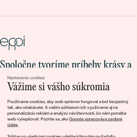
Spoločne tvoríme príbehy krásy a
lásky
Nastavenie cookies
Vážime si vášho súkromia
Pripojte sa k nám!
Používame cookies, aby web správne fungoval a bol bezpečný
tak, ako očakávate. S vaším súhlasom ich využívame aj na
personalizáciu reklám a analýzu návštevnosti, čo nám pomáha
web vylepšovať. Pozrite sa, ako
Google spracováva osobné
údaje
.
Súhlas so všetkými cookies udelíte kliknutím na tlačidlo