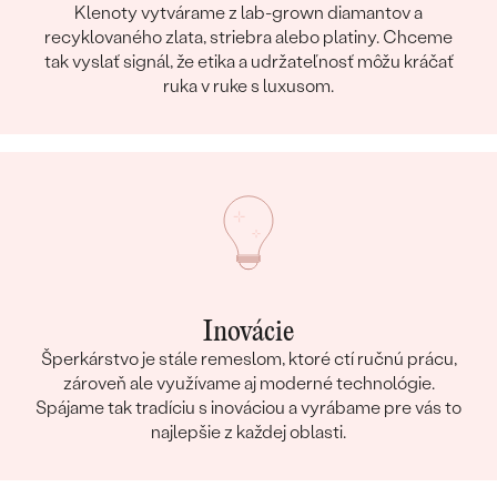
Klenoty vytvárame z lab-grown diamantov a
recyklovaného zlata, striebra alebo platiny. Chceme
tak vyslať signál, že etika a udržateľnosť môžu kráčať
ruka v ruke s luxusom.
Inovácie
Šperkárstvo je stále remeslom, ktoré ctí ručnú prácu,
zároveň ale využívame aj moderné technológie.
Spájame tak tradíciu s inováciou a vyrábame pre vás to
najlepšie z každej oblasti.