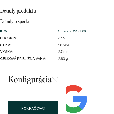
SALT AND PEPPER DIAMANT
LUXUSNÉ
CENOVO DOSTUPNÉ
S DRAHOKAMAMI
Detaily produktu
DRAHOKAM
LUXUSNÉ
S LAB GROWN DIAMANTMI
Detaily o šperku
Najpredávanejšie
PODĽA MATERIÁLU
KOV
:
Striebro 925/1000
S PERLAMI
svadobné
RHODIUM:
Áno
ZLATO
ŠÍRKA:
1.8 mm
obrúčky
PODĽA ŠTÝLU
PLATINA
VÝŠKA:
2.7 mm
CELKOVÁ PRIBLIŽNÁ VÁHA:
2.83 g
PERSONALIZOVANÉ
STRIEBRO
SYMBOLICKÉ
PREZRIEŤ
Konfigurácia
MINIMALISTICKÉ
PODĽA PRÍLEŽITOSTI
POKRAČOVAT
PODĽA FARBY