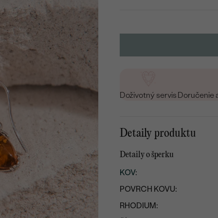
Doživotný servis
Doručenie 
Detaily produktu
Detaily o šperku
KOV
:
POVRCH KOVU:
RHODIUM: