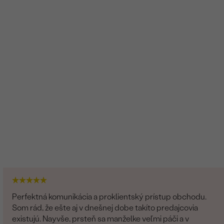
Perfektná komunikácia a proklientský prístup obchodu.
Som rád, že ešte aj v dnešnej dobe takíto predajcovia
existujú. Nayvše, prsteň sa manželke veľmi páči a v