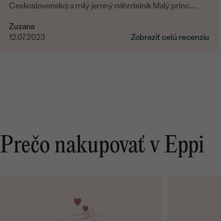
Ceskoslovensko) a milý jemný náhrdelník Malý princ
(hviezdičky), komunikácia a doručenie tovaru na 1 s ⭐️.
Zuzana
Obchod a tovar odporúčam, kto hladá šperk, urcite si
12.07.2023
Zobraziť celú recenziu
nájde to svoje.
Prečo nakupovať v Eppi