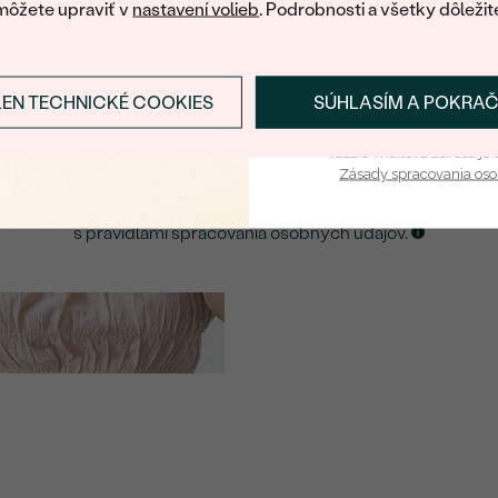
môžete upraviť v
nastavení volieb
. Podrobnosti a všetky dôležit
E-mail
*
LEN TECHNICKÉ COOKIES
SÚHLASÍM A POKRA
Prihlásiť sa a zís
ZASLAŤ UPOZORNENIE NA TENTO
ŠPERK
Vaša e-mailová adresa je 
Zásady spracovania os
Kliknutím potvrdzujem, že som sa oboznámil
s
pravidlami spracovania osobných údajov
.