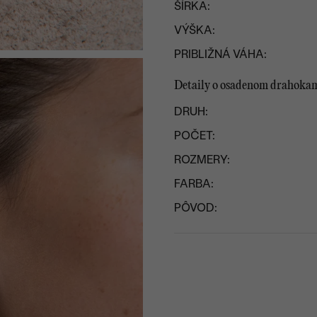
ŠÍRKA:
VÝŠKA:
PRIBLIŽNÁ VÁHA:
Detaily o osadenom drahoka
DRUH:
POČET:
ROZMERY:
FARBA:
PÔVOD: