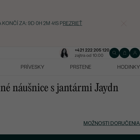
 KONČÍ ZA:
9D 0H 2M 40S
P
REZRIEŤ
+421 222 205 120
zajtra od 10:00
PRÍVESKY
PRSTENE
HODINKY
rné náušnice s jantármi Jaydn
MOŽNOSTI DORUČENIA