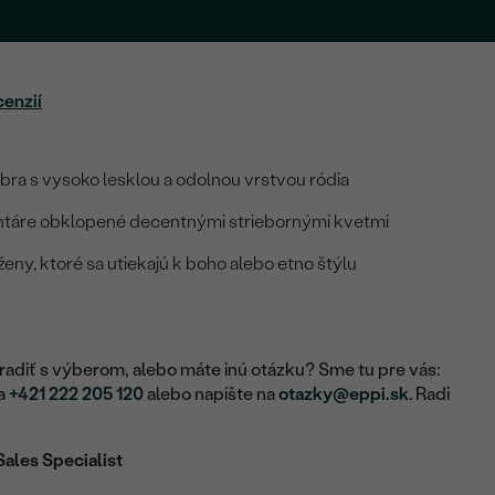
cenzií
ebra s vysoko lesklou a odolnou vrstvou ródia
antáre obklopené decentnými striebornými kvetmi
eny, ktoré sa utiekajú k boho alebo etno štýlu
adiť s výberom, alebo máte inú otázku? Sme tu pre vás:
na
+421 222 205 120
alebo napíšte na
otazky@eppi.sk
. Radi
Sales Specialist