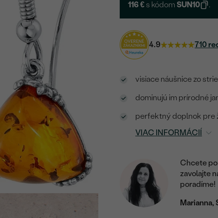
116 €
s kódom
SUN10
.
4.9
710 re
visiace náušnice zo stri
dominujú im prírodné j
perfektný doplnok pre ž
VIAC INFORMÁCIÍ
Chcete por
zavolajte 
poradíme!
Marianna, 