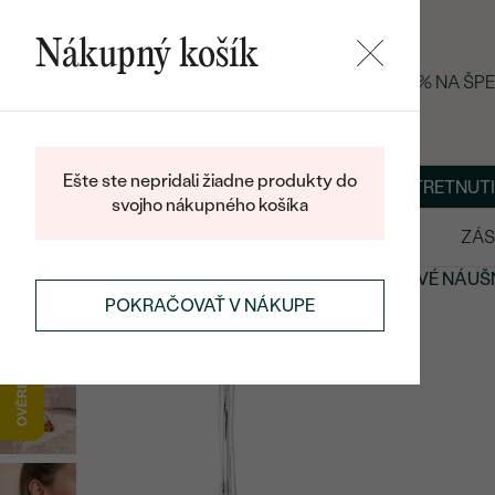
Nákupný košík
LETNÝ BLACK FRIDAY: −25 % NA ŠP
Ešte ste nepridali žiadne produkty do
O NÁS
BLOG
ŠPERKY NA MIERU
DOHODNÚŤ STRETNUTI
svojho nákupného košíka
VÝPREDAJ
SVADOBNÉ OBRÚČKY
ZÁS
NÁUŠNICE
NÁUŠNICE S DRAHOKAMAMI
JANTÁROVÉ NÁUŠ
POKRAČOVAŤ V NÁKUPE