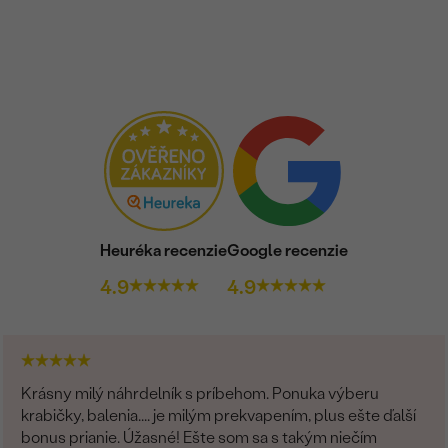
Heuréka recenzie
Google recenzie
4.9
4.9
Krásny milý náhrdelník s príbehom. Ponuka výberu
krabičky, balenia.... je milým prekvapením, plus ešte ďalší
bonus prianie. Úžasné! Ešte som sa s takým niečím