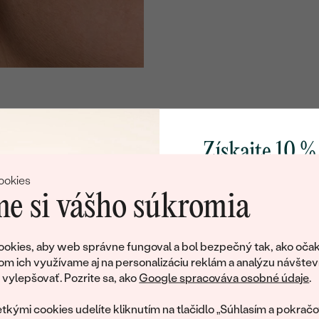
Získajte 10 %
svoj prvý 
ookies
e si vášho súkromia
Pridajte sa k nám a 
poctivo vyrábaných 
okies, aby web správne fungoval a bol bezpečný tak, ako očak
Ako darček na priv
om ich využívame aj na personalizáciu reklám a analýzu návštev
tujeme, ale tento šperk si už svojích majiteľov naš
obratom pošleme zľ
ylepšovať. Pozrite sa, ako
Google spracováva osobné údaje
.
váš prvý ná
ká množstvo podobných produktov. Pokiaľ chcete byť informovan
tkými cookies udelíte kliknutím na tlačidlo „Súhlasím a pokračo
šperku, nechajte nám svoj e-mail.