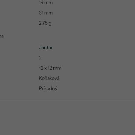
14 mm
31 mm
2.75 g
me
Jantár
2
12 x 12 mm
Koňaková
Prírodný