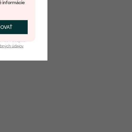
é informácie
ČOVAŤ
kať zľavu
u nás v bezpečí.
obných údajov