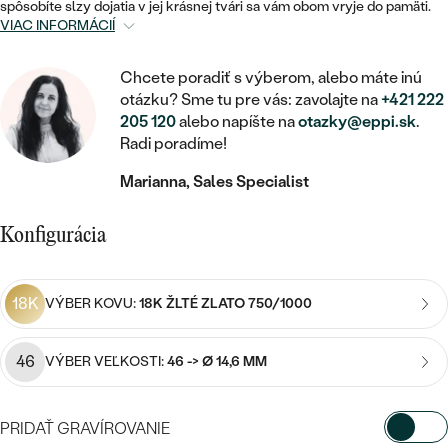
STATEMENT
ZAČAŤ S DIAMANTOM
RUČNE RYTÉ
spôsobíte slzy dojatia v jej krásnej tvári sa vám obom vryje do pamäti.
DETSKÉ
VIAC INFORMÁCIÍ
MEDAILÓNY
DETSKÉ ŠPERKY
PEČATNÉ
ZAČAŤ S LABGROWN DIAMANTOM
S VÝPLŇOU
PIERCING
RETIAZKY
Chcete poradiť s výberom, alebo máte inú
BROŠNE
PERSONALIZOVANÉ
ZAČAŤ S FAREBNÝM DIAMANTOM
otázku? Sme tu pre vás: zavolajte na
+421 222
SVADOBNÉ SETY
205 120
alebo napíšte na
otazky@eppi.sk
.
V TVARE SRDCA
DOPLNKY
PODĽA DRAHOKAMU
Radi poradíme!
PODĽA DRAHOKAMU
PODĽA DRAHOKAMU
S DIAMANTMI
PODĽA CENY
SO ZVIERATAMI
Marianna, Sales Specialist
PODĽA MATERIÁLU
S DIAMANTMI
DIAMANT
CENOVO DOSTUPNÉ
S DRAHOKAMAMI
ZLATÉ
Konfigurácia
PODĽA DRAHOKAMU
S DRAHOKAMAMI
LAB GROWN DIAMANT
LUXUSNÉ
S PERLAMI
S DIAMANTMI
STRIEBORNÉ
S PERLAMI
MOISSANIT
18K
VÝBER KOVU:
18K ŽLTÉ ZLATO 750/1000
S DRAHOKAMAMI
PLATINOVÉ
PODĽA CENY
FAREBNÝ DIAMANT
46
VÝBER VEĽKOSTI:
46 -> Ø 14,6 MM
PODĽA CENY
CENOVO DOSTUPNÉ
S PERLAMI
PODĽA DRAHOKAMU
ČIERNY DIAMANT
CENOVO DOSTUPNÉ
LUXUSNÉ
PRIDAŤ GRAVÍROVANIE
S DIAMANTMI
PODĽA CENY