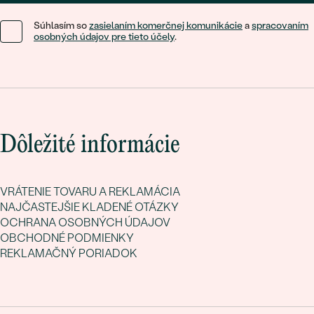
Súhlasím so
zasielaním komerčnej komunikácie
a
spracovaním
osobných údajov pre tieto účely
.
Dôležité informácie
VRÁTENIE TOVARU A REKLAMÁCIA
NAJČASTEJŠIE KLADENÉ OTÁZKY
OCHRANA OSOBNÝCH ÚDAJOV
OBCHODNÉ PODMIENKY
REKLAMAČNÝ PORIADOK