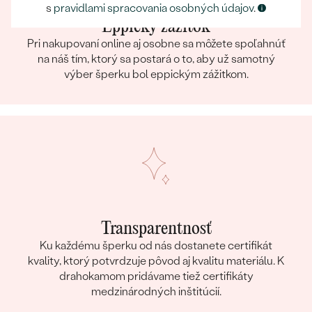
s
pravidlami spracovania osobných údajov
.
Eppický zážitok
Pri nakupovaní online aj osobne sa môžete spoľahnúť
na náš tím, ktorý sa postará o to, aby už samotný
výber šperku bol eppickým zážitkom.
Transparentnosť
Ku každému šperku od nás dostanete certifikát
kvality, ktorý potvrdzuje pôvod aj kvalitu materiálu. K
drahokamom pridávame tiež certifikáty
medzinárodných inštitúcií.