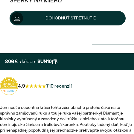
ŠPERKY NA MIERU
KOMBINOVANÉ ZLATO
STRIEBORNÉ
POSTRANNÉ DRAHOKAMY
ZLATÉ
VÝPREDAJ
VÝPREDAJ
DOHODNÚŤ STRETNUTIE
PLATINOVÉ
HALO
PODĽA ŠTÝLU
STRIEBORNÉ
ŠPERKY ČO POMÁHAJÚ
896 €
PODĽA MATERIÁLU
JEDNODUCHÉ
TRI DRAHOKAMY
PLATINOVÉ
PODĽA ŠTÝLU
Možnosti doručenia
ZLATÉ
PODĽA TYPU
BEZ KAMEŇA
NAPICHOVACIE
VINTAGE
NÁUŠNICE
STRIEBORNÉ
PODĽA ŠTÝLU
806 €
s kódom
SUN10
.
ETERNITY
KRUHOVÉ
SET ZÁSNUBNÉHO PRSTEŇA A
SOLITÉR
PRSTENE
PLATINOVÉ
OBRÚČOK
VYKROJENÉ
MINIMALISTICKÉ
NARODENIE DIEŤAŤA
PRÍVESKY
4.9
710 recenzií
NETRADIČNÉ
VINTAGE
PODĽA ŠTÝLU
VISIACE
PERSONALIZOVANÉ
NÁRAMKY
ETERNITY
NETRADIČNÉ
Jemnosť a decentná krása tohto zásnubného prsteňa čaká na tú
ZOSTAVTE SI PRSTEŇ
SOLITÉR
správnu zamilovanú ruku a tou je ruka vašej partnerky! Diamant je
SO ZNAMENÍM ZVEROKRUHU
SETY
klasicky vybrúsený a zasadený do krúžku z bieleho zlata, ktorému
MINIMALISTICKÉ
ZAČAŤ S PRSTEŇOM
TEPANÉ
V TVARE SRDCA
dominuje ako žiariaca a trblietavá korunka. Poeticky ladený deň, keď ju
MINIMALISTICKÉ
PÁNSKE ŠPERKY
pri nenápadnej popoludňajšej prechádzke prekvapíte svojou otázkou a