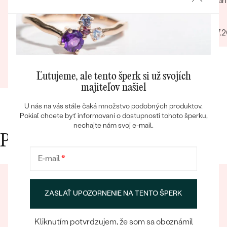
osobného kontaktu pri ktorom je možnosť si
Spoľah
objednaný šperk obzrieť poprípade aj v kľude
Jana
vyskušať keďže sa personál venoval iba nám.
06.07.
velmi milá mladá dáma v predajni
Ivana
30.10.2023
Zobraziť celú recenziu
Ľutujeme, ale tento šperk si už svojích
Bestsellery
majiteľov našiel
U nás na vás stále čaká množstvo podobných produktov.
Pokiaľ chcete byť informovaní o dostupnosti tohoto šperku,
nechajte nám svoj e-mail.
OBJAVIŤ
Prečo nakupovať v Eppi
E-mail
*
ZASLAŤ UPOZORNENIE NA TENTO ŠPERK
Kliknutím potvrdzujem, že som sa oboznámil