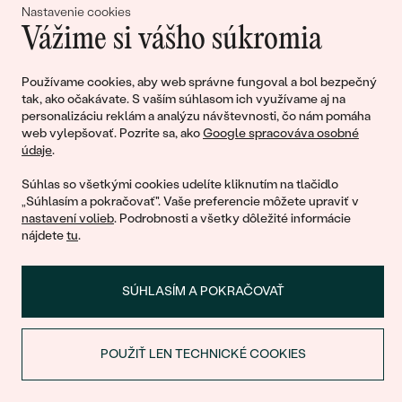
lásky
Nastavenie cookies
Vážime si vášho súkromia
Pripojte sa k nám!
Používame cookies, aby web správne fungoval a bol bezpečný
tak, ako očakávate. S vaším súhlasom ich využívame aj na
personalizáciu reklám a analýzu návštevnosti, čo nám pomáha
web vylepšovať. Pozrite sa, ako
Google spracováva osobné
údaje
.
Súhlas so všetkými cookies udelíte kliknutím na tlačidlo
„Súhlasím a pokračovať". Vaše preferencie môžete upraviť v
nastavení volieb
. Podrobnosti a všetky dôležité informácie
© 2011 - 2026, Eppi.sk
nájdete
tu
.
SÚHLASÍM A POKRAČOVAŤ
POUŽIŤ LEN TECHNICKÉ COOKIES
ZĽAVA NA PRVÝ NÁKUP