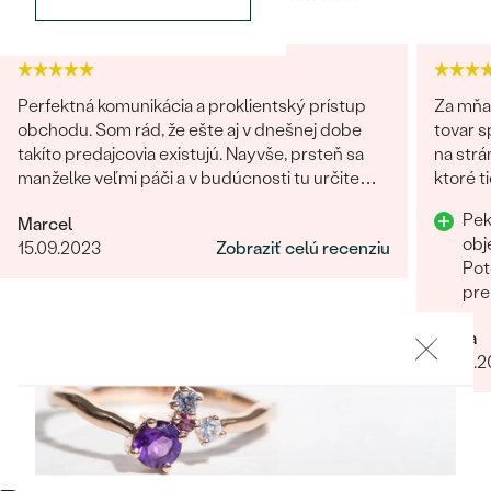
Najpredávanejšie
Najpredávanejšie
PODĽA TVARU DRAHOKAMU
náušnice
NA MIERU
prstene
Perfektná komunikácia a proklientský prístup
Za mňa
Personalizované
obchodu. Som rád, že ešte aj v dnešnej dobe
tovar s
DIAMANTY
takíto predajcovia existujú. Nayvše, prsteň sa
na strá
PREZRIEŤ
prívesky
manželke veľmi páči a v budúcnosti tu určite
ktoré ti
radi znovu nakúpime :)
PREZRIEŤ
Pek
Marcel
obj
15.09.2023
Zobraziť celú recenziu
Pot
OBJAVIŤ
pre
Wave kolekcia
Mária
25.01.
OBJAVIŤ