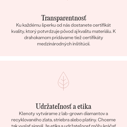
Transparentnosť
Ku každému šperku od nás dostanete certifikát
kvality, ktorý potvrdzuje pôvod aj kvalitu materiálu. K
drahokamom pridávame tiež certifikáty
medzinárodných inštitúcií.
Udržateľnosť a etika
Klenoty vytvárame z lab-grown diamantov a
recyklovaného zlata, striebra alebo platiny. Chceme
tak vyslať signál, že etika a udržateľnosť môžu kráčať