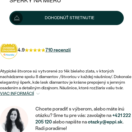
ŠPERKY NA MIERU
KOMBINOVANÉ ZLATO
STRIEBORNÉ
Možnosti doručenia
POSTRANNÉ DRAHOKAMY
ZLATÉ
VÝPREDAJ
VÝPREDAJ
DOHODNÚŤ STRETNUTIE
PLATINOVÉ
HALO
PODĽA ŠTÝLU
STRIEBORNÉ
ŠPERKY ČO POMÁHAJÚ
329 €
s kódom
SUN10
.
PODĽA MATERIÁLU
JEDNODUCHÉ
TRI DRAHOKAMY
PLATINOVÉ
PODĽA ŠTÝLU
ZLATÉ
PODĽA TYPU
BEZ KAMEŇA
4.9
710 recenzií
NAPICHOVACIE
VINTAGE
NÁUŠNICE
STRIEBORNÉ
PODĽA ŠTÝLU
ETERNITY
KRUHOVÉ
SET ZÁSNUBNÉHO PRSTEŇA A
SOLITÉR
PRSTENE
Atypické štvorce sú vytvorené zo 14k bieleho zlata, v ktorých
PLATINOVÉ
OBRÚČOK
nachádzame spolu 8 diamantov /štvoricu v každej náušnice/. Dokonale
VYKROJENÉ
MINIMALISTICKÉ
elegantný šperk, kde lesk diamantov je krásne prepojený s jemným
NARODENIE DIEŤAŤA
PRÍVESKY
NETRADIČNÉ
osadením a detailným dizajnom. Náušnice, ktoré rozžiaria vašu tvár.
VINTAGE
PODĽA ŠTÝLU
VISIACE
VIAC INFORMÁCIÍ
PERSONALIZOVANÉ
NÁRAMKY
ETERNITY
NETRADIČNÉ
ZOSTAVTE SI PRSTEŇ
SOLITÉR
Chcete poradiť s výberom, alebo máte inú
SO ZNAMENÍM ZVEROKRUHU
SETY
otázku? Sme tu pre vás: zavolajte na
+421 222
MINIMALISTICKÉ
ZAČAŤ S PRSTEŇOM
TEPANÉ
V TVARE SRDCA
205 120
alebo napíšte na
otazky@eppi.sk
.
MINIMALISTICKÉ
PÁNSKE ŠPERKY
Radi poradíme!