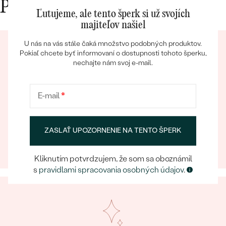
Prečo nakupovať v Eppi
Ľutujeme, ale tento šperk si už svojích
majiteľov našiel
U nás na vás stále čaká množstvo podobných produktov.
Pokiaľ chcete byť informovaní o dostupnosti tohoto šperku,
nechajte nám svoj e-mail.
Bestsellery
E-mail
*
Eppický zážitok
Pri nakupovaní online aj osobne sa môžete spoľahnúť
OBJAVIŤ
ZASLAŤ UPOZORNENIE NA TENTO ŠPERK
na náš tím, ktorý sa postará o to, aby už samotný
výber šperku bol eppickým zážitkom.
Kliknutím potvrdzujem, že som sa oboznámil
s
pravidlami spracovania osobných údajov
.