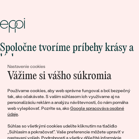
Spoločne tvoríme príbehy krásy a
lásky
Nastavenie cookies
Vážime si vášho súkromia
Pripojte sa k nám!
Používame cookies, aby web správne fungoval a bol bezpečný
tak, ako očakávate. S vaším súhlasom ich využívame aj na
personalizáciu reklám a analýzu návštevnosti, čo nám pomáha
web vylepšovať. Pozrite sa, ako
Google spracováva osobné
údaje
.
Súhlas so všetkými cookies udelíte kliknutím na tlačidlo
„Súhlasím a pokračovať". Vaše preferencie môžete upraviť v
nastavení volieb
. Podrobnosti a všetky dôležité informácie
© 2011 - 2026, Eppi.sk