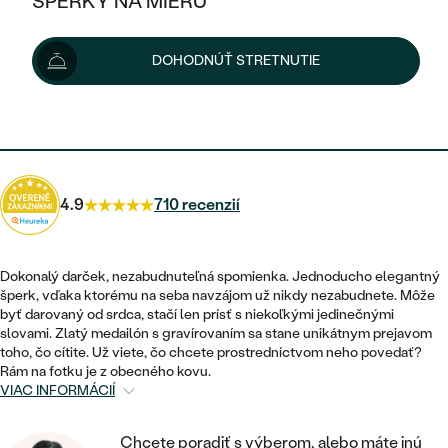
ŠPERKY NA MIERU
1 935 €
KOMBINOVANÉ ZLATO
STRIEBORNÉ
POSTRANNÉ DRAHOKAMY
ZLATÉ
VÝPREDAJ
VÝPREDAJ
Možnosti doručenia
DOHODNÚŤ STRETNUTIE
PLATINOVÉ
HALO
PODĽA ŠTÝLU
STRIEBORNÉ
ŠPERKY ČO POMÁHAJÚ
PODĽA MATERIÁLU
JEDNODUCHÉ
1 742 €
s kódom
SUN10
.
TRI DRAHOKAMY
PLATINOVÉ
PODĽA ŠTÝLU
ZLATÉ
PODĽA TYPU
BEZ KAMEŇA
NAPICHOVACIE
VINTAGE
NÁUŠNICE
STRIEBORNÉ
PODĽA ŠTÝLU
4.9
710 recenzií
ETERNITY
KRUHOVÉ
SET ZÁSNUBNÉHO PRSTEŇA A
SOLITÉR
PRSTENE
PLATINOVÉ
OBRÚČOK
VYKROJENÉ
MINIMALISTICKÉ
Dokonalý darček, nezabudnuteľná spomienka. Jednoducho elegantný
NARODENIE DIEŤAŤA
PRÍVESKY
šperk, vďaka ktorému na seba navzájom už nikdy nezabudnete. Môže
NETRADIČNÉ
VINTAGE
PODĽA ŠTÝLU
byť darovaný od srdca, stačí len prísť s niekoľkými jedinečnými
VISIACE
PERSONALIZOVANÉ
slovami. Zlatý medailón s gravírovaním sa stane unikátnym prejavom
NÁRAMKY
ETERNITY
toho, čo cítite. Už viete, čo chcete prostredníctvom neho povedať?
NETRADIČNÉ
ZOSTAVTE SI PRSTEŇ
SOLITÉR
Rám na fotku je z obecného kovu.
SO ZNAMENÍM ZVEROKRUHU
SETY
VIAC INFORMÁCIÍ
MINIMALISTICKÉ
ZAČAŤ S PRSTEŇOM
TEPANÉ
V TVARE SRDCA
MINIMALISTICKÉ
PÁNSKE ŠPERKY
Chcete poradiť s výberom, alebo máte inú