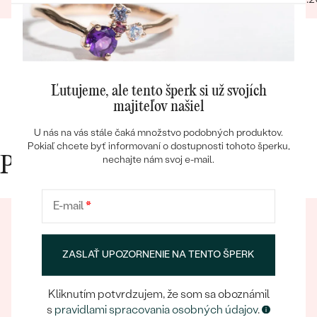
fotka p
krku). 
rucne 
certifi
forme,
Nabudu
Ľutujeme, ale tento šperk si už svojích
majiteľov našiel
Bestsellery
U nás na vás stále čaká množstvo podobných produktov.
Pokiaľ chcete byť informovaní o dostupnosti tohoto šperku,
nechajte nám svoj e-mail.
Prečo nakupovať v Eppi
OBJAVIŤ
E-mail
*
ZASLAŤ UPOZORNENIE NA TENTO ŠPERK
Kliknutím potvrdzujem, že som sa oboznámil
s
pravidlami spracovania osobných údajov
.
Eppický zážitok