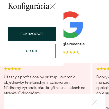
Najpredávanejšie
Konfigurácia
Najpredávanejšie
PODĽA TVARU DRAHOKAMU
náušnice
NA MIERU
prstene
Personalizované
DIAMANTY
POKRAČOVAT
PREZRIEŤ
prívesky
Heuréka recenzie
Google recenzie
PREZRIEŤ
ULOŽIŤ
4.9
4.9
OBJAVIŤ
Wave kolekcia
Úžasný a profesionálny prístup - overenie
Dobry d
objednávky telefonickým rozhovorom.
manzel
Nádherný výrobok, ešte krajší ako na fotkách na
spokojn
OBJAVIŤ
stránke. Odporúčam!
co je s
obchod
Jana
Ivo
giganti
07.04.2025
03.01.