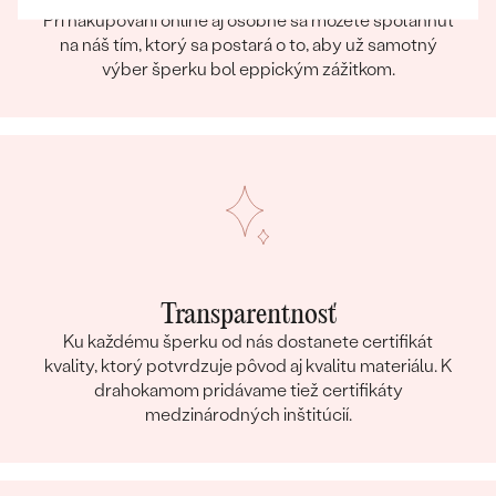
Pri nakupovaní online aj osobne sa môžete spoľahnúť
na náš tím, ktorý sa postará o to, aby už samotný
výber šperku bol eppickým zážitkom.
Transparentnosť
Ku každému šperku od nás dostanete certifikát
kvality, ktorý potvrdzuje pôvod aj kvalitu materiálu. K
drahokamom pridávame tiež certifikáty
medzinárodných inštitúcií.