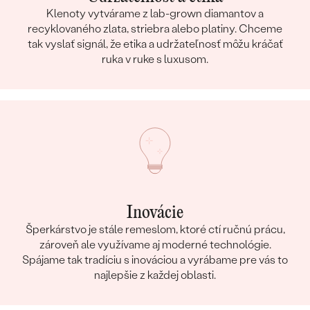
Klenoty vytvárame z lab-grown diamantov a
recyklovaného zlata, striebra alebo platiny. Chceme
tak vyslať signál, že etika a udržateľnosť môžu kráčať
ruka v ruke s luxusom.
Inovácie
Šperkárstvo je stále remeslom, ktoré ctí ručnú prácu,
zároveň ale využívame aj moderné technológie.
Spájame tak tradíciu s inováciou a vyrábame pre vás to
najlepšie z každej oblasti.