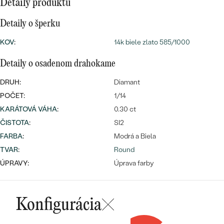
SALT AND PEPPER DIAMANT
Detaily produktu
LUXUSNÉ
CENOVO DOSTUPNÉ
S DRAHOKAMAMI
DRAHOKAM
Detaily o šperku
LUXUSNÉ
S LAB GROWN DIAMANTMI
KOV
:
14k biele zlato 585/1000
Najpredávanejšie
PODĽA MATERIÁLU
Detaily o osadenom drahokame
S PERLAMI
svadobné
ZLATO
DRUH:
Diamant
POČET:
1/14
obrúčky
PODĽA ŠTÝLU
PLATINA
KARÁTOVÁ VÁHA
:
0.30 ct
PERSONALIZOVANÉ
ČISTOTA
:
SI2
STRIEBRO
FARBA
:
Modrá a Biela
SYMBOLICKÉ
PREZRIEŤ
TVAR
:
Round
ÚPRAVY:
Úprava farby
MINIMALISTICKÉ
PODĽA PRÍLEŽITOSTI
Konfigurácia
PODĽA FARBY