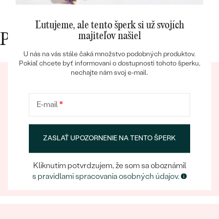
spokojn
Ľutujeme, ale tento šperk si už svojích
majiteľov našiel
Prečo nakupovať v Eppi
U nás na vás stále čaká množstvo podobných produktov.
Pokiaľ chcete byť informovaní o dostupnosti tohoto šperku,
nechajte nám svoj e-mail.
Bestsellery
E-mail
*
OBJAVIŤ
ZASLAŤ UPOZORNENIE NA TENTO ŠPERK
Eppický zážitok
Pri nakupovaní online aj osobne sa môžete spoľahnúť
na náš tím, ktorý sa postará o to, aby už samotný
Kliknutím potvrdzujem, že som sa oboznámil
výber šperku bol eppickým zážitkom.
s
pravidlami spracovania osobných údajov
.