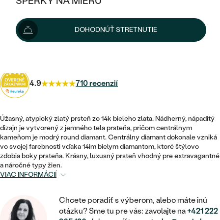
ŠPERKY NA MIERU
KOMBINOVANÉ ZLATO
STRIEBORNÉ
Možnosti doručenia
POSTRANNÉ DRAHOKAMY
ZLATÉ
VÝPREDAJ
VÝPREDAJ
DOHODNÚŤ STRETNUTIE
PLATINOVÉ
HALO
PODĽA ŠTÝLU
STRIEBORNÉ
ŠPERKY ČO POMÁHAJÚ
1 170 €
s kódom
SUN10
.
PODĽA MATERIÁLU
JEDNODUCHÉ
TRI DRAHOKAMY
PLATINOVÉ
PODĽA ŠTÝLU
ZLATÉ
PODĽA TYPU
BEZ KAMEŇA
4.9
710 recenzií
NAPICHOVACIE
VINTAGE
NÁUŠNICE
STRIEBORNÉ
PODĽA ŠTÝLU
ETERNITY
KRUHOVÉ
SET ZÁSNUBNÉHO PRSTEŇA A
SOLITÉR
PRSTENE
Úžasný, atypický zlatý prsteň zo 14k bieleho zlata. Nádherný, nápaditý
PLATINOVÉ
OBRÚČOK
dizajn je vytvorený z jemného tela prsteňa, pričom centrálnym
VYKROJENÉ
MINIMALISTICKÉ
kameňom je modrý round diamant. Centrálny diamant dokonale vzniká
NARODENIE DIEŤAŤA
PRÍVESKY
NETRADIČNÉ
vo svojej farebnosti vďaka 14im bielym diamantom, ktoré štýlovo
VINTAGE
PODĽA ŠTÝLU
VISIACE
zdobia boky prsteňa. Krásny, luxusný prsteň vhodný pre extravagantné
PERSONALIZOVANÉ
NÁRAMKY
a náročné typy žien.
ETERNITY
VIAC INFORMÁCIÍ
NETRADIČNÉ
ZOSTAVTE SI PRSTEŇ
SOLITÉR
SO ZNAMENÍM ZVEROKRUHU
SETY
MINIMALISTICKÉ
ZAČAŤ S PRSTEŇOM
TEPANÉ
Chcete poradiť s výberom, alebo máte inú
V TVARE SRDCA
MINIMALISTICKÉ
otázku? Sme tu pre vás: zavolajte na
+421 222
PÁNSKE ŠPERKY