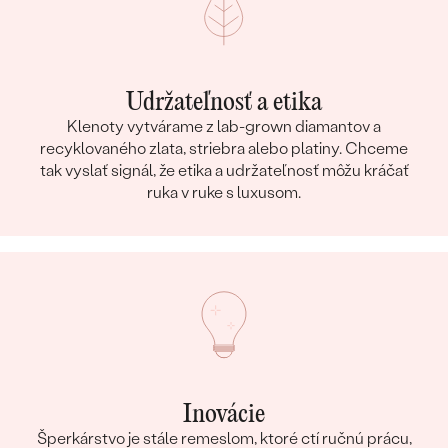
Udržateľnosť a etika
Klenoty vytvárame z lab-grown diamantov a
recyklovaného zlata, striebra alebo platiny. Chceme
tak vyslať signál, že etika a udržateľnosť môžu kráčať
ruka v ruke s luxusom.
Inovácie
Šperkárstvo je stále remeslom, ktoré ctí ručnú prácu,