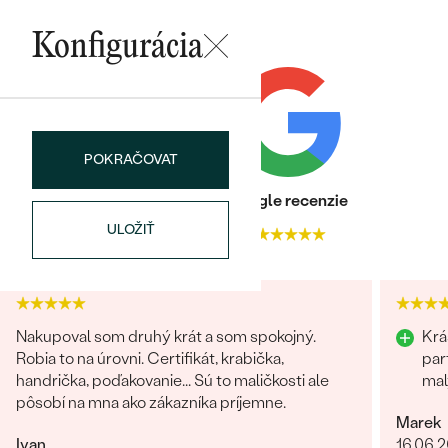
Najpredávanejšie
Najpredávanejšie
PODĽA TVARU DRAHOKAMU
Konfigurácia
náušnice
NA MIERU
prstene
Personalizované
DIAMANTY
PREZRIEŤ
prívesky
POKRAČOVAT
PREZRIEŤ
Heuréka recenzie
Google recenzie
ULOŽIŤ
4.9
4.9
OBJAVIŤ
Wave kolekcia
Nakupoval som druhý krát a som spokojný.
Krá
Robia to na úrovni. Certifikát, krabička,
par
OBJAVIŤ
handrička, poďakovanie... Sú to maličkosti ale
mal
pôsobí na mna ako zákazníka príjemne.
Marek
Ivan
16.06.