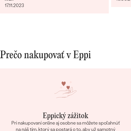
17.11.2023
Bestsellery
Prečo nakupovať v Eppi
OBJAVIŤ
Eppický zážitok
Pri nakupovaní online aj osobne sa môžete spoľahnúť
na náš tím, ktorý sa postará o to, aby už samotný