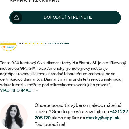
ŠPERKY NA MIERU
810 €
KOMBINOVANÉ ZLATO
STRIEBORNÉ
POSTRANNÉ DRAHOKAMY
ZLATÉ
VÝPREDAJ
VÝPREDAJ
Diamant máme na sklade. Doručíme vám ho do 48 hod.
DOHODNÚŤ STRETNUTIE
PLATINOVÉ
HALO
PODĽA ŠTÝLU
Možnosti doručenia
STRIEBORNÉ
ŠPERKY ČO POMÁHAJÚ
PODĽA MATERIÁLU
JEDNODUCHÉ
TRI DRAHOKAMY
PLATINOVÉ
PODĽA ŠTÝLU
4.9
710 recenzií
ZLATÉ
PODĽA TYPU
BEZ KAMEŇA
NAPICHOVACIE
VINTAGE
NÁUŠNICE
STRIEBORNÉ
PODĽA ŠTÝLU
ETERNITY
Tento 0.30 karátový Oval diamant farby H a čistoty SI1 je certifikovaný
KRUHOVÉ
SET ZÁSNUBNÉHO PRSTEŇA A
SOLITÉR
inštitúciou GIA. GIA - čiže Americký gemologický inštitút je
PRSTENE
PLATINOVÉ
OBRÚČOK
najrešpektovanejšie medzinárodné laboratórium zaoberajúce sa
VYKROJENÉ
MINIMALISTICKÉ
certifikáciou diamantov. Diamant má na rundiste laserovú inskripciu,
NARODENIE DIEŤAŤA
PRÍVESKY
vďaka ktorej si môžete pod mikroskopom overiť jeho pravosť.
NETRADIČNÉ
VINTAGE
PODĽA ŠTÝLU
VIAC INFORMÁCIÍ
VISIACE
PERSONALIZOVANÉ
NÁRAMKY
ETERNITY
NETRADIČNÉ
ZOSTAVTE SI PRSTEŇ
SOLITÉR
Chcete poradiť s výberom, alebo máte inú
SO ZNAMENÍM ZVEROKRUHU
SETY
otázku? Sme tu pre vás: zavolajte na
+421 222
MINIMALISTICKÉ
ZAČAŤ S PRSTEŇOM
TEPANÉ
205 120
alebo napíšte na
otazky@eppi.sk
.
V TVARE SRDCA
MINIMALISTICKÉ
PÁNSKE ŠPERKY
Radi poradíme!