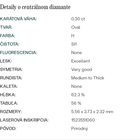
SALT AND PEPPER DIAMANT
LUXUSNÉ
Detaily o centrálnom diamante
CENOVO DOSTUPNÉ
S DRAHOKAMAMI
DRAHOKAM
KARÁTOVÁ VÁHA
:
0.30 ct
LUXUSNÉ
S LAB GROWN DIAMANTMI
TVAR
:
Oval
Najpredávanejšie
PODĽA MATERIÁLU
FARBA
:
H
S PERLAMI
ČISTOTA
:
SI1
svadobné
ZLATO
FLUORESCENCIA
:
None
obrúčky
LESK:
Excellent
PODĽA ŠTÝLU
PLATINA
SYMETRIA:
Very good
PERSONALIZOVANÉ
STRIEBRO
RUNDISTA:
Medium to Thick
KALETA:
None
SYMBOLICKÉ
PREZRIEŤ
HĹBKA:
62.3 %
TABUĽA:
56 %
MINIMALISTICKÉ
ROZMERY:
5.56 x 3.73 x 2.32 mm
PODĽA PRÍLEŽITOSTI
LASEROVÁ INSKRIPCIA:
1523551060
PÔVOD:
Prírodný
PODĽA FARBY