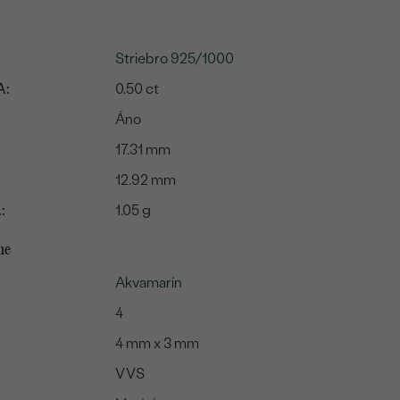
Striebro 925/1000
A:
0.50 ct
Áno
17.31 mm
12.92 mm
:
1.05 g
me
Akvamarín
4
4 mm x 3 mm
VVS