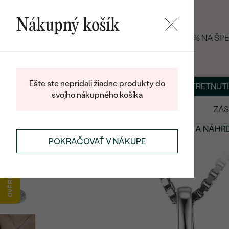
Nákupný košík
LETNÝ BLACK FRIDAY: −25 % NA ŠP
Ešte ste nepridali žiadne produkty do
O NÁS
BLOG
ŠPERKY NA MIERU
DOHODNÚŤ STRETNUTI
svojho nákupného košíka
VÝPREDAJ
SVADOBNÉ OBRÚČKY
ZÁS
PRÍVESKY A NÁHRDELNÍKY
STRIEBORNÉ PRÍVESKY A NÁHR
POKRAČOVAŤ V NÁKUPE