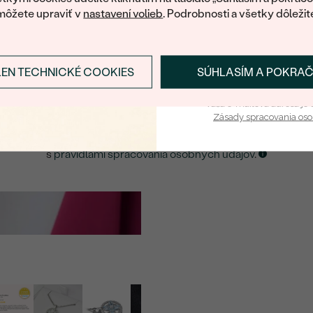
môžete upraviť v
nastavení volieb
. Podrobnosti a všetky dôležit
E-mail
*
LEN TECHNICKÉ COOKIES
SÚHLASÍM A POKRA
Prihlásiť sa a zís
ZASLAŤ UPOZORNENIE NA TENTO
ŠPERK
Vaša e-mailová adresa je 
Zásady spracovania os
Kliknutím potvrdzujem, že som sa oboznámil
s
pravidlami spracovania osobných údajov
.