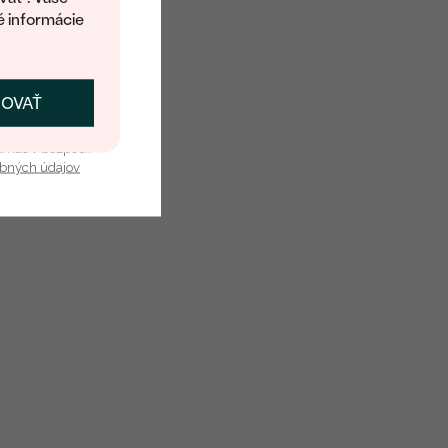
é informácie
ČOVAŤ
kať zľavu
u nás v bezpečí.
obných údajov