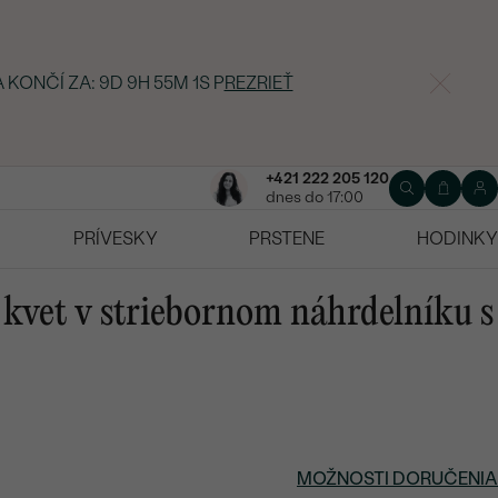
 KONČÍ ZA:
9D 9H 55M 0S
P
REZRIEŤ
+421 222 205 120
dnes do 17:00
PRÍVESKY
PRSTENE
HODINKY
vet v striebornom náhrdelníku s
MOŽNOSTI DORUČENIA