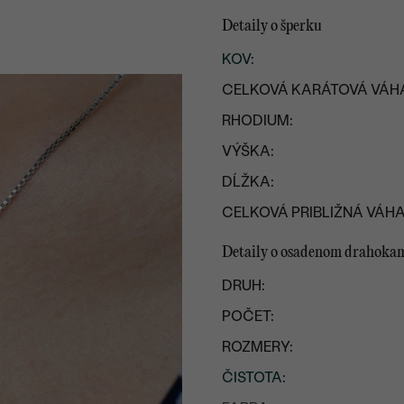
Detaily o šperku
KOV
:
CELKOVÁ KARÁTOVÁ VÁH
RHODIUM:
VÝŠKA:
DĹŽKA:
CELKOVÁ PRIBLIŽNÁ VÁHA
Detaily o osadenom drahoka
DRUH:
POČET:
ROZMERY:
ČISTOTA
: