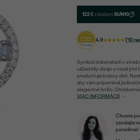
122 €
s kódom
SUN10
.
4.9
710 re
Symbol dokonalosti v strie
ušľachtilý dizajn s modrými 
predurčuje krásny deň. Nost
aby vám pripomínal jedinečn
elegantné hrdlo. (Strieborná
VIAC INFORMÁCIÍ
Chcete por
zavolajte 
poradíme!