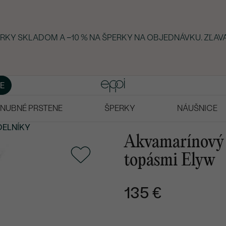
ERKY SKLADOM A −10 % NA ŠPERKY NA OBJEDNÁVKU. ZĽAVA
E
NUBNÉ PRSTENE
ŠPERKY
NÁUŠNICE
DELNÍKY
Akvamarínový k
topásmi Elyw
135 €