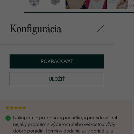
Konfigurácia
POKRAČOVAT
ULOŽIŤ
Nákup stále prebehol v poriadku, v prípade že bol
nejaký problém s výberom alebo veľkosťou vždy
dobre poradia. Termíny dodania sú v poriadku a