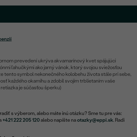
cenzií
bornom prevedení ukrýva akvamarínový kvet spájujúci
tónmi ľahučkými ako jarný vánok, ktorý svojou sviežosťou
e tento symbol nekonečného kolobehu života stále pri sebe,
osť každého okamihu a zdobil svojím trblietaním vaše
 retiazka je súčasťou šperku)
adiť s výberom, alebo máte inú otázku? Sme tu pre vás:
na
+421 222 205 120
alebo napíšte na
otazky@eppi.sk
. Radi