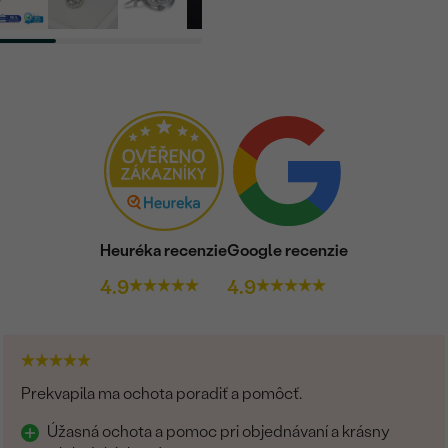
Heuréka recenzie
Google recenzie
4.9
4.9
Prekvapila ma ochota poradiť a pomôcť.
Úžasná ochota a pomoc pri objednávaní a krásny