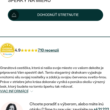
ŠPERKY NA MIERU
166 €
KOMBINOVANÉ ZLATO
STRIEBORNÉ
POSTRANNÉ DRAHOKAMY
ZLATÉ
VÝPREDAJ
VÝPREDAJ
Možnosti doručenia
DOHODNÚŤ STRETNUTIE
PLATINOVÉ
HALO
PODĽA ŠTÝLU
STRIEBORNÉ
ŠPERKY ČO POMÁHAJÚ
PODĽA MATERIÁLU
JEDNODUCHÉ
149 €
s kódom
SUN10
.
TRI DRAHOKAMY
PLATINOVÉ
PODĽA ŠTÝLU
ZLATÉ
PODĽA TYPU
BEZ KAMEŇA
NAPICHOVACIE
VINTAGE
NÁUŠNICE
STRIEBORNÉ
PODĽA ŠTÝLU
4.9
710 recenzií
ETERNITY
KRUHOVÉ
SET ZÁSNUBNÉHO PRSTEŇA A
SOLITÉR
PRSTENE
PLATINOVÉ
OBRÚČOK
VYKROJENÉ
MINIMALISTICKÉ
Granátová cestička, ktorá si našla svoje miesto vo vašom dekolte je
NARODENIE DIEŤAŤA
PRÍVESKY
pripravená Vám spestriť deň. Tento elegantný drahokam vyjadruje
NETRADIČNÉ
VINTAGE
PODĽA ŠTÝLU
vnútornú silu svojej nositeľky a zdobí ju svojou červenou svetlo-hrou.
VISIACE
PERSONALIZOVANÉ
Práve v striebre jeho krása dokonale vyniká a ponúka okoliu výrazný
NÁRAMKY
ETERNITY
lesk, ktorý budete na tomto šperku tak milovať.
NETRADIČNÉ
ZOSTAVTE SI PRSTEŇ
SOLITÉR
VIAC INFORMÁCIÍ
SO ZNAMENÍM ZVEROKRUHU
SETY
MINIMALISTICKÉ
ZAČAŤ S PRSTEŇOM
TEPANÉ
V TVARE SRDCA
Chcete poradiť s výberom, alebo máte inú
MINIMALISTICKÉ
PÁNSKE ŠPERKY
otázku? Sme tu pre vás: zavolajte na
+421 222