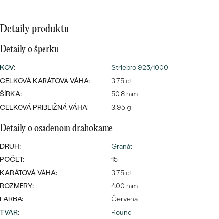
SALT AND PEPPER DIAMANT
LUXUSNÉ
CENOVO DOSTUPNÉ
S DRAHOKAMAMI
DRAHOKAM
Detaily produktu
LUXUSNÉ
S LAB GROWN DIAMANTMI
Najpredávanejšie
Detaily o šperku
PODĽA MATERIÁLU
S PERLAMI
KOV
:
Striebro 925/1000
svadobné
ZLATO
CELKOVÁ KARÁTOVÁ VÁHA:
3.75 ct
ŠÍRKA:
50.8 mm
obrúčky
PODĽA ŠTÝLU
PLATINA
CELKOVÁ PRIBLIŽNÁ VÁHA:
3.95 g
PERSONALIZOVANÉ
STRIEBRO
Detaily o osadenom drahokame
SYMBOLICKÉ
PREZRIEŤ
DRUH:
Granát
POČET:
15
MINIMALISTICKÉ
KARÁTOVÁ VÁHA:
3.75 ct
ROZMERY:
4.00 mm
PODĽA PRÍLEŽITOSTI
FARBA:
Červená
PODĽA FARBY
TVAR
:
Round