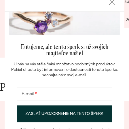
cistenia a nakoniec spolocnej kupy obruciek.
co je s
Odporucam.
obchod
Bezproblemova komunikácia Ústretovosť
Ivo
giganti
voci poziadavkam zakaznika Prehladny a
03.01.
fotka p
zrozumiteny e-shop Cenovo
krku). 
dostupne/primerane Zakaznicka podpora
rucne 
Rychlost a sposob dodania Prijemny a
certifi
Patrik
Bestsellery
ludsky pristup zamestnancov
forme,
Ľutujeme, ale tento šperk si už svojích
08.03.2024
Zobraziť celú recenziu
Nabudu
majiteľov našiel
U nás na vás stále čaká množstvo podobných produktov.
Pokiaľ chcete byť informovaní o dostupnosti tohoto šperku,
OBJAVIŤ
nechajte nám svoj e-mail.
Prečo nakupovať v Eppi
E-mail
*
ZASLAŤ UPOZORNENIE NA TENTO ŠPERK