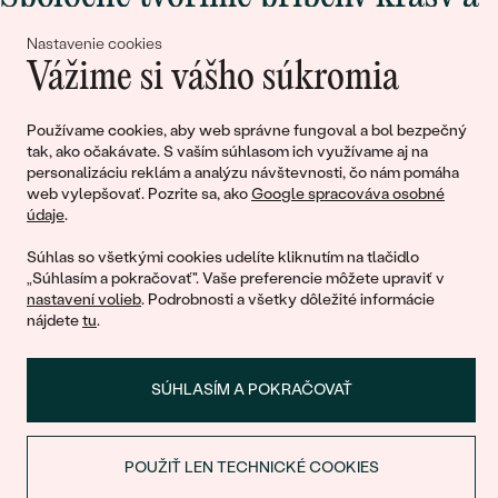
lásky
Nastavenie cookies
Vážime si vášho súkromia
Pripojte sa k nám!
Používame cookies, aby web správne fungoval a bol bezpečný
tak, ako očakávate. S vaším súhlasom ich využívame aj na
personalizáciu reklám a analýzu návštevnosti, čo nám pomáha
web vylepšovať. Pozrite sa, ako
Google spracováva osobné
údaje
.
Súhlas so všetkými cookies udelíte kliknutím na tlačidlo
„Súhlasím a pokračovať". Vaše preferencie môžete upraviť v
nastavení volieb
. Podrobnosti a všetky dôležité informácie
© 2011 - 2026, Eppi.sk
nájdete
tu
.
SÚHLASÍM A POKRAČOVAŤ
POUŽIŤ LEN TECHNICKÉ COOKIES