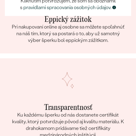
Kliknutím potvrdzujem, že som sa oboznámil
s
pravidlami spracovania osobných údajov
.
Eppický zážitok
Pri nakupovaní online aj osobne sa môžete spoľahnúť
na náš tím, ktorý sa postará o to, aby už samotný
výber šperku bol eppickým zážitkom.
Transparentnosť
Ku každému šperku od nás dostanete certifikát
kvality, ktorý potvrdzuje pôvod aj kvalitu materiálu. K
drahokamom pridávame tiež certifikáty
medzinárodných inštitúcií.