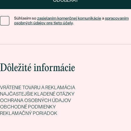
ODOBERAŤ
Súhlasím so
zasielaním komerčnej komunikácie
a
spracovaním
osobných údajov pre tieto účely
.
Dôležité informácie
VRÁTENIE TOVARU A REKLAMÁCIA
NAJČASTEJŠIE KLADENÉ OTÁZKY
OCHRANA OSOBNÝCH ÚDAJOV
OBCHODNÉ PODMIENKY
REKLAMAČNÝ PORIADOK