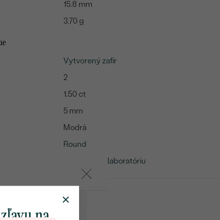
15.8 mm
3.70 g
me
Vytvorený zafír
2
1.50 ct
5 mm
Modrá
Round
Vytvorený v laboratóriu
 zľavu na