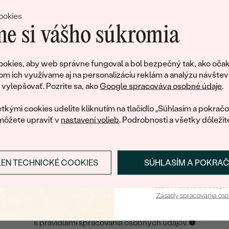
svoj prvý 
ookies
e si vášho súkromia
Pridajte sa k nám a 
poctivo vyrábaných 
okies, aby web správne fungoval a bol bezpečný tak, ako očak
Ako darček na priv
om ich využívame aj na personalizáciu reklám a analýzu návštev
tujeme, ale tento šperk si už svojích majiteľov naš
obratom pošleme zľ
ylepšovať. Pozrite sa, ako
Google spracováva osobné údaje
.
váš prvý ná
ká množstvo podobných produktov. Pokiaľ chcete byť informovan
tkými cookies udelíte kliknutím na tlačidlo „Súhlasím a pokračo
šperku, nechajte nám svoj e-mail.
môžete upraviť v
nastavení volieb
. Podrobnosti a všetky dôležit
E-mail
*
LEN TECHNICKÉ COOKIES
SÚHLASÍM A POKRA
Prihlásiť sa a zís
ZASLAŤ UPOZORNENIE NA TENTO
ŠPERK
Vaša e-mailová adresa je 
Zásady spracovania os
Kliknutím potvrdzujem, že som sa oboznámil
s
pravidlami spracovania osobných údajov
.