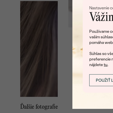
Nastavenie c
Vážim
Používame co
vaším súhlas
Ľu
pomáha web v
U nás na vás stále ča
Súhlas so vše
preferencie 
nájdete
tu
.
POUŽIŤ 
Ďalšie fotografie