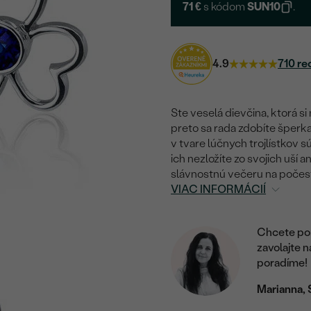
71 €
s kódom
SUN10
.
4.9
710 re
Ste veselá dievčina, ktorá si 
preto sa rada zdobíte šperka
v tvare lúčnych trojlístkov 
ich nezložíte zo svojich uší 
slávnostnú večeru na počesť
VIAC INFORMÁCIÍ
Chcete por
zavolajte 
poradíme!
Marianna, 