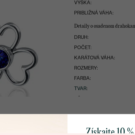
VÝŠKA:
PRIBLIŽNÁ VÁHA:
Detaily o osadenom drahoka
DRUH:
POČET:
KARÁTOVÁ VÁHA:
ROZMERY:
FARBA:
TVAR
:
PÔVOD:
Získajte 10 %