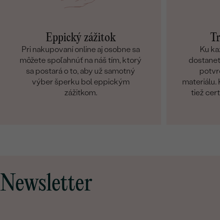
Eppický zážitok
Tr
Pri nakupovaní online aj osobne sa
Ku ka
môžete spoľahnúť na náš tím, ktorý
dostanete
sa postará o to, aby už samotný
potvr
výber šperku bol eppickým
materiálu
zážitkom.
tiež cer
Newsletter