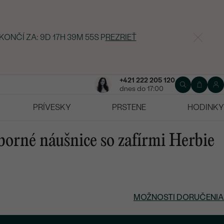
 KONČÍ ZA:
9D 17H 39M 54S
P
REZRIEŤ
+421 222 205 120
dnes do 17:00
PRÍVESKY
PRSTENE
HODINKY
borné náušnice so zafírmi Herbie
MOŽNOSTI DORUČENIA