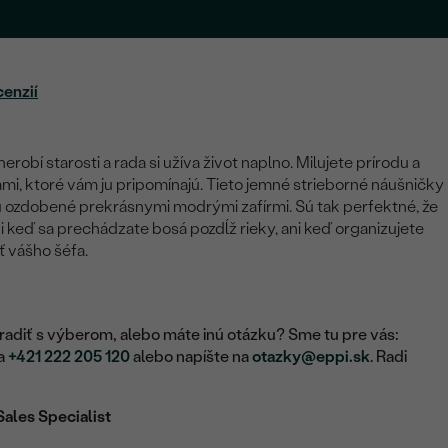
cenzií
nerobí starosti a rada si užíva život naplno. Milujete prírodu a
mi, ktoré vám ju pripomínajú. Tieto jemné strieborné náušničky
sú ozdobené prekrásnymi modrými zafírmi. Sú tak perfektné, že
ani keď sa prechádzate bosá pozdĺž rieky, ani keď organizujete
 vášho šéfa.
adiť s výberom, alebo máte inú otázku? Sme tu pre vás:
na
+421 222 205 120
alebo napíšte na
otazky@eppi.sk
. Radi
Sales Specialist