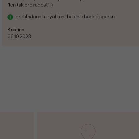
"len tak pre radosť" ;)
prehľadnosť a rýchlosť balenie hodné šperku
Kristína
06.10.2023