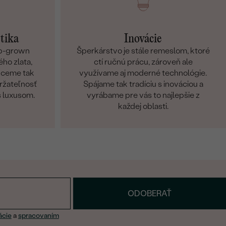
etika
Inovácie
ab-grown
Šperkárstvo je stále remeslom, ktoré
ho zlata,
ctí ručnú prácu, zároveň ale
Chceme tak
využívame aj moderné technológie.
držateľnosť
Spájame tak tradíciu s inováciou a
s luxusom.
vyrábame pre vás to najlepšie z
každej oblasti.
ODOBERAŤ
ácie
a
spracovaním