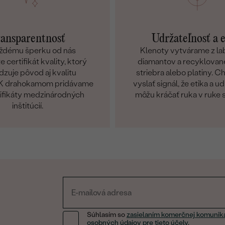
ansparentnosť
Udržateľnosť a 
ždému šperku od nás
Klenoty vytvárame z l
 certifikát kvality, ktorý
diamantov a recyklované
dzuje pôvod aj kvalitu
striebra alebo platiny. 
. K drahokamom pridávame
vyslať signál, že etika a u
tifikáty medzinárodných
môžu kráčať ruka v ruke 
inštitúcií.
Súhlasím so
zasielaním komerčnej komunik
osobných údajov pre tieto účely
.