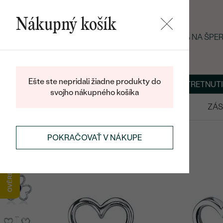
Nákupný košík
LETNÝ BLACK FRIDAY: −25 % NA ŠP
Ešte ste nepridali žiadne produkty do
O NÁS
BLOG
ŠPERKY NA MIERU
DOHODNÚŤ STRETNUTI
svojho nákupného košíka
VÝPREDAJ
SVADOBNÉ OBRÚČKY
ZÁS
NÁUŠNICE
STRIEBORNÉ NÁUŠNICE
POKRAČOVAŤ V NÁKUPE