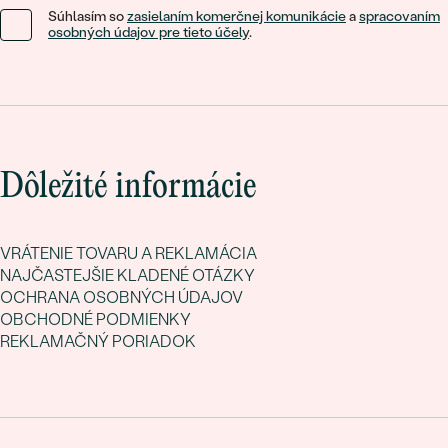
Súhlasím so
zasielaním komerčnej komunikácie
a
spracovaním
osobných údajov pre tieto účely
.
Dôležité informácie
VRÁTENIE TOVARU A REKLAMÁCIA
NAJČASTEJŠIE KLADENÉ OTÁZKY
OCHRANA OSOBNÝCH ÚDAJOV
OBCHODNÉ PODMIENKY
REKLAMAČNÝ PORIADOK