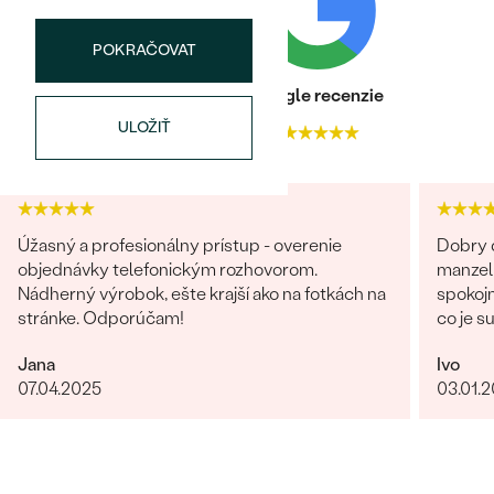
Najpredávanejšie
Najpredávanejšie
PODĽA TVARU DRAHOKAMU
náušnice
POKRAČOVAT
NA MIERU
prstene
Heuréka recenzie
Google recenzie
Personalizované
ULOŽIŤ
4.9
4.9
DIAMANTY
PREZRIEŤ
prívesky
PREZRIEŤ
Úžasný a profesionálny prístup - overenie
Dobry d
objednávky telefonickým rozhovorom.
manzel
OBJAVIŤ
Nádherný výrobok, ešte krajší ako na fotkách na
spokojn
Wave kolekcia
stránke. Odporúčam!
co je s
obchod
Jana
Ivo
giganti
07.04.2025
03.01.
fotka p
krku). 
OBJAVIŤ
rucne 
certifi
forme,