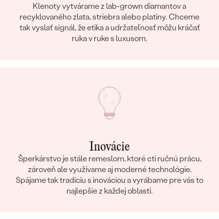
Klenoty vytvárame z lab-grown diamantov a
recyklovaného zlata, striebra alebo platiny. Chceme
tak vyslať signál, že etika a udržateľnosť môžu kráčať
ruka v ruke s luxusom.
Inovácie
Šperkárstvo je stále remeslom, ktoré ctí ručnú prácu,
zároveň ale využívame aj moderné technológie.
Spájame tak tradíciu s inováciou a vyrábame pre vás to
najlepšie z každej oblasti.