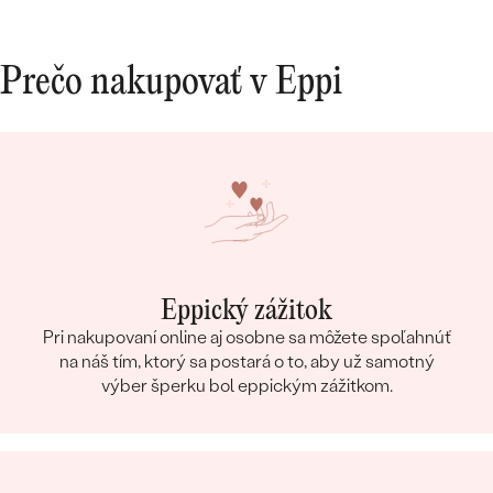
Nabudu
Prečo nakupovať v Eppi
Bestsellery
OBJAVIŤ
Eppický zážitok
Pri nakupovaní online aj osobne sa môžete spoľahnúť
na náš tím, ktorý sa postará o to, aby už samotný
výber šperku bol eppickým zážitkom.