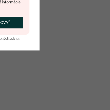
é informácie
ČOVAŤ
kať zľavu
u nás v bezpečí.
obných údajov