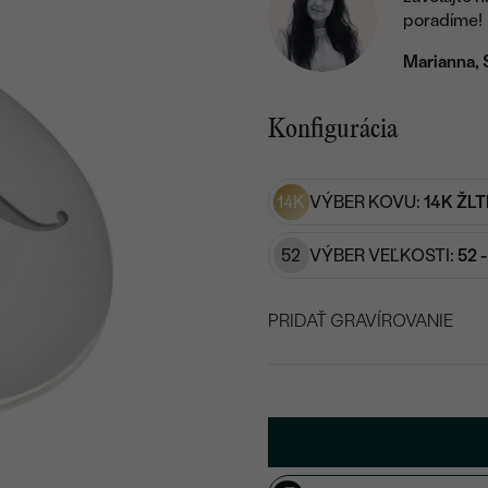
poradíme!
Marianna, 
Konfigurácia
14K
VÝBER KOVU:
14K ŽLT
52
VÝBER VEĽKOSTI:
52 
PRIDAŤ GRAVÍROVANIE
VYBERTE FONT
Napíšte iniciály/text
15
/ 15 ZNAKOV