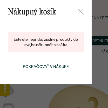
Nákupný košík
LETNÝ BLACK FRIDAY: −25 % NA ŠP
Ešte ste nepridali žiadne produkty do
O NÁS
BLOG
ŠPERKY NA MIERU
DOHODNÚŤ STRETNUTI
svojho nákupného košíka
VÝPREDAJ
SVADOBNÉ OBRÚČKY
ZÁS
ŠPERKY
PÁNSKE ŠPERKY
PÁNSKE PRSTENE
POKRAČOVAŤ V NÁKUPE