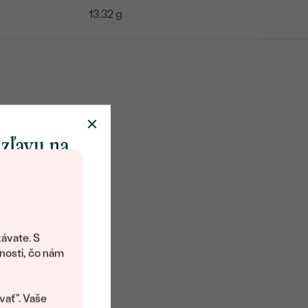
13.32 g
 zľavu na
klenot
objavte svet
šperkov Eppi.
ávate. S
ítanie vám
nosti, čo nám
avový kód na
kup.
vať". Vaše