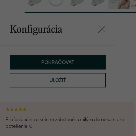
Konfigurácia
POKRAČOVAT
ULOŽIŤ
Profesionálne a krásne zabalené, s milým darčekom pre
potešenie ☺️