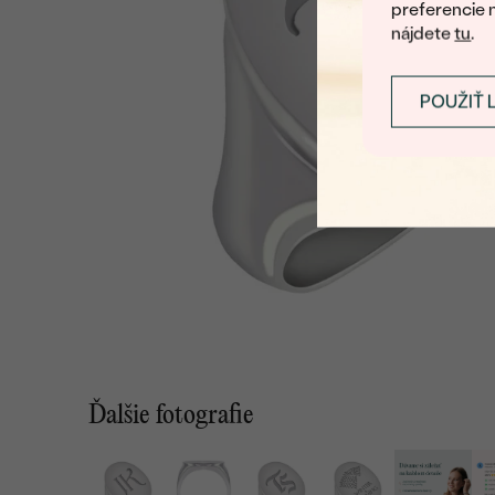
preferencie 
nájdete
tu
.
POUŽIŤ 
Ďalšie fotografie