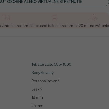
ÚŤ OSOBNÉ ALEBO VIRTUÁLNE STRETNUTIE
a vrátenie zadarmo
Luxusné balenie zadarmo
120 dní na vrátenie
14k žlté zlato 585/1000
Recyklovaný
Personalizované
Lesklý
19 mm
25 mm