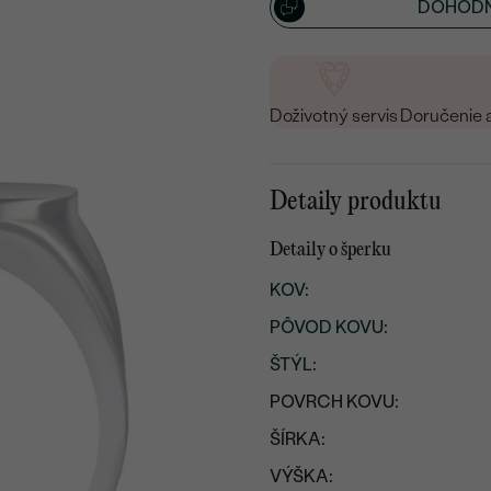
DOHODN
Doživotný servis
Doručenie 
Detaily produktu
Detaily o šperku
KOV
:
PÔVOD KOVU
:
ŠTÝL
:
POVRCH KOVU:
ŠÍRKA:
VÝŠKA: