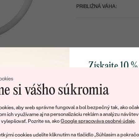
PRIBLIŽNÁ VÁHA:
Získajte 10 %
svoj prvý 
ookies
e si vášho súkromia
Pridajte sa k nám a 
poctivo vyrábaných 
okies, aby web správne fungoval a bol bezpečný tak, ako očak
Ako darček na priv
om ich využívame aj na personalizáciu reklám a analýzu návštev
obratom pošleme zľ
ylepšovať. Pozrite sa, ako
Google spracováva osobné údaje
.
váš prvý ná
tkými cookies udelíte kliknutím na tlačidlo „Súhlasím a pokračo