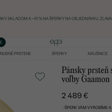
ERKY SKLADOM A −10 % NA ŠPERKY NA OBJEDNÁVKU. ZĽAVA
E
NUBNÉ PRSTENE
ŠPERKY
NÁUŠNICE
Pánsky prsteň 
voľby Gaamon
2 489 €
ŠPERK VÁM VYROBÍME A 