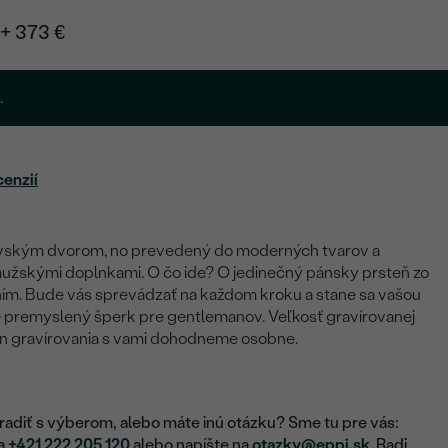
+ 373 €
.
cenzií
ovským dvorom, no prevedený do moderných tvarov a
užskými doplnkami. O čo ide? O jedinečný pánsky prsteň zo
ním. Bude vás sprevádzať na každom kroku a stane sa vašou
e premyslený šperk pre gentlemanov. Veľkosť gravírovanej
gn gravírovania s vami dohodneme osobne.
adiť s výberom, alebo máte inú otázku? Sme tu pre vás:
na
+421 222 205 120
alebo napíšte na
otazky@eppi.sk
. Radi