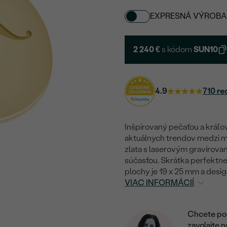
EXPRESNÁ VÝROBA
2 240 €
s kódom
SUN10
4.9
710 re
Inšpirovaný pečaťou a kráľ
aktuálnych trendov medzi m
zlata s laserovým gravírova
súčasťou. Skrátka perfektn
plochy je 19 x 25 mm a desi
VIAC INFORMÁCIÍ
Chcete por
zavolajte 