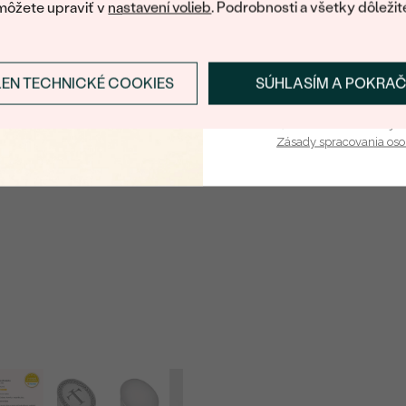
môžete upraviť v
nastavení volieb
. Podrobnosti a všetky dôležit
LEN TECHNICKÉ COOKIES
SÚHLASÍM A POKRA
Prihlásiť sa a zís
Vaša e-mailová adresa je 
Zásady spracovania os