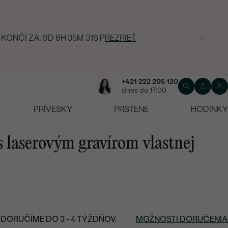
 KONČÍ ZA:
9D 8H 35M 30S
P
REZRIEŤ
+421 222 205 120
dnes do 17:00
PRÍVESKY
PRSTENE
HODINKY
s laserovým gravírom vlastnej
DORUČÍME DO 3 - 4 TÝŽDŇOV.
MOŽNOSTI DORUČENIA