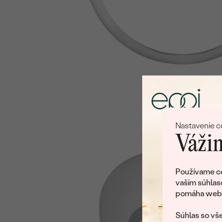
Nastavenie c
Vážim
Používame co
vaším súhlas
pomáha web v
Súhlas so vše