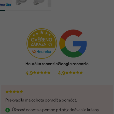
Heuréka recenzie
Google recenzie
4.9
4.9
Prekvapila ma ochota poradiť a pomôcť.
Úžasná ochota a pomoc pri objednávaní a krásny