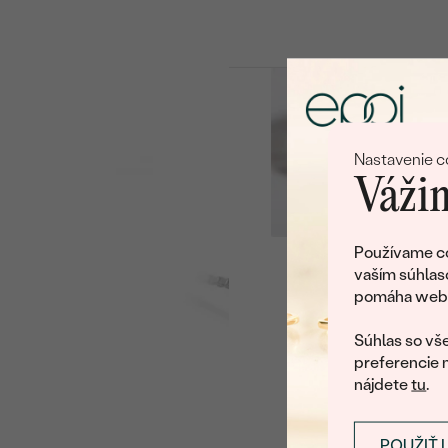
Nastavenie c
Vážim
Používame co
vaším súhlas
Ľu
pomáha web v
U nás na vás stále ča
Súhlas so vše
preferencie 
nájdete
tu
.
POUŽIŤ 