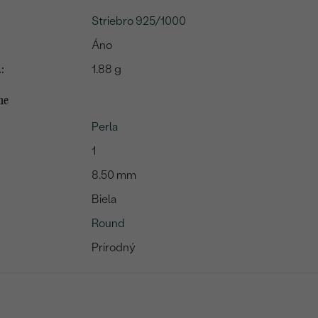
Striebro 925/1000
Áno
:
1.88 g
me
Perla
1
8.50 mm
Biela
Round
Prírodný