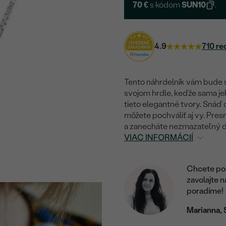
70 €
s kódom
SUN10
.
4.9
710 re
Tento náhrdelník vám bude s
svojom hrdle, keďže sama jeh
tieto elegantné tvory. Snáď o
môžete pochváliť aj vy. Pres
a zanecháte nezmazateľný 
VIAC INFORMÁCIÍ
Chcete por
zavolajte 
poradíme!
Marianna, 