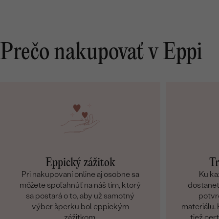
Prečo nakupovať v Eppi
Eppický zážitok
Tr
Pri nakupovaní online aj osobne sa
Ku ka
môžete spoľahnúť na náš tím, ktorý
dostanete
sa postará o to, aby už samotný
potvr
výber šperku bol eppickým
materiálu
zážitkom.
tiež cer