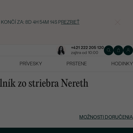
 KONČÍ ZA:
8D 4H 54M 13S
P
REZRIEŤ
+421 222 205 120
zajtra od 10:00
PRÍVESKY
PRSTENE
HODINKY
lník zo striebra Nereth
MOŽNOSTI DORUČENIA