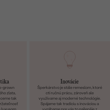
etika
Inovácie
ab-grown
Šperkárstvo je stále remeslom, ktoré
ho zlata,
ctí ručnú prácu, zároveň ale
Chceme tak
využívame aj moderné technológie.
držateľnosť
Spájame tak tradíciu s inováciou a
s luxusom.
vyrábame pre vás to najlepšie z