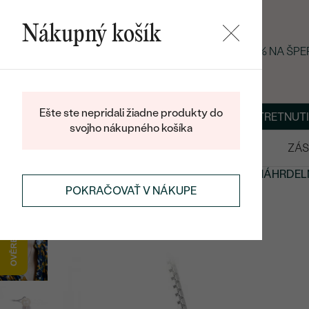
Nákupný košík
LETNÝ BLACK FRIDAY: −25 % NA ŠP
Ešte ste nepridali žiadne produkty do
O NÁS
BLOG
ŠPERKY NA MIERU
DOHODNÚŤ STRETNUTI
svojho nákupného košíka
VÝPREDAJ
SVADOBNÉ OBRÚČKY
ZÁS
PRÍVESKY A NÁHRDELNÍKY
PERLOVÉ PRÍVESKY A NÁHRDEL
POKRAČOVAŤ V NÁKUPE