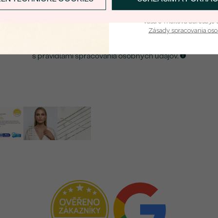
Prihlásiť sa a zís
ZASLAŤ UPOZORNENIE NA TENTO
ŠPERK
Vaša e-mailová adresa je 
Zásady spracovania os
Kliknutím potvrdzujem, že som sa oboznámil
s
pravidlami spracovania osobných údajov
.