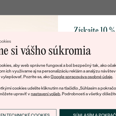
Získajte 10 %
svoj prvý 
ookies
e si vášho súkromia
Pridajte sa k nám a 
poctivo vyrábaných 
okies, aby web správne fungoval a bol bezpečný tak, ako očak
Ako darček na priv
om ich využívame aj na personalizáciu reklám a analýzu návštev
tujeme, ale tento šperk si už svojích majiteľov naš
obratom pošleme zľ
ylepšovať. Pozrite sa, ako
Google spracováva osobné údaje
.
váš prvý ná
ká množstvo podobných produktov. Pokiaľ chcete byť informovan
tkými cookies udelíte kliknutím na tlačidlo „Súhlasím a pokračo
šperku, nechajte nám svoj e-mail.
môžete upraviť v
nastavení volieb
. Podrobnosti a všetky dôležit
E-mail
*
LEN TECHNICKÉ COOKIES
SÚHLASÍM A POKRA