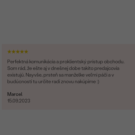
Perfektná komunikácia a proklientský prístup obchodu.
Som rád, že ešte aj v dnešnej dobe takíto predajcovia
existujú. Nayvše, prsteň sa manželke veľmi páči a v
budúcnosti tu určite radi znovu nakúpime :)
Marcel
15.09.2023