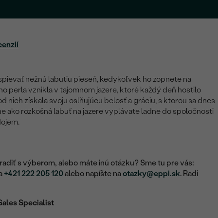
cenzií
pievať nežnú labutiu pieseň, kedykoľvek ho zopnete na
o perla vznikla v tajomnom jazere, ktoré každý deň hostilo
d nich získala svoju oslňujúcu belosť a gráciu, s ktorou sa dnes
ne ako rozkošná labuť na jazere vyplávate ladne do spoločnosti
dojem.
adiť s výberom, alebo máte inú otázku? Sme tu pre vás:
na
+421 222 205 120
alebo napíšte na
otazky@eppi.sk
. Radi
Sales Specialist