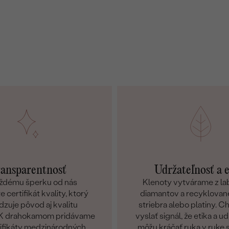
ansparentnosť
Udržateľnosť a 
ždému šperku od nás
Klenoty vytvárame z l
 certifikát kvality, ktorý
diamantov a recyklované
dzuje pôvod aj kvalitu
striebra alebo platiny. 
. K drahokamom pridávame
vyslať signál, že etika a u
tifikáty medzinárodných
môžu kráčať ruka v ruke 