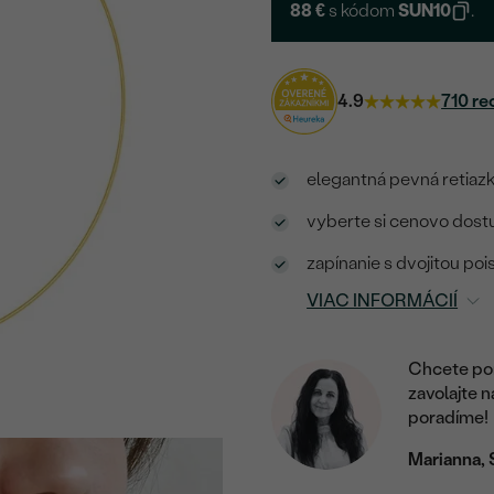
88 €
s kódom
SUN10
.
4.9
710 re
elegantná pevná retiaz
vyberte si cenovo dostu
zapínanie s dvojitou po
VIAC INFORMÁCIÍ
Chcete por
zavolajte 
poradíme!
Marianna, 