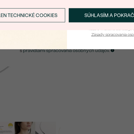
E-mail
*
LEN TECHNICKÉ COOKIES
SÚHLASÍM A POKRA
Prihlásiť sa a zís
ZASLAŤ UPOZORNENIE NA TENTO
ŠPERK
Vaša e-mailová adresa je 
Zásady spracovania os
Kliknutím potvrdzujem, že som sa oboznámil
s
pravidlami spracovania osobných údajov
.