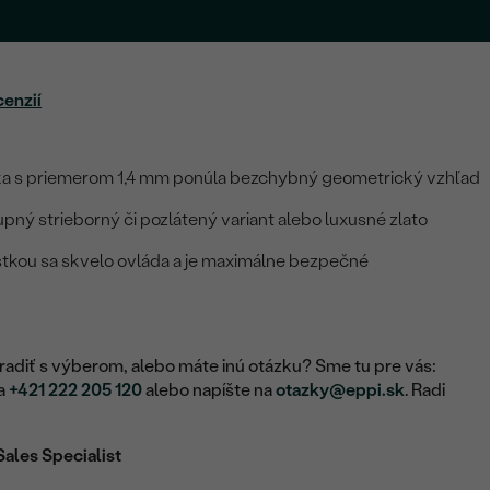
cenzií
ka s priemerom 1,4 mm ponúla bezchybný geometrický vzhľad
pný strieborný či pozlátený variant alebo luxusné zlato
istkou sa skvelo ovláda a je maximálne bezpečné
adiť s výberom, alebo máte inú otázku? Sme tu pre vás:
na
+421 222 205 120
alebo napíšte na
otazky@eppi.sk
. Radi
Sales Specialist