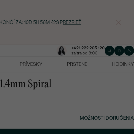
 KONČÍ ZA:
10D 5H 56M 41S
P
REZRIEŤ
+421 222 205 120
zajtra od 8:00
PRÍVESKY
PRSTENE
HODINKY
 1.4mm Spiral
MOŽNOSTI DORUČENIA