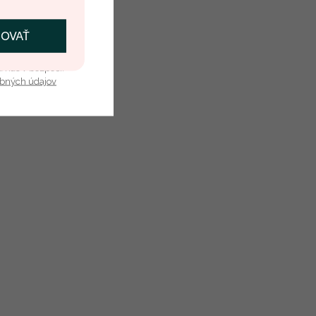
ČOVAŤ
kať zľavu
u nás v bezpečí.
obných údajov