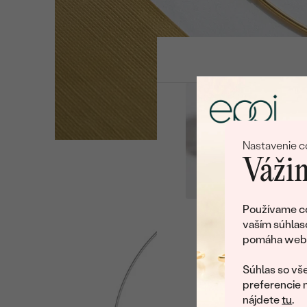
Nastavenie c
Vážim
Používame co
vaším súhlas
Ľu
pomáha web v
U nás na vás stále ča
Súhlas so vše
preferencie 
nájdete
tu
.