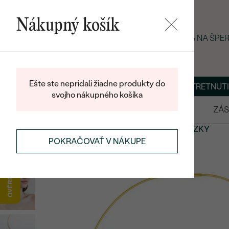
Nákupný košík
LETNÝ BLACK FRIDAY: −25 % NA ŠP
Ešte ste nepridali žiadne produkty do
O NÁS
BLOG
ŠPERKY NA MIERU
DOHODNÚŤ STRETNUTI
svojho nákupného košíka
VÝPREDAJ
SVADOBNÉ OBRÚČKY
ZÁS
PRÍVESKY A NÁHRDELNÍKY
RETIAZKY
ZLATÉ RETIAZKY
POKRAČOVAŤ V NÁKUPE