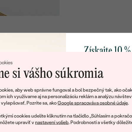
Získajte 10 %
svoj prvý 
ookies
e si vášho súkromia
Pridajte sa k nám a 
poctivo vyrábaných 
okies, aby web správne fungoval a bol bezpečný tak, ako očak
Ako darček na priv
om ich využívame aj na personalizáciu reklám a analýzu návštev
tujeme, ale tento šperk si už svojích majiteľov naš
obratom pošleme zľ
ylepšovať. Pozrite sa, ako
Google spracováva osobné údaje
.
váš prvý ná
ká množstvo podobných produktov. Pokiaľ chcete byť informovan
tkými cookies udelíte kliknutím na tlačidlo „Súhlasím a pokračo
šperku, nechajte nám svoj e-mail.
môžete upraviť v
nastavení volieb
. Podrobnosti a všetky dôležit