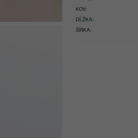
KOV
:
DĹŽKA
:
ŠÍRKA: