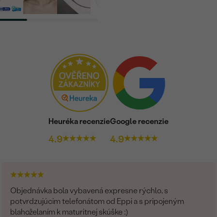
Heuréka recenzie
Google recenzie
4.9
4.9
Objednávka bola vybavená expresne rýchlo, s
potvrdzujúcim telefonátom od Eppi a s pripojeným
blahoželaním k maturitnej skúške :)