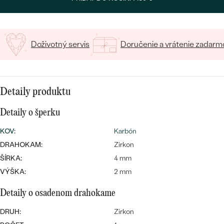
SALT AND PEPPER DIAMANT
LUXUSNÉ
CENOVO DOSTUPNÉ
S DRAHOKAMAMI
DRAHOKAM
LUXUSNÉ
S LAB GROWN DIAMANTMI
Doživotný servis
Doručenie a vrátenie zadarm
Najpredávanejšie
PODĽA MATERIÁLU
S PERLAMI
svadobné
ZLATO
Detaily produktu
obrúčky
PODĽA ŠTÝLU
PLATINA
Detaily o šperku
PERSONALIZOVANÉ
STRIEBRO
KOV
:
Karbón
SYMBOLICKÉ
DRAHOKAM:
Zirkon
PREZRIEŤ
ŠÍRKA:
4 mm
MINIMALISTICKÉ
VÝŠKA:
2 mm
PODĽA PRÍLEŽITOSTI
Detaily o osadenom drahokame
DRUH:
Zirkon
PODĽA FARBY