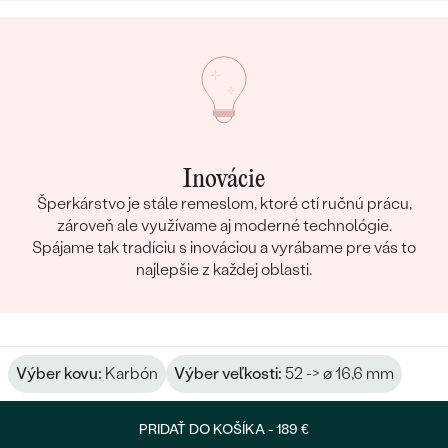
Inovácie
Šperkárstvo je stále remeslom, ktoré ctí ručnú prácu,
zároveň ale využívame aj moderné technológie.
Spájame tak tradíciu s inováciou a vyrábame pre vás to
najlepšie z každej oblasti.
Výber kovu:
Karbón
Výber veľkosti:
52 -> ø 16,6 mm
PRIDAŤ DO KOŠÍKA -
189 €