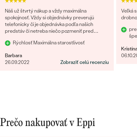
Náš už štvrtý nákup a vždy maximálna
Veľká s
spokojnosť. Vždy si objednávky preverujú
drobnos
telefonicky či je objednávka podľa naších
pre
predstáv či netreba niečo pozmeniť pred
šp
odoslaním. Odporúčam každému.
Rýchlosť Maximálna starostlivosť
Bestsellery
Kristín
Barbara
06.10.
26.09.2022
Zobraziť celú recenziu
OBJAVIŤ
Prečo nakupovať v Eppi