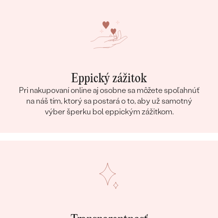
Eppický zážitok
Pri nakupovaní online aj osobne sa môžete spoľahnúť
na náš tím, ktorý sa postará o to, aby už samotný
výber šperku bol eppickým zážitkom.