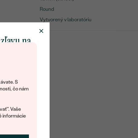
Round
Vytvorený v laboratóriu
 zľavu na
klenot
objavte svet
šperkov Eppi.
ávate. S
ítanie vám
nosti, čo nám
avový kód na
kup.
vať". Vaše
é informácie