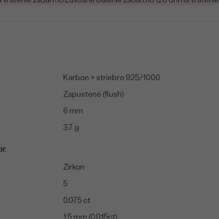
Karbon + striebro 925/1000
Zapustené (flush)
6 mm
3.7 g
me
Zirkon
5
0.075 ct
1.5 mm (0.015ct)