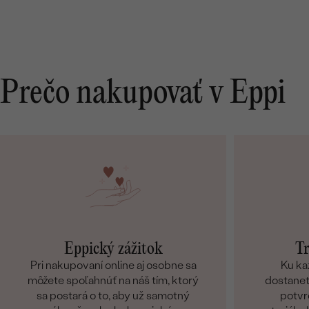
Prečo nakupovať v Eppi
Eppický zážitok
Tr
Pri nakupovaní online aj osobne sa
Ku ka
môžete spoľahnúť na náš tím, ktorý
dostanete
sa postará o to, aby už samotný
potvr