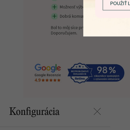
POUŽIŤ 
Konfigurácia