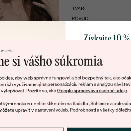
TVAR
:
PÔVOD:
Získajte 10 %
svoj prvý 
ookies
e si vášho súkromia
Pridajte sa k nám a 
poctivo vyrábaných 
okies, aby web správne fungoval a bol bezpečný tak, ako očak
Ako darček na priv
om ich využívame aj na personalizáciu reklám a analýzu návštev
obratom pošleme zľ
ylepšovať. Pozrite sa, ako
Google spracováva osobné údaje
.
váš prvý ná
tkými cookies udelíte kliknutím na tlačidlo „Súhlasím a pokračo
môžete upraviť v
nastavení volieb
. Podrobnosti a všetky dôležit