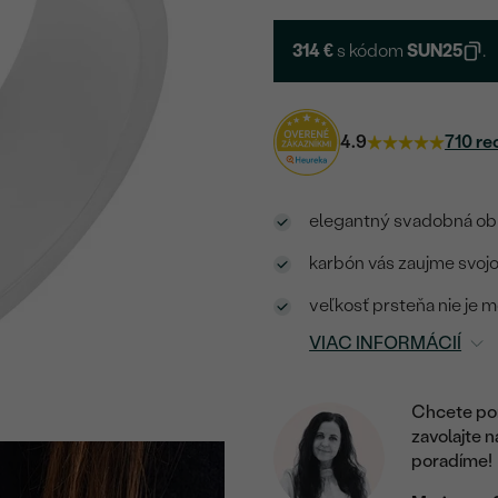
314 €
s kódom
SUN25
.
4.9
710 re
elegantný svadobná obr
karbón vás zaujme svoj
veľkosť prsteňa nie je 
VIAC INFORMÁCIÍ
Chcete por
zavolajte 
poradíme!