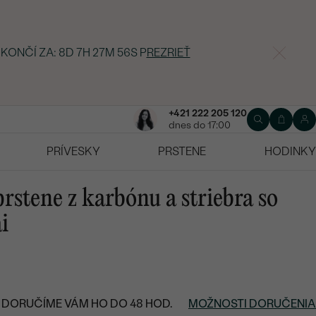
 KONČÍ ZA:
8D 7H 27M 55S
P
REZRIEŤ
+421 222 205 120
dnes do 17:00
PRÍVESKY
PRSTENE
HODINKY
rstene z karbónu a striebra so
i
DORUČÍME VÁM HO DO 48 HOD.
MOŽNOSTI DORUČENIA