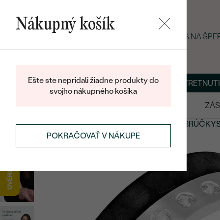
Nákupný košík
LETNÝ BLACK FRIDAY: −25 % NA ŠP
Ešte ste nepridali žiadne produkty do
O NÁS
BLOG
ŠPERKY NA MIERU
DOHODNÚŤ STRETNUTI
svojho nákupného košíka
VÝPREDAJ
SVADOBNÉ OBRÚČKY
ZÁS
SVADOBNÉ OBRÚČKY
NETRADIČNÉ
SVADOBNÉ OBRÚČKY
POKRAČOVAŤ V NÁKUPE