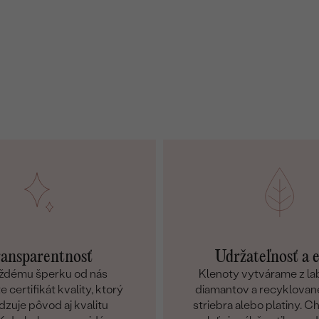
ju v skutočnosti až doma po doručení, bola taká dokonalá,
ako som si predstavovala. Za nás 10/10.
ansparentnosť
Udržateľnosť a 
ždému šperku od nás
Klenoty vytvárame z l
 certifikát kvality, ktorý
diamantov a recyklované
dzuje pôvod aj kvalitu
striebra alebo platiny. 