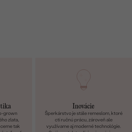
etika
Inovácie
ab-grown
Šperkárstvo je stále remeslom, ktoré
ho zlata,
ctí ručnú prácu, zároveň ale
Chceme tak
využívame aj moderné technológie.