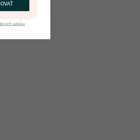
ČOVAŤ
kať zľavu
u nás v bezpečí.
obných údajov