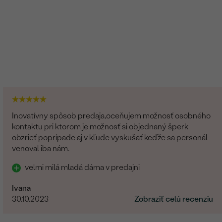
Inovatívny spôsob predaja,oceňujem možnosť osobného
kontaktu pri ktorom je možnosť si objednaný šperk
obzrieť poprípade aj v kľude vyskušať keďže sa personál
venoval iba nám.
velmi milá mladá dáma v predajni
Ivana
30.10.2023
Zobraziť celú recenziu