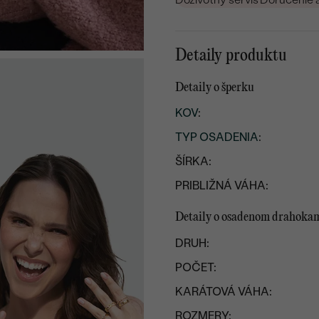
Detaily produktu
Detaily o šperku
KOV
:
TYP OSADENIA
:
ŠÍRKA:
PRIBLIŽNÁ VÁHA:
Detaily o osadenom drahoka
DRUH:
POČET:
KARÁTOVÁ VÁHA:
ROZMERY: