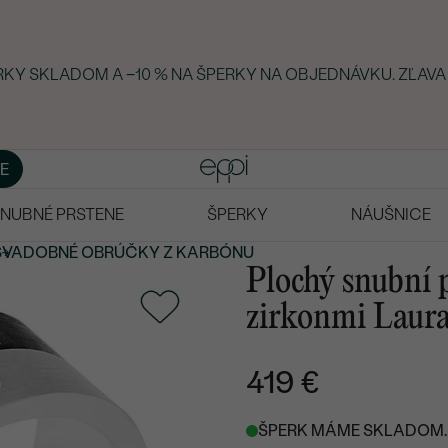
ERKY SKLADOM A −10 % NA ŠPERKY NA OBJEDNÁVKU. ZĽAVA
E
NUBNÉ PRSTENE
ŠPERKY
NÁUŠNICE
SVADOBNÉ OBRÚČKY
Z KARBÓNU
Plochý snubní p
zirkonmi Laura
419 €
ŠPERK MÁME SKLADOM. 