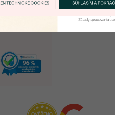
LEN TECHNICKÉ COOKIES
SÚHLASÍM A POKRA
Prihlásiť sa a zís
Vaša e-mailová adresa je 
Zásady spracovania os