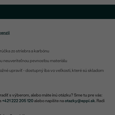
cenzií
účka zo striebra a karbónu
ou neuveriteľnou pevnosťou materiálu
možné upraviť - dostupný iba vo veľkosti, které sú skladom
adiť s výberom, alebo máte inú otázku? Sme tu pre vás:
na
+421 222 205 120
alebo napíšte na
otazky@eppi.sk
. Radi