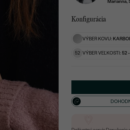
Marianna, 
Konfigurácia
VÝBER KOVU:
KARBON
52
VÝBER VEĽKOSTI:
52 
DOHODN
Doživotný servis
Doručenie 