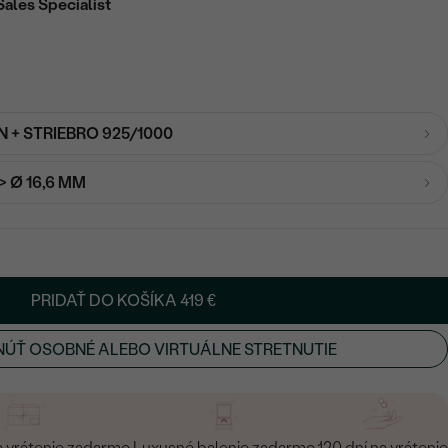
Sales Specialist
 + STRIEBRO 925/1000
-> Ø 16,6 MM
PRIDAŤ DO KOŠÍKA
419 €
ÚŤ OSOBNÉ ALEBO VIRTUÁLNE STRETNUTIE
a vrátenie zadarmo
Luxusné balenie zadarmo
120 dní na vrátenie