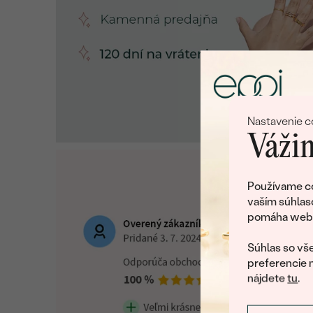
Nastavenie c
Vážim
Používame co
vaším súhlas
pomáha web v
Súhlas so vše
preferencie 
nájdete
tu
.