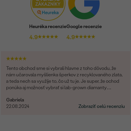
Heuréka recenzie
Google recenzie
4.9
4.9
Tento obchod sme si vybrali hlavne z toho dôvodu, že
nám učarovala myšlienka šperkov z recyklovaného zlata,
a teda nech sa využije to, čo už tu je. Je super, že ochod
ponúka aj možnosť vybrať si lab-grown diamanty
namiesto prírodných. Čo sa týka showroomu v
Gabriela
Bratislave, môžem len odporúčať. Pani Marianna bola
22.08.2024
Zobraziť celú recenziu
vždy veľmi milá, ochotná a trpezlivá pri našej voľbe. Vo
všetkom nám pomohla a hľadala riešenia na naše
požiadavky. Promtne reagovala na všetky naše otázky. Aj
keď bola moja obrúčka zo zákazkovej výroby a videla som