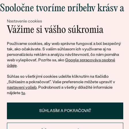
Spoločne tvoríme príbehy krásy a
lásky
Nastavenie cookies
Vážime si vášho súkromia
Pripojte sa k nám!
Používame cookies, aby web správne fungoval a bol bezpečný
tak, ako očakávate. S vaším súhlasom ich využívame aj na
personalizáciu reklám a analýzu návštevnosti, čo nám pomáha
web vylepšovať. Pozrite sa, ako
Google spracováva osobné
údaje
.
Súhlas so všetkými cookies udelíte kliknutím na tlačidlo
„Súhlasím a pokračovať". Vaše preferencie môžete upraviť v
nastavení volieb
. Podrobnosti a všetky dôležité informácie
© 2011 - 2026, Eppi.sk
nájdete
tu
.
SÚHLASÍM A POKRAČOVAŤ