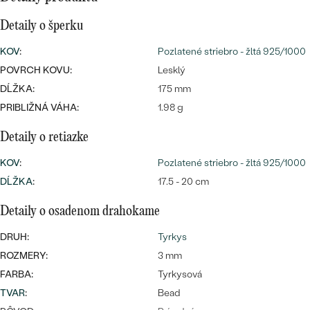
SALT AND PEPPER DIAMANT
LUXUSNÉ
CENOVO DOSTUPNÉ
S DRAHOKAMAMI
Detaily o šperku
DRAHOKAM
KOV
:
Pozlatené striebro - žltá 925/1000
LUXUSNÉ
S LAB GROWN DIAMANTMI
Najpredávanejšie
POVRCH KOVU:
Lesklý
PODĽA MATERIÁLU
DĹŽKA:
175 mm
S PERLAMI
svadobné
ZLATO
PRIBLIŽNÁ VÁHA:
1.98 g
obrúčky
Detaily o retiazke
PODĽA ŠTÝLU
PLATINA
KOV
:
Pozlatené striebro - žltá 925/1000
PERSONALIZOVANÉ
STRIEBRO
DĹŽKA
:
17.5 - 20 cm
SYMBOLICKÉ
PREZRIEŤ
Detaily o osadenom drahokame
MINIMALISTICKÉ
DRUH:
Tyrkys
ROZMERY:
3 mm
PODĽA PRÍLEŽITOSTI
FARBA:
Tyrkysová
TVAR
:
Bead
PODĽA FARBY