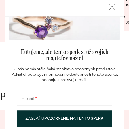
vratim
Krásne balenie extra rýchle doručenie
nádherná kvalitná retiazka výborná cena
Peter
31.03.
Romana
24.07.2025
Zobraziť celú recenziu
Bestsellery
Ľutujeme, ale tento šperk si už svojích
majiteľov našiel
U nás na vás stále čaká množstvo podobných produktov.
OBJAVIŤ
Pokiaľ chcete byť informovaní o dostupnosti tohoto šperku,
nechajte nám svoj e-mail.
Prečo nakupovať v Eppi
E-mail
*
ZASLAŤ UPOZORNENIE NA TENTO ŠPERK