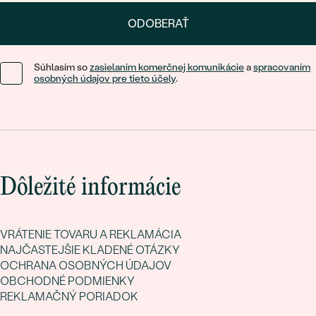
ODOBERAŤ
Súhlasím so
zasielaním komerčnej komunikácie
a
spracovaním
osobných údajov pre tieto účely
.
Dôležité informácie
VRÁTENIE TOVARU A REKLAMÁCIA
NAJČASTEJŠIE KLADENÉ OTÁZKY
OCHRANA OSOBNÝCH ÚDAJOV
OBCHODNÉ PODMIENKY
REKLAMAČNÝ PORIADOK