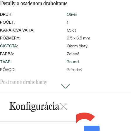
Najpredávanejšie
Detaily o osadenom drahokame
Najpredávanejšie
PODĽA TVARU DRAHOKAMU
náušnice
DRUH:
Olivín
POČET:
1
NA MIERU
prstene
KARÁTOVÁ VÁHA:
1.5 ct
Personalizované
DIAMANTY
ROZMERY:
6.5 x 6.5 mm
PREZRIEŤ
ČISTOTA
:
Okom čistý
prívesky
PREZRIEŤ
FARBA:
Zelená
TVAR
:
Round
PÔVOD:
Prírodný
OBJAVIŤ
Wave kolekcia
Postranné drahokamy
DRUH:
Olivin
POČET:
2
Konfigurácia
TVAR
:
Round
OBJAVIŤ
FARBA:
Zelená
PÔVOD:
Prírodný