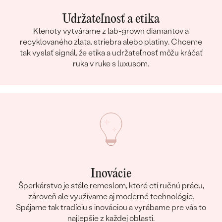
Udržateľnosť a etika
Klenoty vytvárame z lab-grown diamantov a
recyklovaného zlata, striebra alebo platiny. Chceme
tak vyslať signál, že etika a udržateľnosť môžu kráčať
ruka v ruke s luxusom.
Inovácie
Šperkárstvo je stále remeslom, ktoré ctí ručnú prácu,
zároveň ale využívame aj moderné technológie.
Spájame tak tradíciu s inováciou a vyrábame pre vás to
najlepšie z každej oblasti.