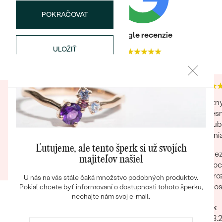
Postranné drahokamy
POKRAČOVAT
DRUH:
Kubický zirkón
Heuréka recenzie
Google recenzie
FARBA:
Biela
ULOŽIŤ
4.9
4.9
Bestsellery
Nakupoval som druhý krát a som spokojný.
Kvalitn
Robia to na úrovni. Certifikát, krabička,
Uspesn
handrička, poďakovanie... Sú to maličkosti ale
zasnubn
OBJAVIŤ
pôsobí na mna ako zákazníka príjemne.
cisteni
Odpor
Ľutujeme, ale tento šperk si už svojích
Bez
Ivan
majiteľov našiel
voc
17.11.2023
zro
U nás na vás stále čaká množstvo podobných produktov.
dos
Pokiaľ chcete byť informovaní o dostupnosti tohoto šperku,
nechajte nám svoj e-mail.
Rych
Patrik
lud
08.03.