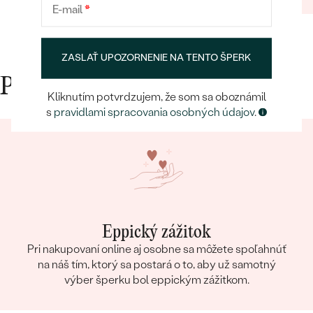
E-mail
*
ZASLAŤ UPOZORNENIE NA TENTO ŠPERK
Prečo nakupovať v Eppi
Kliknutím potvrdzujem, že som sa oboznámil
s
pravidlami spracovania osobných údajov
.
Eppický zážitok
Pri nakupovaní online aj osobne sa môžete spoľahnúť
na náš tím, ktorý sa postará o to, aby už samotný
výber šperku bol eppickým zážitkom.