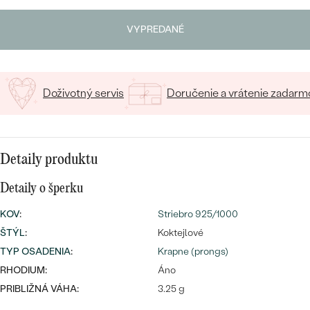
SALT AND PEPPER DIAMANT
LUXUSNÉ
Napíšte iniciály/text
CENOVO DOSTUPNÉ
S DRAHOKAMAMI
VYPREDANÉ
DRAHOKAM
15
/ 15 ZNAKOV
LUXUSNÉ
S LAB GROWN DIAMANTMI
Najpredávanejšie
PODĽA MATERIÁLU
S PERLAMI
Doživotný servis
Doručenie a vrátenie zadarm
svadobné
ZLATO
obrúčky
PODĽA ŠTÝLU
PLATINA
Detaily produktu
PERSONALIZOVANÉ
STRIEBRO
Detaily o šperku
SYMBOLICKÉ
PREZRIEŤ
KOV
:
Striebro 925/1000
MINIMALISTICKÉ
ŠTÝL
:
Koktejlové
TYP OSADENIA
:
Krapne (prongs)
PODĽA PRÍLEŽITOSTI
RHODIUM:
Áno
PRIBLIŽNÁ VÁHA:
3.25 g
PODĽA FARBY