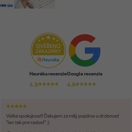
Heuréka recenzie
Google recenzie
4.9
4.9
Veľká spokojnosť! Ďakujem za milý pozdrav a drobnosť
"len tak pre radosť" ;)