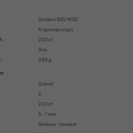
Striebro 925/1000
Krapne (prongs)
A:
2.03 ct
Áno
:
0.83 g
me
Granát
2
2.03 ct
5 - 7 mm
Slivkovo - červená