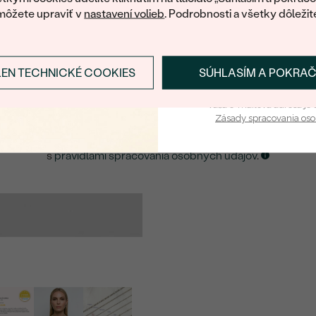
môžete upraviť v
nastavení volieb
. Podrobnosti a všetky dôležit
E-mail
*
LEN TECHNICKÉ COOKIES
SÚHLASÍM A POKRA
Prihlásiť sa a zís
ZASLAŤ UPOZORNENIE NA TENTO
ŠPERK
Vaša e-mailová adresa je 
Zásady spracovania os
Kliknutím potvrdzujem, že som sa oboznámil
s
pravidlami spracovania osobných údajov
.