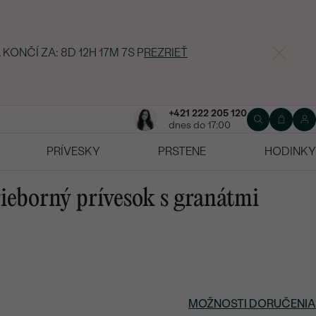
 KONČÍ ZA:
8D 12H 17M 6S
P
REZRIEŤ
+421 222 205 120
dnes do 17:00
PRÍVESKY
PRSTENE
HODINKY
ieborný prívesok s granátmi
MOŽNOSTI DORUČENIA