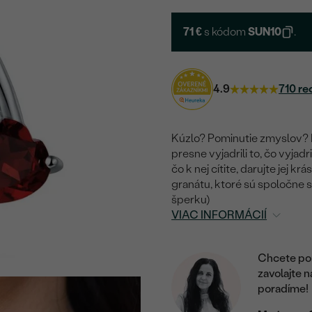
71 €
s kódom
SUN10
.
4.9
710 re
Kúzlo? Pominutie zmyslov? K
presne vyjadrili to, čo vyjad
čo k nej cítite, darujte jej 
granátu, ktoré sú spoločne si
šperku)
VIAC INFORMÁCIÍ
Chcete por
zavolajte 
poradíme!