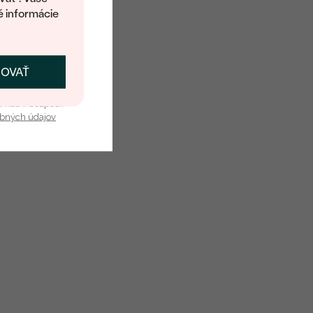
é informácie
ČOVAŤ
kať zľavu
u nás v bezpečí.
obných údajov