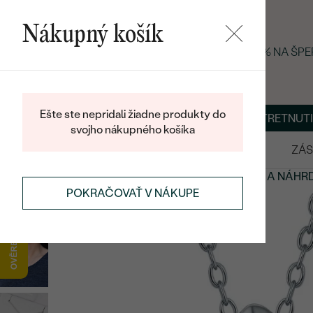
Nákupný košík
LETNÝ BLACK FRIDAY: −25 % NA ŠP
Ešte ste nepridali žiadne produkty do
O NÁS
BLOG
ŠPERKY NA MIERU
DOHODNÚŤ STRETNUTI
svojho nákupného košíka
VÝPREDAJ
SVADOBNÉ OBRÚČKY
ZÁS
PRÍVESKY A NÁHRDELNÍKY
STRIEBORNÉ PRÍVESKY A NÁHR
POKRAČOVAŤ V NÁKUPE