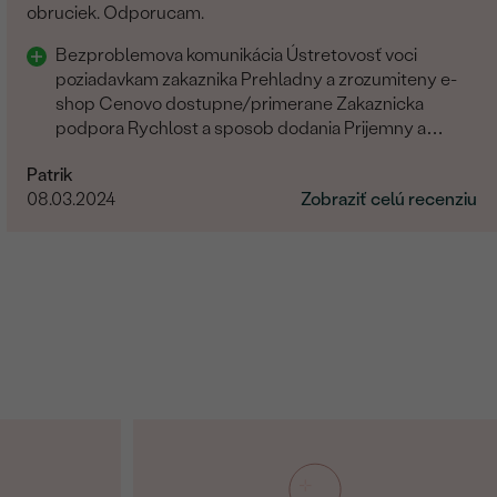
obruciek. Odporucam.
Bezproblemova komunikácia Ústretovosť voci
poziadavkam zakaznika Prehladny a zrozumiteny e-
shop Cenovo dostupne/primerane Zakaznicka
podpora Rychlost a sposob dodania Prijemny a
ludsky pristup zamestnancov
Patrik
08.03.2024
Zobraziť celú recenziu