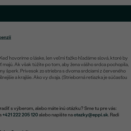
cenzií
eď hovoríme o láske, len veľmi ťažko hľadáme slová, ktoré by
riť majú. Ak však túžite po tom, aby žena vášho srdca pochopila,
krásny šperk. Prívesok zo striebra s dvoma srdciami z červeného
lnejšie a krajšie. Ako vy dvaja. (Strieborná retiazka je súčasťou
adiť s výberom, alebo máte inú otázku? Sme tu pre vás:
na
+421 222 205 120
alebo napíšte na
otazky@eppi.sk
. Radi