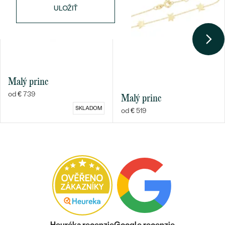
ULOŽIŤ
Bestsellery
Malý princ
od € 739
Malý princ
SKLADOM
od € 519
OBJAVIŤ
Heuréka recenzie
Google recenzie