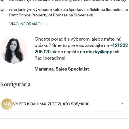
STATEMENT
ZAČAŤ S DIAMANTOM
RUČNE RYTÉ
DETSKÉ
MEDAILÓNY
DETSKÉ ŠPERKY
sme jediným výrobcom kolekcie šperkov s oficiálnou licenciou Le
PEČATNÉ
ZAČAŤ S LABGROWN DIAMANTOM
S VÝPLŇOU
Petit Prince Property of Pomase na Slovensku
PIERCING
RETIAZKY
BROŠNE
VIAC INFORMÁCIÍ
PERSONALIZOVANÉ
ZAČAŤ S FAREBNÝM DIAMANTOM
SVADOBNÉ SETY
V TVARE SRDCA
DOPLNKY
PODĽA DRAHOKAMU
Chcete poradiť s výberom, alebo máte inú
otázku? Sme tu pre vás: zavolajte na
+421 222
PODĽA DRAHOKAMU
PODĽA DRAHOKAMU
S DIAMANTMI
PODĽA CENY
SO ZVIERATAMI
205 120
alebo napíšte na
otazky@eppi.sk
.
PODĽA MATERIÁLU
Radi poradíme!
S DIAMANTMI
DIAMANT
CENOVO DOSTUPNÉ
S DRAHOKAMAMI
ZLATÉ
Marianna, Sales Specialist
PODĽA DRAHOKAMU
S DRAHOKAMAMI
LAB GROWN DIAMANT
LUXUSNÉ
S PERLAMI
S DIAMANTMI
STRIEBORNÉ
Konfigurácia
S PERLAMI
MOISSANIT
S DRAHOKAMAMI
PLATINOVÉ
PODĽA CENY
FAREBNÝ DIAMANT
14K
VÝBER KOVU:
14K ŽLTÉ ZLATO 585/1000
PODĽA CENY
CENOVO DOSTUPNÉ
S PERLAMI
PODĽA DRAHOKAMU
ČIERNY DIAMANT
CENOVO DOSTUPNÉ
LUXUSNÉ
S DIAMANTMI
PODĽA CENY