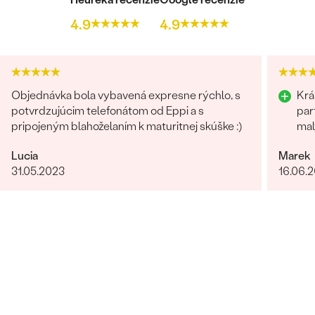
4.9
4.9
Objednávka bola vybavená expresne rýchlo, s
Krá
potvrdzujúcim telefonátom od Eppi a s
par
pripojeným blahoželaním k maturitnej skúške :)
mal
Lucia
Marek
31.05.2023
16.06.