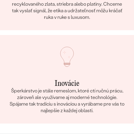
recyklovaného zlata, striebra alebo platiny. Chceme
tak vyslať signál, že etika a udržateľnosť môžu kráčať
ruka v ruke s luxusom.
Inovácie
Šperkárstvo je stále remeslom, ktoré ctí ručnú prácu,
zároveň ale využívame aj moderné technológie.
Spájame tak tradíciu s inováciou a vyrábame pre vás to
najlepšie z každej oblasti.