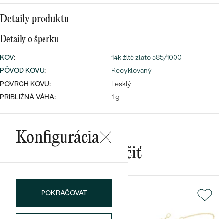
Najpredávanejšie
Najpredávanejšie
PODĽA TVARU DRAHOKAMU
Detaily produktu
náušnice
NA MIERU
Detaily o šperku
prstene
Personalizované
KOV
:
14k žlté zlato 585/1000
DIAMANTY
PÔVOD KOVU
:
Recyklovaný
PREZRIEŤ
prívesky
POVRCH KOVU:
Lesklý
PREZRIEŤ
PRIBLIŽNÁ VÁHA:
1 g
OBJAVIŤ
Wave kolekcia
Konfigurácia
Mohlo by sa vám páčiť
OBJAVIŤ
POKRAČOVAT