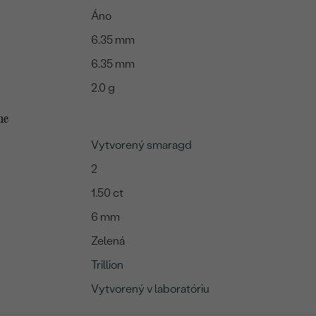
Áno
6.35 mm
6.35 mm
2.0 g
me
Vytvorený smaragd
2
1.50 ct
6 mm
Zelená
Trillion
Vytvorený v laboratóriu