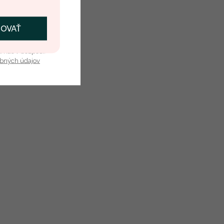
ČOVAŤ
kať zľavu
u nás v bezpečí.
obných údajov