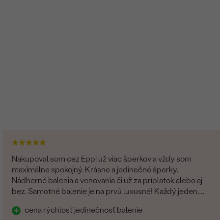
Nakupoval som cez Eppi už viac šperkov a vždy som
maximálne spokojný. Krásne a jedinečné šperky.
Nádherné balenia a venovania či už za príplatok alebo aj
bez. Samotné balenie je na prvú luxusné! Každý jeden
detajl dotiahnutý do dokonalosti. Určite odporúčam
cena rýchlosť jedinečnosť balenie