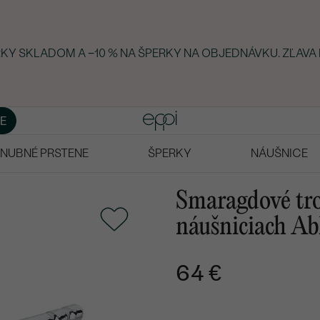
RKY SKLADOM A −10 % NA ŠPERKY NA OBJEDNÁVKU. ZĽAVA 
E
NUBNÉ PRSTENE
ŠPERKY
NÁUŠNICE
Smaragdové tro
náušniciach A
64 €