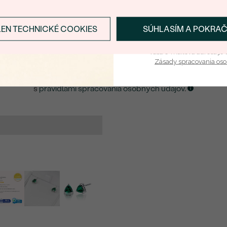
E-mail
*
LEN TECHNICKÉ COOKIES
SÚHLASÍM A POKRA
Prihlásiť sa a zís
ZASLAŤ UPOZORNENIE NA TENTO
ŠPERK
Vaša e-mailová adresa je 
Zásady spracovania os
Kliknutím potvrdzujem, že som sa oboznámil
s
pravidlami spracovania osobných údajov
.