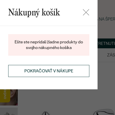
Nákupný košík
LETNÝ BLACK FRIDAY: −25 % NA ŠPE
Ešte ste nepridali žiadne produkty do
O NÁS
BLOG
ŠPERKY NA MIERU
DOHODNÚŤ STRETNUTI
svojho nákupného košíka
VÝPREDAJ
SVADOBNÉ OBRÚČKY
ZÁS
NÁUŠNICE
STRIEBORNÉ NÁUŠNICE
POKRAČOVAŤ V NÁKUPE