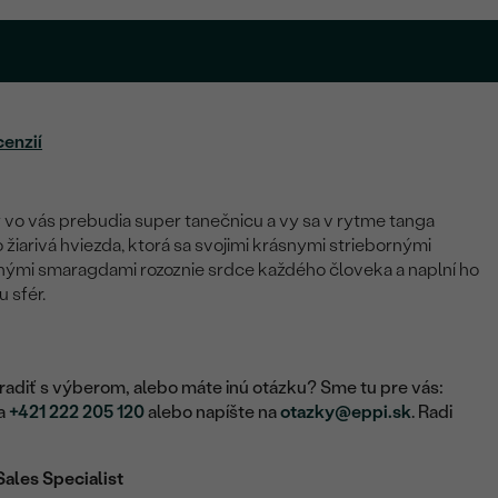
cenzií
y vo vás prebudia super tanečnicu a vy sa v rytme tanga
žiarivá hviezda, ktorá sa svojimi krásnymi striebornými
nými smaragdami rozoznie srdce každého človeka a naplní ho
 sfér.
adiť s výberom, alebo máte inú otázku? Sme tu pre vás:
na
+421 222 205 120
alebo napíšte na
otazky@eppi.sk
. Radi
Sales Specialist