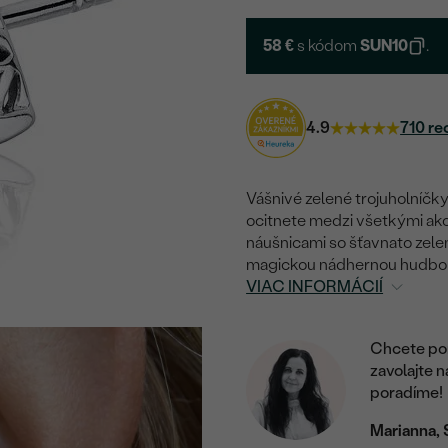
58 €
s kódom
SUN10
.
4.9
710 re
Vášnivé zelené trojuholníčk
ocitnete medzi všetkými ako 
náušnicami so šťavnato zele
magickou nádhernou hudbou
VIAC INFORMÁCIÍ
Chcete por
zavolajte 
poradíme!
Marianna, 