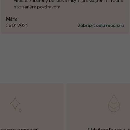
vkusne zabalený balíček s milým prekvapením i ručne
napísaným pozdravom
Mária
25.01.2024
Zobraziť celú recenziu