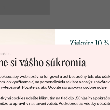
Získajte 10 %
svoj prvý 
ookies
e si vášho súkromia
Pridajte sa k nám a 
poctivo vyrábaných 
okies, aby web správne fungoval a bol bezpečný tak, ako očak
Ako darček na priv
om ich využívame aj na personalizáciu reklám a analýzu návštev
tujeme, ale tento šperk si už svojích majiteľov naš
obratom pošleme zľ
ylepšovať. Pozrite sa, ako
Google spracováva osobné údaje
.
váš prvý ná
ká množstvo podobných produktov. Pokiaľ chcete byť informovan
tkými cookies udelíte kliknutím na tlačidlo „Súhlasím a pokračo
šperku, nechajte nám svoj e-mail.
môžete upraviť v
nastavení volieb
. Podrobnosti a všetky dôležit