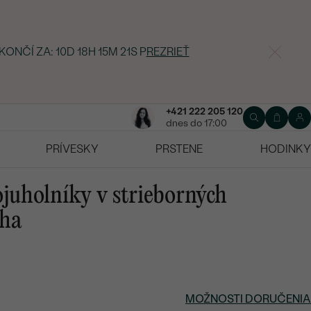
KONČÍ ZA:
10D 18H 15M 20S
P
REZRIEŤ
+421 222 205 120
dnes do 17:00
PRÍVESKY
PRSTENE
HODINKY
juholníky v strieborných
bha
MOŽNOSTI DORUČENIA