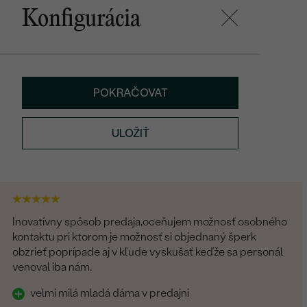
Konfigurácia
POKRAČOVAT
ULOŽIŤ
Inovatívny spôsob predaja,oceňujem možnosť osobného
kontaktu pri ktorom je možnosť si objednaný šperk
obzrieť poprípade aj v kľude vyskušať keďže sa personál
venoval iba nám.
velmi milá mladá dáma v predajni