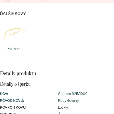
Najpredávanejšie
Najpredávanejšie
PODĽA TVARU DRAHOKAMU
náušnice
ĎALŠIE KOVY
NA MIERU
prstene
Personalizované
DIAMANTY
PREZRIEŤ
prívesky
PREZRIEŤ
ŽLTÉ ZLATO
OBJAVIŤ
Wave kolekcia
Detaily produktu
Detaily o šperku
KOV
:
Striebro 925/1000
OBJAVIŤ
PÔVOD KOVU
:
Recyklovaný
POVRCH KOVU:
Lesklý