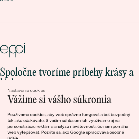
Spoločne tvoríme príbehy krásy a
lásky
Nastavenie cookies
Vážime si vášho súkromia
Pripojte sa k nám!
Používame cookies, aby web správne fungoval a bol bezpečný
tak, ako očakávate. S vaším súhlasom ich využívame aj na
personalizáciu reklám a analýzu návštevnosti, čo nám pomáha
web vylepšovať. Pozrite sa, ako
Google spracováva osobné
údaje
.