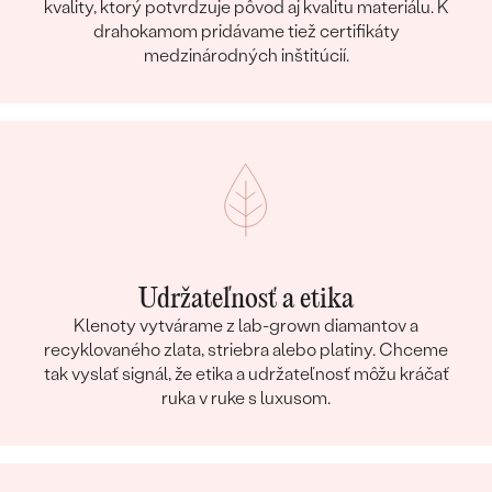
kvality, ktorý potvrdzuje pôvod aj kvalitu materiálu. K
drahokamom pridávame tiež certifikáty
medzinárodných inštitúcií.
Udržateľnosť a etika
Klenoty vytvárame z lab-grown diamantov a
recyklovaného zlata, striebra alebo platiny. Chceme
tak vyslať signál, že etika a udržateľnosť môžu kráčať
ruka v ruke s luxusom.