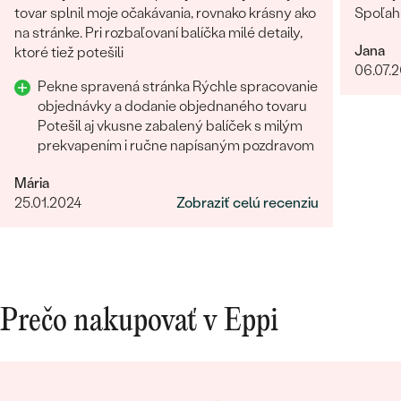
tovar splnil moje očakávania, rovnako krásny ako
Spoľah
na stránke. Pri rozbaľovaní balíčka milé detaily,
Jana
ktoré tiež potešili
06.07.
Pekne spravená stránka Rýchle spracovanie
objednávky a dodanie objednaného tovaru
Potešil aj vkusne zabalený balíček s milým
prekvapením i ručne napísaným pozdravom
Mária
25.01.2024
Zobraziť celú recenziu
Prečo nakupovať v Eppi