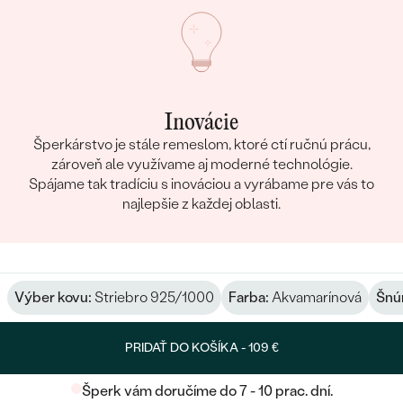
Inovácie
Šperkárstvo je stále remeslom, ktoré ctí ručnú prácu,
zároveň ale využívame aj moderné technológie.
Spájame tak tradíciu s inováciou a vyrábame pre vás to
najlepšie z každej oblasti.
Výber kovu:
Striebro 925/1000
Farba:
Akvamarínová
Šnú
PRIDAŤ DO KOŠÍKA -
109 €
Šperk vám doručíme do 7 - 10 prac. dní.