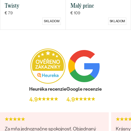
Twisty
Malý princ
€ 79
€ 109
SKLADOM
SKLADOM
Heuréka recenzie
Google recenzie
4.9
4.9
Za mňa jednoznačne spokojnosť. Objednaný
Krásny 