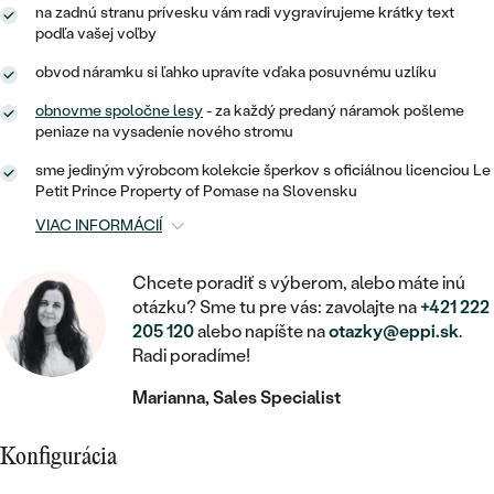
STATEMENT
ZAČAŤ S DIAMANTOM
RUČNE RYTÉ
DETSKÉ
na zadnú stranu prívesku vám radi vygravírujeme krátky text
MEDAILÓNY
DETSKÉ ŠPERKY
podľa vašej voľby
PEČATNÉ
ZAČAŤ S LABGROWN DIAMANTOM
S VÝPLŇOU
PIERCING
obvod náramku si ľahko upravíte vďaka posuvnému uzlíku
RETIAZKY
BROŠNE
PERSONALIZOVANÉ
ZAČAŤ S FAREBNÝM DIAMANTOM
SVADOBNÉ SETY
obnovme spoločne lesy
- za každý predaný náramok pošleme
peniaze na vysadenie nového stromu
V TVARE SRDCA
DOPLNKY
PODĽA DRAHOKAMU
sme jediným výrobcom kolekcie šperkov s oficiálnou licenciou Le
PODĽA DRAHOKAMU
PODĽA DRAHOKAMU
S DIAMANTMI
PODĽA CENY
SO ZVIERATAMI
Petit Prince Property of Pomase na Slovensku
PODĽA MATERIÁLU
S DIAMANTMI
VIAC INFORMÁCIÍ
DIAMANT
CENOVO DOSTUPNÉ
S DRAHOKAMAMI
ZLATÉ
PODĽA DRAHOKAMU
S DRAHOKAMAMI
LAB GROWN DIAMANT
LUXUSNÉ
Chcete poradiť s výberom, alebo máte inú
S PERLAMI
otázku? Sme tu pre vás: zavolajte na
+421 222
S DIAMANTMI
STRIEBORNÉ
S PERLAMI
205 120
alebo napíšte na
otazky@eppi.sk
.
MOISSANIT
Radi poradíme!
S DRAHOKAMAMI
PLATINOVÉ
PODĽA CENY
FAREBNÝ DIAMANT
Marianna, Sales Specialist
PODĽA CENY
CENOVO DOSTUPNÉ
S PERLAMI
PODĽA DRAHOKAMU
ČIERNY DIAMANT
CENOVO DOSTUPNÉ
Konfigurácia
LUXUSNÉ
S DIAMANTMI
PODĽA CENY