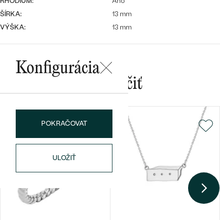
RHODIUM:
Áno
ŠÍRKA:
13 mm
VÝŠKA:
13 mm
Konfigurácia
Bestsellery
Mohlo by sa vám páčiť
POKRAČOVAT
OBJAVIŤ
ULOŽIŤ