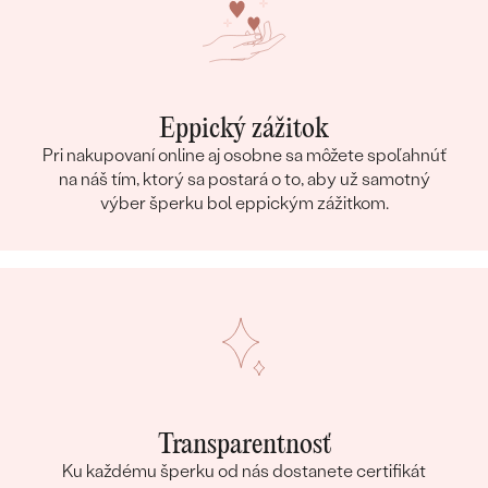
Eppický zážitok
Pri nakupovaní online aj osobne sa môžete spoľahnúť
na náš tím, ktorý sa postará o to, aby už samotný
výber šperku bol eppickým zážitkom.
Transparentnosť
Ku každému šperku od nás dostanete certifikát