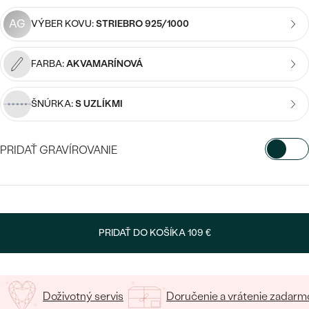
SALT AND PEPPER DIAMANT
LUXUSNÉ
AG
CENOVO DOSTUPNÉ
VÝBER KOVU:
STRIEBRO 925/1000
S DRAHOKAMAMI
DRAHOKAM
LUXUSNÉ
S LAB GROWN DIAMANTMI
Najpredávanejšie
FARBA:
AKVAMARÍNOVÁ
PODĽA MATERIÁLU
S PERLAMI
svadobné
ŠNÚRKA:
S UZLÍKMI
ZLATO
obrúčky
PODĽA ŠTÝLU
PLATINA
PRIDAŤ GRAVÍROVANIE
PERSONALIZOVANÉ
STRIEBRO
VYBERTE FONT
SYMBOLICKÉ
PREZRIEŤ
Napíšte iniciály/text
MINIMALISTICKÉ
PRIDAŤ DO KOŠÍKA
109 €
15
/ 15 ZNAKOV
PODĽA PRÍLEŽITOSTI
Doživotný servis
Doručenie a vrátenie zadarm
PODĽA FARBY