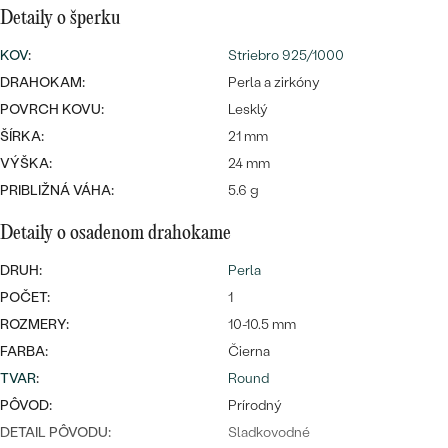
SALT AND PEPPER DIAMANT
LUXUSNÉ
Detaily o šperku
CENOVO DOSTUPNÉ
S DRAHOKAMAMI
DRAHOKAM
KOV
:
Striebro 925/1000
DRAHOKAM:
LUXUSNÉ
Perla a zirkóny
S LAB GROWN DIAMANTMI
Najpredávanejšie
POVRCH KOVU:
Lesklý
PODĽA MATERIÁLU
S PERLAMI
ŠÍRKA:
21 mm
svadobné
ZLATO
VÝŠKA:
24 mm
PRIBLIŽNÁ VÁHA:
5.6 g
obrúčky
PODĽA ŠTÝLU
PLATINA
Detaily o osadenom drahokame
PERSONALIZOVANÉ
STRIEBRO
DRUH:
Perla
SYMBOLICKÉ
POČET:
1
PREZRIEŤ
ROZMERY:
10-10.5 mm
MINIMALISTICKÉ
FARBA:
Čierna
TVAR
:
Round
PODĽA PRÍLEŽITOSTI
PÔVOD:
Prírodný
PODĽA FARBY
DETAIL PÔVODU:
Sladkovodné