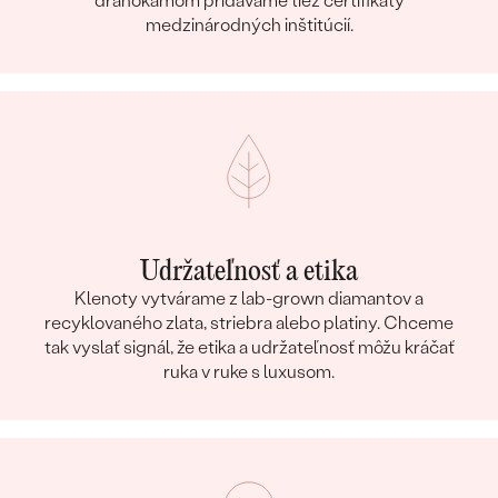
drahokamom pridávame tiež certifikáty
medzinárodných inštitúcií.
Udržateľnosť a etika
Klenoty vytvárame z lab-grown diamantov a
recyklovaného zlata, striebra alebo platiny. Chceme
tak vyslať signál, že etika a udržateľnosť môžu kráčať
ruka v ruke s luxusom.