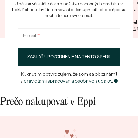
následne našla niečo pre seba, čo mi prišlo
takíto 
U nás na vás stále čaká množstvo podobných produktov.
velmi originálne (prívesok Ceskoslovensko) a
manželk
Pokiaľ chcete byť informovaní o dostupnosti tohoto šperku,
nechajte nám svoj e-mail.
milý jemný náhrdelník Malý princ (hviezdičky),
radi zn
Zuzana
Marcel
komunikácia a doručenie tovaru na 1 s ⭐️.
12.07.2023
Zobraziť celú recenziu
15.09.
Obchod a tovar odporúčam, kto hladá šperk,
E-mail
*
urcite si nájde to svoje.
ZASLAŤ UPOZORNENIE NA TENTO ŠPERK
Kliknutím potvrdzujem, že som sa oboznámil
s
pravidlami spracovania osobných údajov
.
Prečo nakupovať v Eppi