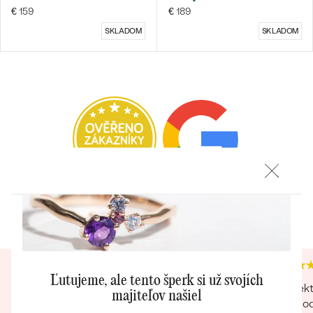
€ 159
€ 189
SKLADOM
SKLADOM
Bestsellery
OBJAVIŤ
Heuréka recenzie
Google recenzie
4.9
4.9
Ľutujeme, ale tento šperk si už svojích
Perfektné. Z obchodu si pár šperkov objednala
Perfekt
majiteľov našiel
moja sestra, všetky sa mi páčili, v ponuke som si
obchodu