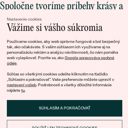
Spoločne tvoríme príbehy krásy a
lásky
Nastavenie cookies
Vážime si vášho súkromia
Pripojte sa k nám!
Používame cookies, aby web správne fungoval a bol bezpečný
tak, ako očakávate. S vaším súhlasom ich využívame aj na
personalizáciu reklám a analýzu návštevnosti, čo nám pomáha
web vylepšovať. Pozrite sa, ako
Google spracováva osobné
údaje
.
Súhlas so všetkými cookies udelíte kliknutím na tlačidlo
„Súhlasím a pokračovať". Vaše preferencie môžete upraviť v
nastavení volieb
. Podrobnosti a všetky dôležité informácie
© 2011 - 2026, Eppi.sk
nájdete
tu
.
SÚHLASÍM A POKRAČOVAŤ