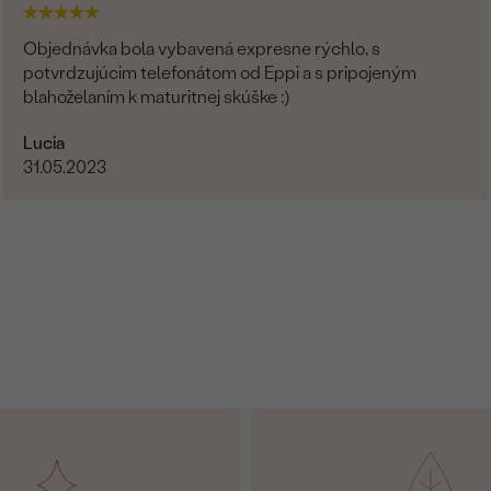
Objednávka bola vybavená expresne rýchlo, s
potvrdzujúcim telefonátom od Eppi a s pripojeným
blahoželaním k maturitnej skúške :)
Lucia
31.05.2023