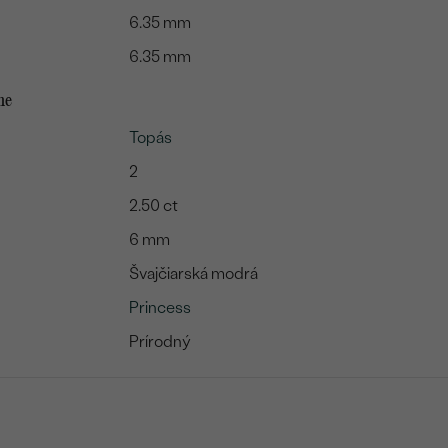
6.35 mm
6.35 mm
me
Topás
2
2.50 ct
6 mm
Švajčiarská modrá
Princess
Prírodný