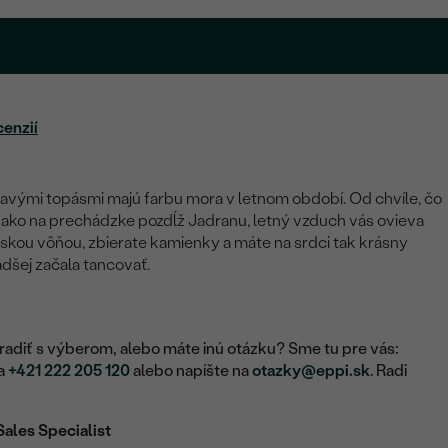
cenzií
etavými topásmi majú farbu mora v letnom období. Od chvíle, čo
tite ako na prechádzke pozdĺž Jadranu, letný vzduch vás ovieva
kou vôňou, zbierate kamienky a máte na srdci tak krásny
adšej začala tancovať.
adiť s výberom, alebo máte inú otázku? Sme tu pre vás:
na
+421 222 205 120
alebo napíšte na
otazky@eppi.sk
. Radi
Sales Specialist