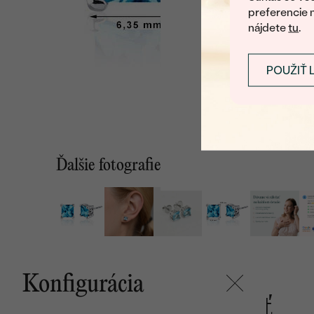
preferencie 
nájdete
tu
.
POUŽIŤ 
Ďalšie fotografie
Konfigurácia
Mohlo by sa vám páčiť