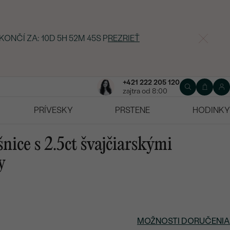
 KONČÍ ZA:
10D 5H 52M 44S
P
REZRIEŤ
+421 222 205 120
zajtra od 8:00
PRÍVESKY
PRSTENE
HODINKY
nice s 2.5ct švajčiarskými
y
MOŽNOSTI DORUČENIA