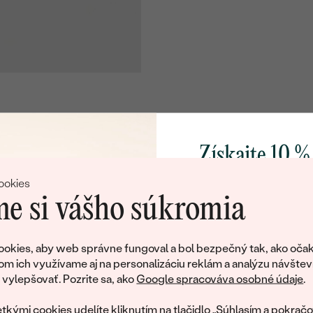
Získajte 10 %
svoj prvý 
ookies
e si vášho súkromia
Pridajte sa k nám a 
poctivo vyrábaných 
okies, aby web správne fungoval a bol bezpečný tak, ako očak
Ako darček na priv
om ich využívame aj na personalizáciu reklám a analýzu návštev
tujeme, ale tento šperk si už svojích majiteľov naš
obratom pošleme zľ
ylepšovať. Pozrite sa, ako
Google spracováva osobné údaje
.
váš prvý ná
ká množstvo podobných produktov. Pokiaľ chcete byť informovan
tkými cookies udelíte kliknutím na tlačidlo „Súhlasím a pokračo
šperku, nechajte nám svoj e-mail.