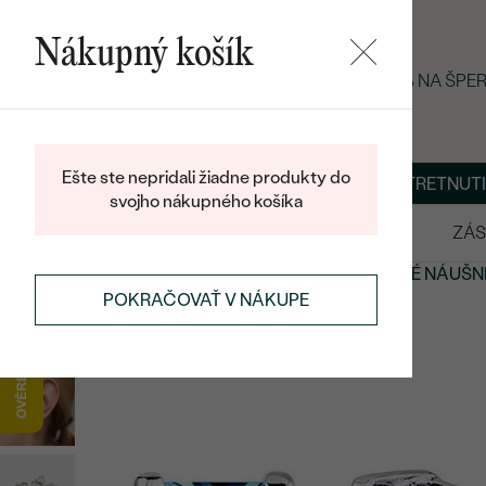
Nákupný košík
LETNÝ BLACK FRIDAY: −25 % NA ŠP
Ešte ste nepridali žiadne produkty do
O NÁS
BLOG
ŠPERKY NA MIERU
DOHODNÚŤ STRETNUTI
svojho nákupného košíka
VÝPREDAJ
SVADOBNÉ OBRÚČKY
ZÁS
NÁUŠNICE
NÁUŠNICE S DRAHOKAMAMI
TOPÁSOVÉ NÁUŠN
POKRAČOVAŤ V NÁKUPE