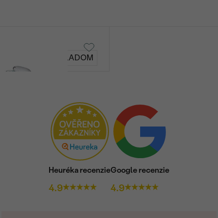
SKLADOM
Heuréka recenzie
Google recenzie
4.9
4.9