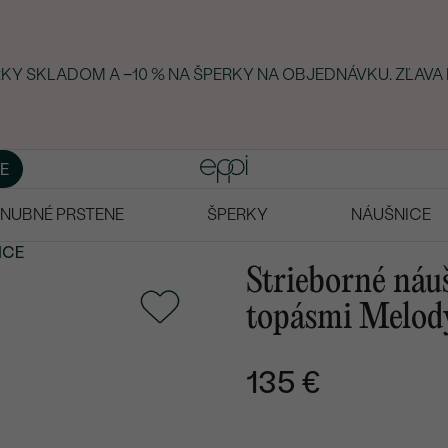
ERKY SKLADOM A −10 % NA ŠPERKY NA OBJEDNÁVKU. ZĽAVA
E
NUBNÉ PRSTENE
ŠPERKY
NÁUŠNICE
ICE
Strieborné náuš
topásmi Melod
135 €