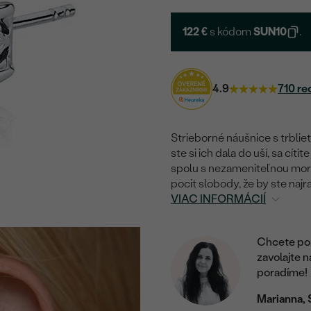
122 €
s kódom
SUN10
.
4.9
710 re
Strieborné náušnice s trbli
ste si ich dala do uší, sa cí
spolu s nezameniteľnou mors
pocit slobody, že by ste najr
VIAC INFORMÁCIÍ
Chcete por
zavolajte 
poradíme!
Marianna, 