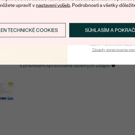
môžete upraviť v
nastavení volieb
. Podrobnosti a všetky dôležit
E-mail
*
LEN TECHNICKÉ COOKIES
SÚHLASÍM A POKRA
Prihlásiť sa a zís
ZASLAŤ UPOZORNENIE NA TENTO
ŠPERK
Vaša e-mailová adresa je 
Zásady spracovania os
Kliknutím potvrdzujem, že som sa oboznámil
s
pravidlami spracovania osobných údajov
.