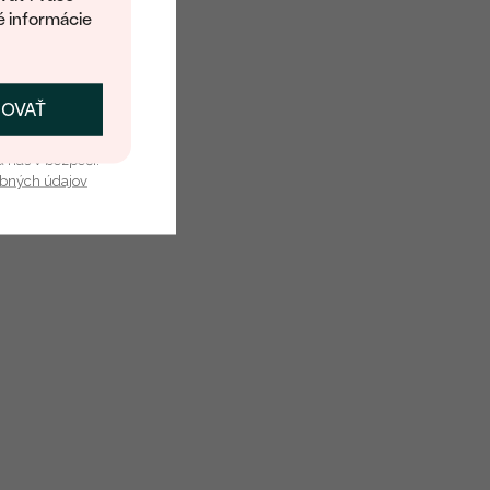
é informácie
ČOVAŤ
kať zľavu
u nás v bezpečí.
obných údajov