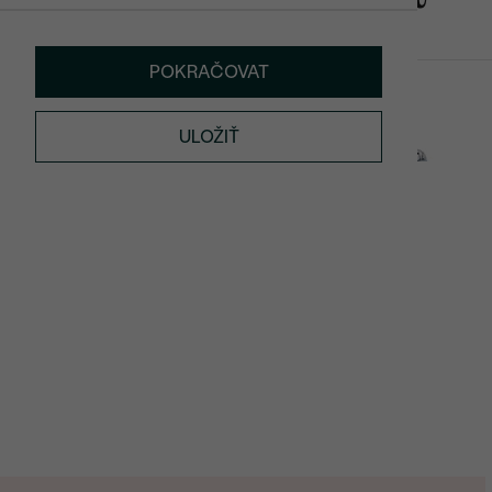
POKRAČOVAT
VÝPREDAJ
Misha
Paget
SKLADOM
ULOŽIŤ
€ 99
€ 60
€ 479