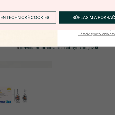
E-mail
*
LEN TECHNICKÉ COOKIES
SÚHLASÍM A POKRA
Prihlásiť sa a zís
ZASLAŤ UPOZORNENIE NA TENTO
ŠPERK
Vaša e-mailová adresa je 
Zásady spracovania os
Kliknutím potvrdzujem, že som sa oboznámil
s
pravidlami spracovania osobných údajov
.