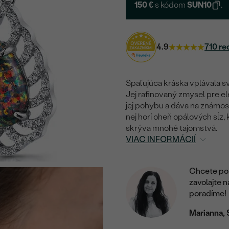
150 €
s kódom
SUN10
.
4.9
710 re
Spaľujúca kráska vplávala s
Jej rafinovaný zmysel pre 
jej pohybu a dáva na známosť
nej horí oheň opálových sĺz, 
skrýva mnohé tajomstvá.
VIAC INFORMÁCIÍ
Chcete por
zavolajte 
poradíme!
Marianna, 