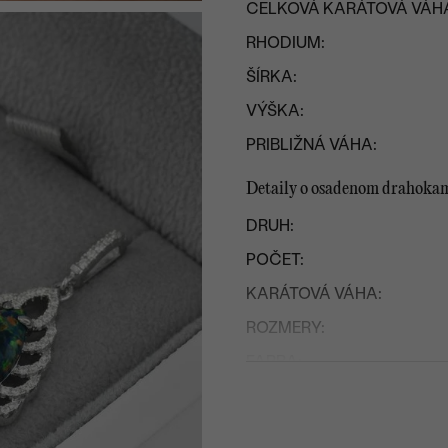
CELKOVÁ KARÁTOVÁ VÁH
RHODIUM:
ŠÍRKA:
VÝŠKA:
PRIBLIŽNÁ VÁHA:
Detaily o osadenom drahoka
DRUH:
POČET:
KARÁTOVÁ VÁHA:
ROZMERY:
FARBA:
TVAR
:
PÔVOD: