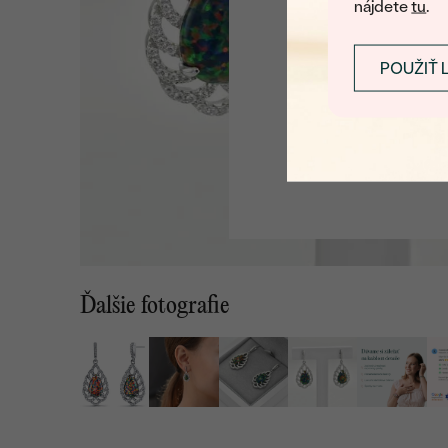
nájdete
tu
.
POUŽIŤ 
Ďalšie fotografie