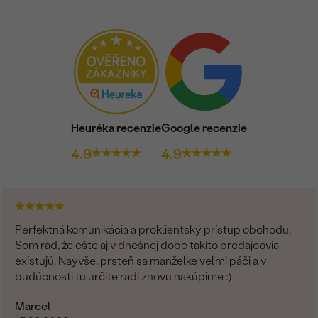
Heuréka recenzie
Google recenzie
4.9
4.9
Perfektná komunikácia a proklientský prístup obchodu.
Som rád, že ešte aj v dnešnej dobe takíto predajcovia
existujú. Nayvše, prsteň sa manželke veľmi páči a v
budúcnosti tu určite radi znovu nakúpime :)
Marcel