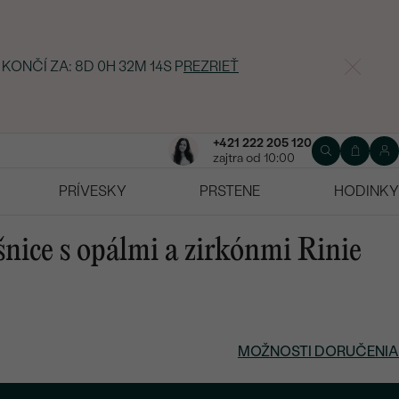
 KONČÍ ZA:
8D 0H 32M 13S
P
REZRIEŤ
+421 222 205 120
zajtra od 10:00
PRÍVESKY
PRSTENE
HODINKY
šnice s opálmi a zirkónmi Rinie
MOŽNOSTI DORUČENIA