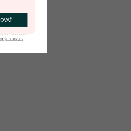
ČOVAŤ
kať zľavu
u nás v bezpečí.
obných údajov