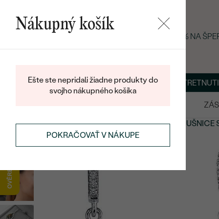
Nákupný košík
LETNÝ BLACK FRIDAY: −25 % NA ŠP
Ešte ste nepridali žiadne produkty do
O NÁS
BLOG
ŠPERKY NA MIERU
DOHODNÚŤ STRETNUTI
svojho nákupného košíka
VÝPREDAJ
SVADOBNÉ OBRÚČKY
ZÁS
NÁUŠNICE
STRIEBORNÉ NÁUŠNICE
STRIEBORNÉ NÁUŠNICE 
POKRAČOVAŤ V NÁKUPE