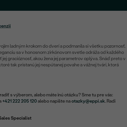
cenzií
vojím ladným krokom do dverí a podmanila si všetku pozornosť.
eleganciu sa v honosnom zirkónovom svetle odráža od každého
 jej gracióznosť, akou žena jej parametrov oplýva. Snáď preto v
ktoré tak pristanú jej nespútanej povahe a vážnej tvári, ktorá
adiť s výberom, alebo máte inú otázku? Sme tu pre vás:
na
+421 222 205 120
alebo napíšte na
otazky@eppi.sk
. Radi
Sales Specialist