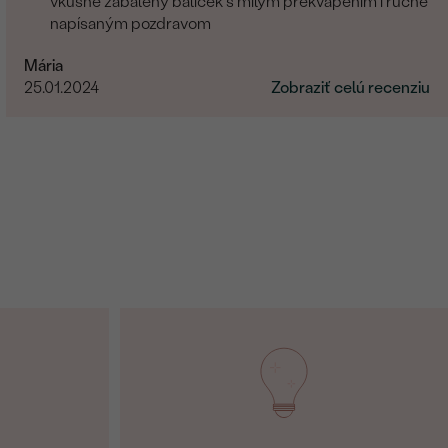
vkusne zabalený balíček s milým prekvapením i ručne
napísaným pozdravom
Mária
25.01.2024
Zobraziť celú recenziu