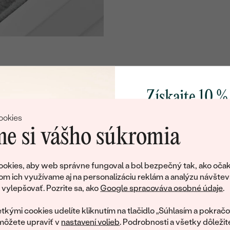
Postranné drahokamy
DRUH:
KARÁTOVÁ VÁHA:
TVAR
:
FARBA:
Získajte 10 %
svoj prvý 
ookies
e si vášho súkromia
Pridajte sa k nám a 
poctivo vyrábaných 
okies, aby web správne fungoval a bol bezpečný tak, ako očak
Ako darček na priv
om ich využívame aj na personalizáciu reklám a analýzu návštev
tujeme, ale tento šperk si už svojích majiteľov naš
obratom pošleme zľ
ylepšovať. Pozrite sa, ako
Google spracováva osobné údaje
.
váš prvý ná
ká množstvo podobných produktov. Pokiaľ chcete byť informovan
tkými cookies udelíte kliknutím na tlačidlo „Súhlasím a pokračo
šperku, nechajte nám svoj e-mail.
môžete upraviť v
nastavení volieb
. Podrobnosti a všetky dôležit