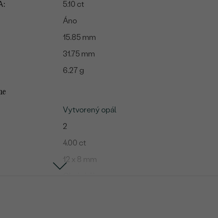
A:
5.10 ct
Áno
15.85 mm
31.75 mm
6.27 g
me
Vytvorený opál
2
4.00 ct
12 x 8 mm
Ohnivá čierna
Slza
Vytvorený v laboratóriu