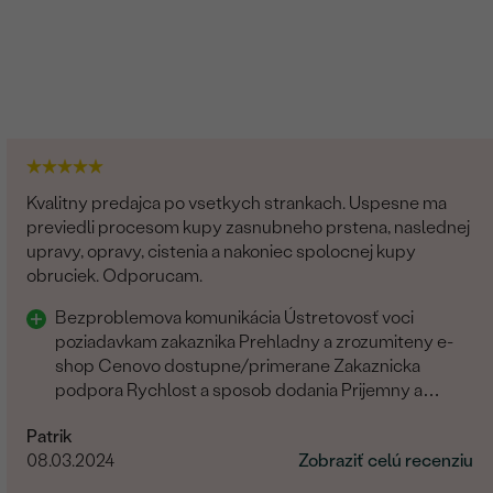
Kvalitny predajca po vsetkych strankach. Uspesne ma
previedli procesom kupy zasnubneho prstena, naslednej
upravy, opravy, cistenia a nakoniec spolocnej kupy
obruciek. Odporucam.
Bezproblemova komunikácia Ústretovosť voci
poziadavkam zakaznika Prehladny a zrozumiteny e-
shop Cenovo dostupne/primerane Zakaznicka
podpora Rychlost a sposob dodania Prijemny a
ludsky pristup zamestnancov
Patrik
08.03.2024
Zobraziť celú recenziu