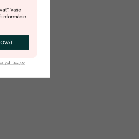
kup.
í o dostupnosti tohoto
vať". Vaše
é informácie
ČOVAŤ
kať zľavu
u nás v bezpečí.
obných údajov