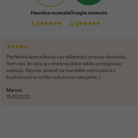
Heuréka recenzie
Google recenzie
4.9
4.9
Perfektná komunikácia a proklientský prístup obchodu.
Som rád, že ešte aj v dnešnej dobe takíto predajcovia
existujú. Nayvše, prsteň sa manželke veľmi páči a v
budúcnosti tu určite radi znovu nakúpime :)
Marcel
15.09.2023