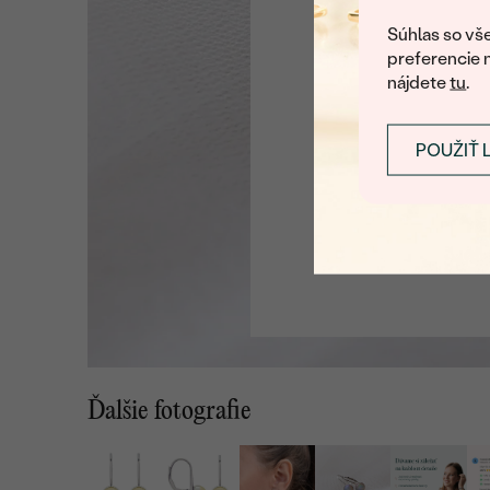
U nás na vás stále ča
Súhlas so vše
preferencie 
nájdete
tu
.
POUŽIŤ 
Ďalšie fotografie