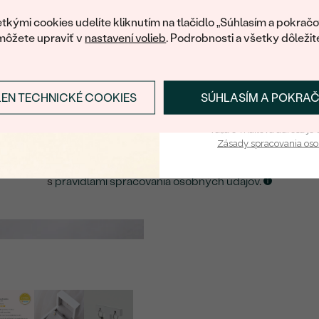
váš prvý ná
ká množstvo podobných produktov. Pokiaľ chcete byť informovan
tkými cookies udelíte kliknutím na tlačidlo „Súhlasím a pokračo
šperku, nechajte nám svoj e-mail.
môžete upraviť v
nastavení volieb
. Podrobnosti a všetky dôležit
E-mail
*
LEN TECHNICKÉ COOKIES
SÚHLASÍM A POKRA
Prihlásiť sa a zís
ZASLAŤ UPOZORNENIE NA TENTO
ŠPERK
Vaša e-mailová adresa je 
Zásady spracovania os
Kliknutím potvrdzujem, že som sa oboznámil
s
pravidlami spracovania osobných údajov
.