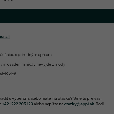
cenzií
 náušnice s prírodným opálom
tovým osadením nikdy nevyjde z módy
každý deň
adiť s výberom, alebo máte inú otázku? Sme tu pre vás:
na
+421 222 205 120
alebo napíšte na
otazky@eppi.sk
. Radi