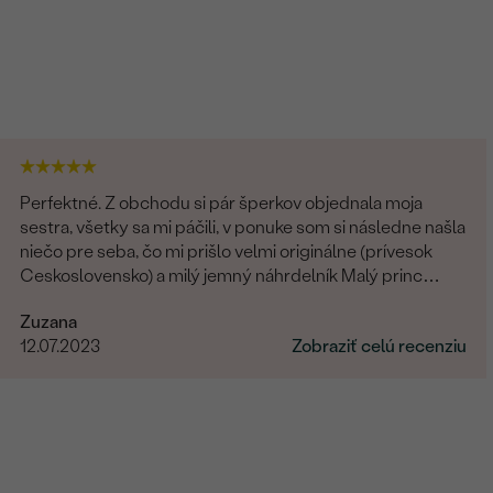
Perfektné. Z obchodu si pár šperkov objednala moja
sestra, všetky sa mi páčili, v ponuke som si následne našla
niečo pre seba, čo mi prišlo velmi originálne (prívesok
Ceskoslovensko) a milý jemný náhrdelník Malý princ
(hviezdičky), komunikácia a doručenie tovaru na 1 s ⭐️.
Zuzana
Obchod a tovar odporúčam, kto hladá šperk, urcite si
12.07.2023
Zobraziť celú recenziu
nájde to svoje.