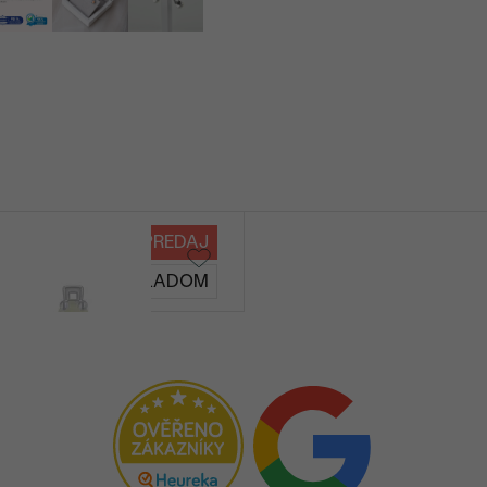
VÝPREDAJ
Sistine
SKLADOM
€ 69