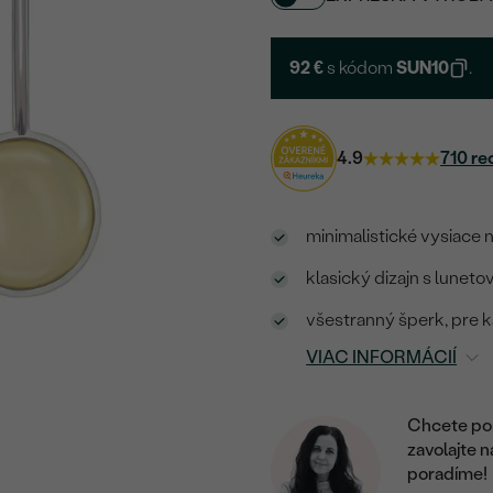
92 €
s kódom
SUN10
.
4.9
710 re
minimalistické vysiace
klasický dizajn s lune
všestranný šperk, pre 
VIAC INFORMÁCIÍ
Chcete por
zavolajte 
poradíme!