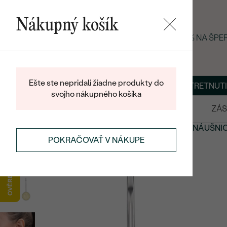
Nákupný košík
LETNÝ BLACK FRIDAY: −25 % NA ŠP
Ešte ste nepridali žiadne produkty do
O NÁS
BLOG
ŠPERKY NA MIERU
DOHODNÚŤ STRETNUTI
svojho nákupného košíka
VÝPREDAJ
SVADOBNÉ OBRÚČKY
ZÁS
NÁUŠNICE
NÁUŠNICE S DRAHOKAMAMI
OPÁLOVÉ NÁUŠNI
POKRAČOVAŤ V NÁKUPE