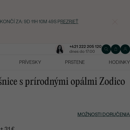
 KONČÍ ZA:
9D 11H 10M 48S
P
REZRIEŤ
+421 222 205 120
dnes do 17:00
PRÍVESKY
PRSTENE
HODINKY
šnice s prírodnými opálmi Zodico
MOŽNOSTI DORUČENIA
+ 31 €