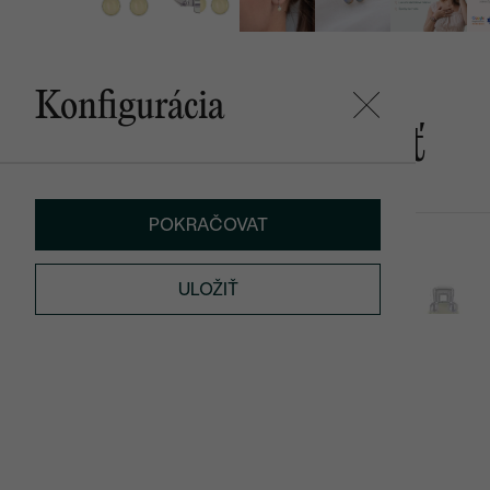
Konfigurácia
Mohlo by sa vám páčiť
POKRAČOVAT
Darya
Loewy
SKLADOM
ULOŽIŤ
€ 399
€ 129
€ 98