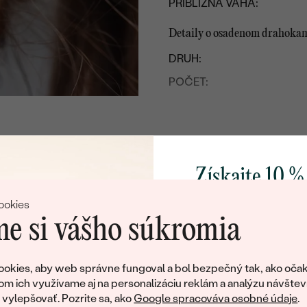
PRIBLIŽNÁ VÁHA:
Detaily o osadenom drahoka
DRUH:
POČET:
KARÁTOVÁ VÁHA:
ROZMERY:
ČISTOTA
:
Získajte 10 %
FARBA:
TVAR
:
svoj prvý 
ookies
BRUS
:
e si vášho súkromia
PÔVOD:
Pridajte sa k nám a 
poctivo vyrábaných 
okies, aby web správne fungoval a bol bezpečný tak, ako očak
Ako darček na priv
om ich využívame aj na personalizáciu reklám a analýzu návštev
tujeme, ale tento šperk si už svojích majiteľov naš
obratom pošleme zľ
ylepšovať. Pozrite sa, ako
Google spracováva osobné údaje
.