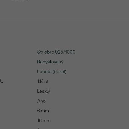
Striebro 925/1000
Recyklovaný
Luneta (bezel)
A:
1.14 ct
Lesklý
Ano
6 mm
16 mm