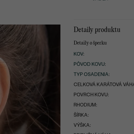
Detaily produktu
Detaily o šperku
KOV
:
PÔVOD KOVU
:
TYP OSADENIA
:
CELKOVÁ KARÁTOVÁ VÁH
POVRCH KOVU:
RHODIUM:
ŠÍRKA:
VÝŠKA: