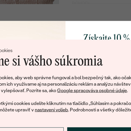
PÔVOD:
Získajte 10 %
svoj prvý 
ookies
e si vášho súkromia
Pridajte sa k nám a 
poctivo vyrábaných 
okies, aby web správne fungoval a bol bezpečný tak, ako očak
Ako darček na priv
om ich využívame aj na personalizáciu reklám a analýzu návštev
tujeme, ale tento šperk si už svojích majiteľov naš
obratom pošleme zľ
ylepšovať. Pozrite sa, ako
Google spracováva osobné údaje
.
váš prvý ná
ká množstvo podobných produktov. Pokiaľ chcete byť informovan
tkými cookies udelíte kliknutím na tlačidlo „Súhlasím a pokračo
šperku, nechajte nám svoj e-mail.
môžete upraviť v
nastavení volieb
. Podrobnosti a všetky dôležit
E-mail
*