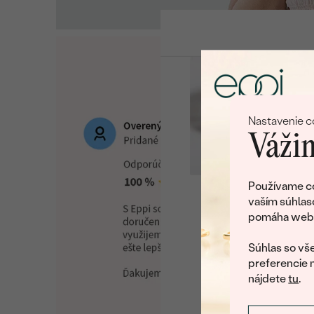
Nastavenie c
Vážim
Používame co
vaším súhlas
Ľu
pomáha web v
U nás na vás stále ča
Súhlas so vše
preferencie 
nájdete
tu
.