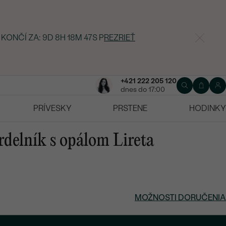
 KONČÍ ZA:
9D 8H 18M 46S
P
REZRIEŤ
+421 222 205 120
dnes do 17:00
PRÍVESKY
PRSTENE
HODINKY
rdelník s opálom Lireta
MOŽNOSTI DORUČENIA