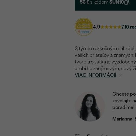
56 €
s kódom
SUN10
.
4.9
710 re
S týmto rozkošným náhrdeln
vašich priateľov a známych, 
tvare trojlístka je vyzdoben
urobí ho zaujímavým, nový ž
VIAC INFORMÁCIÍ
Chcete por
zavolajte 
poradíme!
Marianna, 