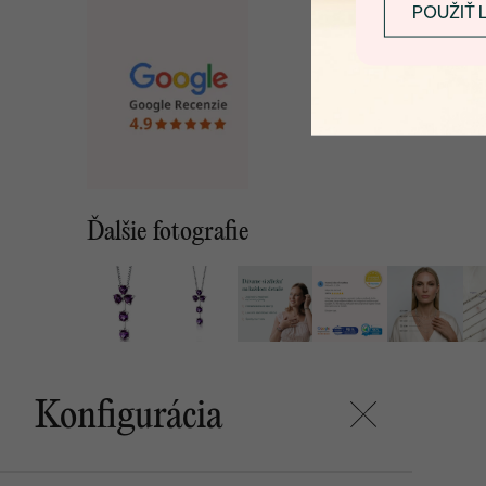
POUŽIŤ 
Ďalšie fotografie
Konfigurácia