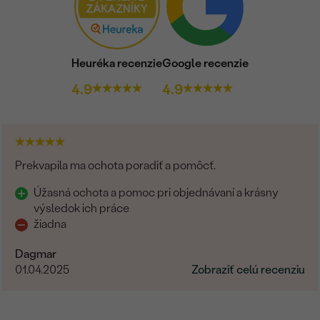
Heuréka recenzie
Google recenzie
4.9
4.9
Prekvapila ma ochota poradiť a pomôcť.
Úžasná ochota a pomoc pri objednávaní a krásny
výsledok ich práce
žiadna
Dagmar
01.04.2025
Zobraziť celú recenziu