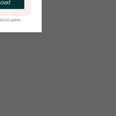
ČOVAŤ
kať zľavu
u nás v bezpečí.
obných údajov