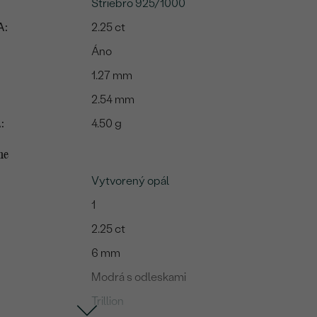
Striebro 925/1000
A:
2.25 ct
Áno
1.27 mm
2.54 mm
:
4.50 g
me
Vytvorený opál
1
2.25 ct
6 mm
Modrá s odleskami
Trillion