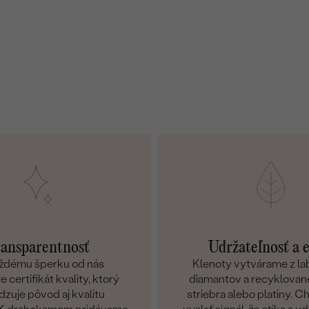
ansparentnosť
Udržateľnosť a 
ždému šperku od nás
Klenoty vytvárame z l
 certifikát kvality, ktorý
diamantov a recyklované
dzuje pôvod aj kvalitu
striebra alebo platiny. 