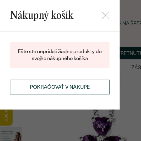
Nákupný košík
LETNÝ BLACK FRIDAY: −25 % NA ŠP
Ešte ste nepridali žiadne produkty do
O NÁS
BLOG
ŠPERKY NA MIERU
DOHODNÚŤ STRETNUTI
svojho nákupného košíka
VÝPREDAJ
SVADOBNÉ OBRÚČKY
ZÁS
POKRAČOVAŤ V NÁKUPE