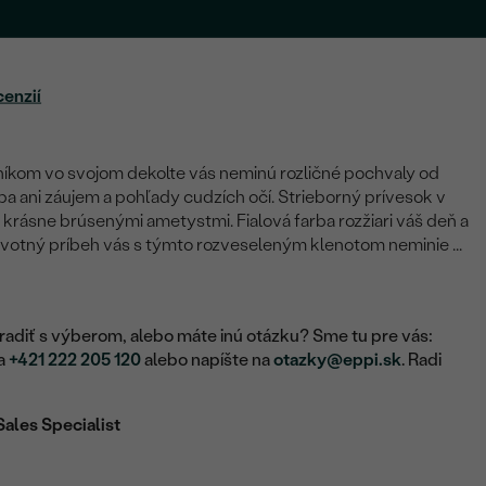
cenzií
íkom vo svojom dekolte vás neminú rozličné pochvaly od
ba ani záujem a pohľady cudzích očí. Strieborný prívesok v
ý krásne brúsenými ametystmi. Fialová farba rozžiari váš deň a
ivotný príbeh vás s týmto rozveseleným klenotom neminie ...
adiť s výberom, alebo máte inú otázku? Sme tu pre vás:
na
+421 222 205 120
alebo napíšte na
otazky@eppi.sk
. Radi
Sales Specialist