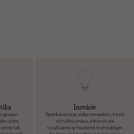
etika
Inovácie
ab-grown
Šperkárstvo je stále remeslom, ktoré
ho zlata,
ctí ručnú prácu, zároveň ale
Chceme tak
využívame aj moderné technológie.