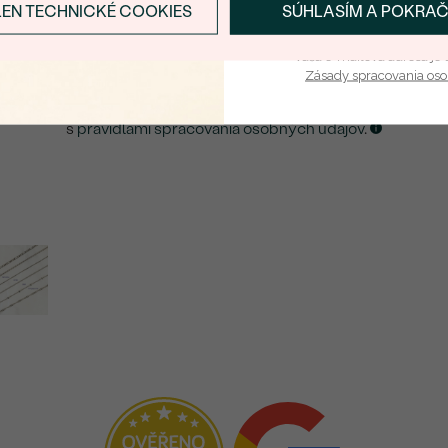
LEN TECHNICKÉ COOKIES
SÚHLASÍM A POKRA
Prihlásiť sa a zís
ZASLAŤ UPOZORNENIE NA TENTO
ŠPERK
Vaša e-mailová adresa je 
Zásady spracovania os
Kliknutím potvrdzujem, že som sa oboznámil
s
pravidlami spracovania osobných údajov
.