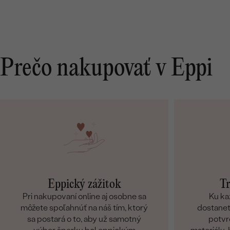
Prečo nakupovať v Eppi
Eppický zážitok
Tr
Pri nakupovaní online aj osobne sa
Ku ka
môžete spoľahnúť na náš tím, ktorý
dostanete
sa postará o to, aby už samotný
potvr