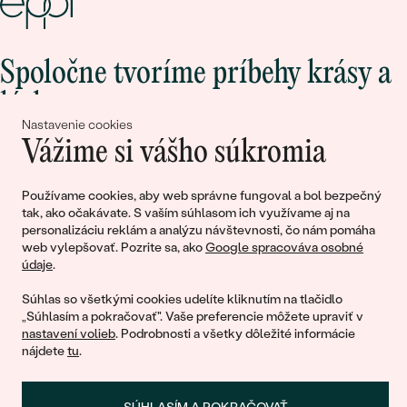
Spoločne tvoríme príbehy krásy a
lásky
Nastavenie cookies
Vážime si vášho súkromia
Pripojte sa k nám!
Používame cookies, aby web správne fungoval a bol bezpečný
tak, ako očakávate. S vaším súhlasom ich využívame aj na
personalizáciu reklám a analýzu návštevnosti, čo nám pomáha
web vylepšovať. Pozrite sa, ako
Google spracováva osobné
údaje
.
Súhlas so všetkými cookies udelíte kliknutím na tlačidlo
„Súhlasím a pokračovať". Vaše preferencie môžete upraviť v
nastavení volieb
. Podrobnosti a všetky dôležité informácie
© 2011 - 2026, Eppi.sk
nájdete
tu
.