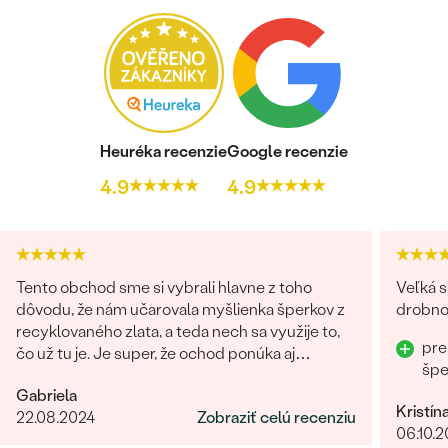
Heuréka recenzie
Google recenzie
4.9
4.9
Tento obchod sme si vybrali hlavne z toho
Veľká s
dôvodu, že nám učarovala myšlienka šperkov z
drobnos
recyklovaného zlata, a teda nech sa využije to,
pre
čo už tu je. Je super, že ochod ponúka aj
šp
možnosť vybrať si lab-grown diamanty
Gabriela
namiesto prírodných. Čo sa týka showroomu v
Kristín
22.08.2024
Zobraziť celú recenziu
Bratislave, môžem len odporúčať. Pani Marianna
06.10.
bola vždy veľmi milá, ochotná a trpezlivá pri