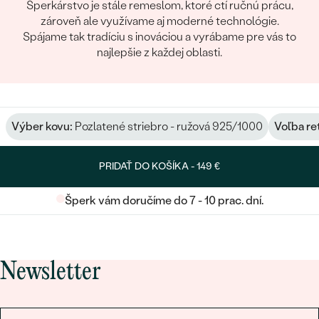
Šperkárstvo je stále remeslom, ktoré ctí ručnú prácu,
zároveň ale využívame aj moderné technológie.
Spájame tak tradíciu s inováciou a vyrábame pre vás to
najlepšie z každej oblasti.
Výber kovu:
Pozlatené striebro - ružová 925/1000
Voľba re
PRIDAŤ DO KOŠÍKA -
149 €
Šperk vám doručíme do 7 - 10 prac. dní.
Newsletter