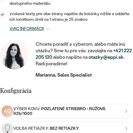
STATEMENT
ZAČAŤ S DIAMANTOM
RUČNE RYTÉ
DETSKÉ
dostupného materiálu
MEDAILÓNY
DETSKÉ ŠPERKY
PEČATNÉ
zvolené texty pre obe strany napíšte do kolónky nižšie a oddeľte
ZAČAŤ S LABGROWN DIAMANTOM
S VÝPLŇOU
PIERCING
ich lomítkom, limit na 1 stranu je 25 znakov
RETIAZKY
BROŠNE
PERSONALIZOVANÉ
VIAC INFORMÁCIÍ
ZAČAŤ S FAREBNÝM DIAMANTOM
SVADOBNÉ SETY
V TVARE SRDCA
DOPLNKY
PODĽA DRAHOKAMU
Chcete poradiť s výberom, alebo máte inú
PODĽA DRAHOKAMU
PODĽA DRAHOKAMU
S DIAMANTMI
PODĽA CENY
otázku? Sme tu pre vás: zavolajte na
+421 222
SO ZVIERATAMI
205 120
alebo napíšte na
otazky@eppi.sk
.
PODĽA MATERIÁLU
S DIAMANTMI
DIAMANT
CENOVO DOSTUPNÉ
S DRAHOKAMAMI
Radi poradíme!
ZLATÉ
PODĽA DRAHOKAMU
S DRAHOKAMAMI
Marianna, Sales Specialist
LAB GROWN DIAMANT
LUXUSNÉ
S PERLAMI
S DIAMANTMI
STRIEBORNÉ
S PERLAMI
MOISSANIT
Konfigurácia
S DRAHOKAMAMI
PLATINOVÉ
PODĽA CENY
FAREBNÝ DIAMANT
PODĽA CENY
VÝBER KOVU:
POZLATENÉ STRIEBRO - RUŽOVÁ
CENOVO DOSTUPNÉ
AG
S PERLAMI
925/1000
PODĽA DRAHOKAMU
ČIERNY DIAMANT
CENOVO DOSTUPNÉ
LUXUSNÉ
VOĽBA RETIAZKY:
BEZ RETIAZKY
S DIAMANTMI
PODĽA CENY