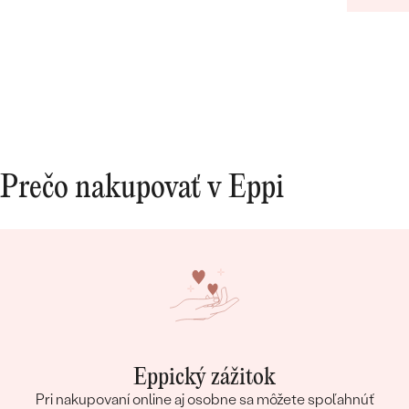
našej voľbe. Vo všetkom nám pomohla a hľadala
riešenia na naše požiadavky. Promtne reagovala
na všetky naše otázky. Aj keď bola moja obrúčka
zo zákazkovej výroby a videla som ju v
skutočnosti až doma po doručení, bola taká
dokonalá, ako som si predstavovala. Za nás
10/10.
Prečo nakupovať v Eppi
Eppický zážitok
Pri nakupovaní online aj osobne sa môžete spoľahnúť