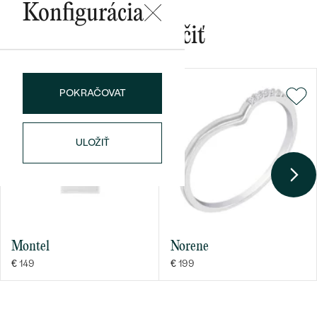
Konfigurácia
Mohlo by sa vám páčiť
POKRAČOVAT
Bestsellery
ULOŽIŤ
OBJAVIŤ
Montel
Norene
€ 149
€ 199