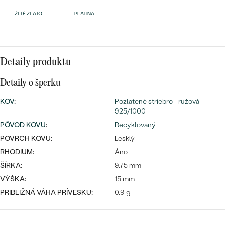
Najpredávanejšie
ŽLTÉ ZLATO
PLATINA
Najpredávanejšie
PODĽA TVARU DRAHOKAMU
náušnice
NA MIERU
prstene
Personalizované
Detaily produktu
DIAMANTY
PREZRIEŤ
prívesky
Detaily o šperku
PREZRIEŤ
KOV
:
Pozlatené striebro - ružová
925/1000
PÔVOD KOVU
:
Recyklovaný
OBJAVIŤ
Wave kolekcia
POVRCH KOVU:
Lesklý
RHODIUM:
Áno
ŠÍRKA:
9.75 mm
VÝŠKA:
15 mm
OBJAVIŤ
PRIBLIŽNÁ VÁHA PRÍVESKU:
0.9 g