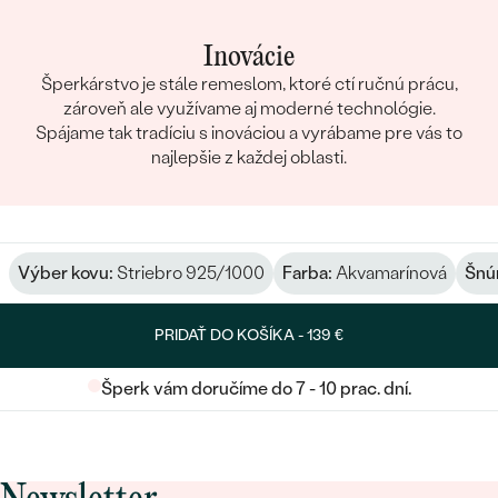
Inovácie
Šperkárstvo je stále remeslom, ktoré ctí ručnú prácu,
zároveň ale využívame aj moderné technológie.
Spájame tak tradíciu s inováciou a vyrábame pre vás to
najlepšie z každej oblasti.
Výber kovu:
Striebro 925/1000
Farba:
Akvamarínová
Šnú
PRIDAŤ DO KOŠÍKA -
139 €
Šperk vám doručíme do 7 - 10 prac. dní.