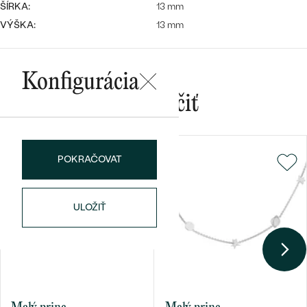
ŠÍRKA:
13 mm
VÝŠKA:
13 mm
Konfigurácia
Mohlo by sa vám páčiť
Bestsellery
POKRAČOVAT
OBJAVIŤ
ULOŽIŤ