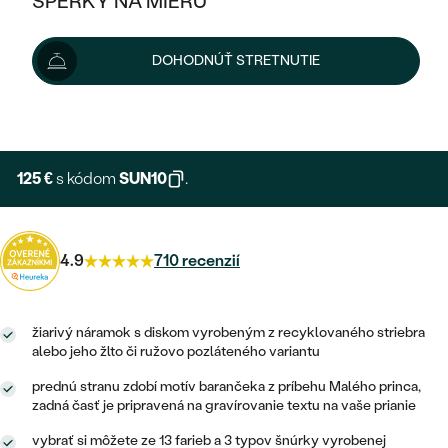
ŠPERKY NA MIERU
139 €
KOMBINOVANÉ ZLATO
STRIEBORNÉ
POSTRANNÉ DRAHOKAMY
ZLATÉ
VÝPREDAJ
VÝPREDAJ
Šperk vám doručíme do 7 - 10 prac. dní.
Možnosti doručenia
DOHODNÚŤ STRETNUTIE
PLATINOVÉ
HALO
PODĽA ŠTÝLU
STRIEBORNÉ
ŠPERKY ČO POMÁHAJÚ
PODĽA MATERIÁLU
+ 42 €
EXPRESNÁ VÝROBA
JEDNODUCHÉ
TRI DRAHOKAMY
PLATINOVÉ
PODĽA ŠTÝLU
ZLATÉ
PODĽA TYPU
BEZ KAMEŇA
NAPICHOVACIE
VINTAGE
125 €
s kódom
SUN10
.
NÁUŠNICE
STRIEBORNÉ
PODĽA ŠTÝLU
ETERNITY
KRUHOVÉ
SET ZÁSNUBNÉHO PRSTEŇA A
SOLITÉR
PRSTENE
PLATINOVÉ
OBRÚČOK
4.9
710 recenzií
VYKROJENÉ
MINIMALISTICKÉ
NARODENIE DIEŤAŤA
PRÍVESKY
NETRADIČNÉ
VINTAGE
PODĽA ŠTÝLU
VISIACE
PERSONALIZOVANÉ
žiarivý náramok s diskom vyrobeným z recyklovaného striebra
NÁRAMKY
ETERNITY
alebo jeho žlto či ružovo pozláteného variantu
NETRADIČNÉ
ZOSTAVTE SI PRSTEŇ
SOLITÉR
SO ZNAMENÍM ZVEROKRUHU
SETY
prednú stranu zdobí motív barančeka z príbehu Malého princa,
MINIMALISTICKÉ
ZAČAŤ S PRSTEŇOM
TEPANÉ
zadná časť je pripravená na gravírovanie textu na vaše prianie
V TVARE SRDCA
MINIMALISTICKÉ
PÁNSKE ŠPERKY
vybrať si môžete ze 13 farieb a 3 typov šnúrky vyrobenej