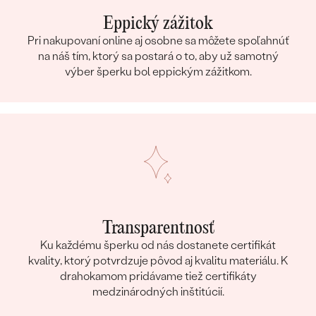
Eppický zážitok
Pri nakupovaní online aj osobne sa môžete spoľahnúť
na náš tím, ktorý sa postará o to, aby už samotný
výber šperku bol eppickým zážitkom.
Transparentnosť
Ku každému šperku od nás dostanete certifikát
kvality, ktorý potvrdzuje pôvod aj kvalitu materiálu. K
drahokamom pridávame tiež certifikáty
medzinárodných inštitúcií.