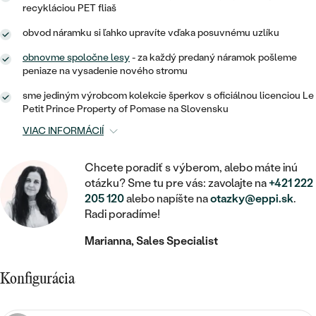
STATEMENT
ZAČAŤ S DIAMANTOM
RUČNE RYTÉ
DETSKÉ
recykláciou PET fliaš
MEDAILÓNY
DETSKÉ ŠPERKY
PEČATNÉ
obvod náramku si ľahko upravíte vďaka posuvnému uzlíku
ZAČAŤ S LABGROWN DIAMANTOM
S VÝPLŇOU
PIERCING
RETIAZKY
BROŠNE
obnovme spoločne lesy
- za každý predaný náramok pošleme
PERSONALIZOVANÉ
ZAČAŤ S FAREBNÝM DIAMANTOM
SVADOBNÉ SETY
peniaze na vysadenie nového stromu
V TVARE SRDCA
DOPLNKY
PODĽA DRAHOKAMU
sme jediným výrobcom kolekcie šperkov s oficiálnou licenciou Le
Petit Prince Property of Pomase na Slovensku
PODĽA DRAHOKAMU
PODĽA DRAHOKAMU
S DIAMANTMI
PODĽA CENY
SO ZVIERATAMI
VIAC INFORMÁCIÍ
PODĽA MATERIÁLU
S DIAMANTMI
DIAMANT
CENOVO DOSTUPNÉ
S DRAHOKAMAMI
ZLATÉ
Chcete poradiť s výberom, alebo máte inú
PODĽA DRAHOKAMU
S DRAHOKAMAMI
LAB GROWN DIAMANT
LUXUSNÉ
otázku? Sme tu pre vás: zavolajte na
+421 222
S PERLAMI
S DIAMANTMI
STRIEBORNÉ
205 120
alebo napíšte na
otazky@eppi.sk
.
S PERLAMI
MOISSANIT
Radi poradíme!
S DRAHOKAMAMI
PLATINOVÉ
PODĽA CENY
Marianna, Sales Specialist
FAREBNÝ DIAMANT
PODĽA CENY
CENOVO DOSTUPNÉ
S PERLAMI
Konfigurácia
PODĽA DRAHOKAMU
ČIERNY DIAMANT
CENOVO DOSTUPNÉ
LUXUSNÉ
S DIAMANTMI
PODĽA CENY