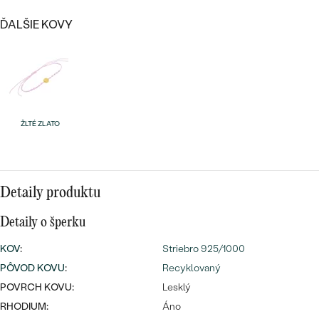
Najpredávanejšie
Najpredávanejšie
PODĽA TVARU DRAHOKAMU
ĎALŠIE KOVY
náušnice
NA MIERU
prstene
Personalizované
DIAMANTY
PREZRIEŤ
prívesky
ŽLTÉ ZLATO
PREZRIEŤ
OBJAVIŤ
Detaily produktu
Wave kolekcia
Detaily o šperku
KOV
:
Striebro 925/1000
OBJAVIŤ
PÔVOD KOVU
:
Recyklovaný
POVRCH KOVU:
Lesklý
RHODIUM:
Áno