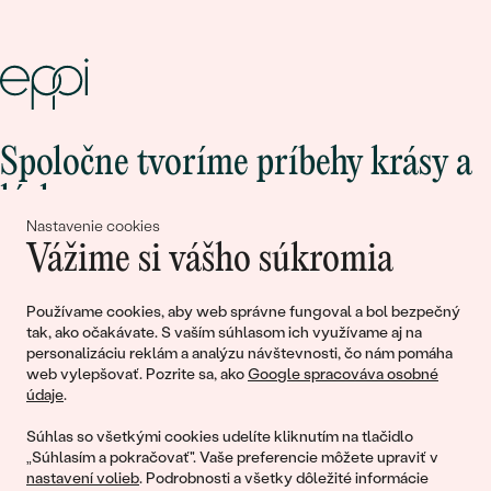
Spoločne tvoríme príbehy krásy a
lásky
Nastavenie cookies
Vážime si vášho súkromia
Pripojte sa k nám!
Používame cookies, aby web správne fungoval a bol bezpečný
tak, ako očakávate. S vaším súhlasom ich využívame aj na
personalizáciu reklám a analýzu návštevnosti, čo nám pomáha
web vylepšovať. Pozrite sa, ako
Google spracováva osobné
údaje
.
Súhlas so všetkými cookies udelíte kliknutím na tlačidlo
„Súhlasím a pokračovať". Vaše preferencie môžete upraviť v
nastavení volieb
. Podrobnosti a všetky dôležité informácie
© 2011 - 2026, Eppi.sk