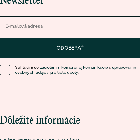
Newsletter
ODOBERAŤ
Súhlasím so
zasielaním komerčnej komunikácie
a
spracovaním
osobných údajov pre tieto účely
.
Dôležité informácie