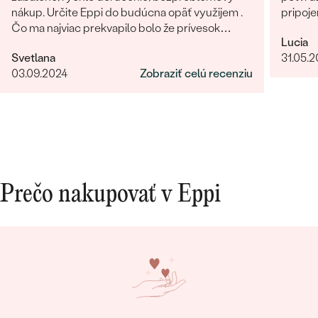
nákup. Určite Eppi do budúcna opäť využijem .
pripoje
Čo ma najviac prekvapilo bolo že prívesok
Lucia
vyzeral v reáli ešte lepšie ako na fotkách.
Svetlana
31.05.
Ďakujem Eppi. PS: Určite by som aktualizovala
03.09.2024
Zobraziť celú recenziu
fotky pri týchto príveskom. V realite je to
prepracovanie oveľa viditelnejšie a krajšie ako na
fotkách.
Prečo nakupovať v Eppi