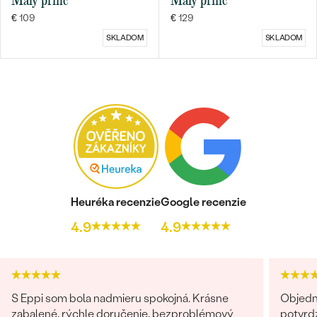
Malý princ
Malý princ
€ 109
€ 129
SKLADOM
SKLADOM
Heuréka recenzie
Google recenzie
4.9
4.9
S Eppi som bola nadmieru spokojná. Krásne
Objedn
zabalené, rýchle doručenie, bezproblémový
potvrdz