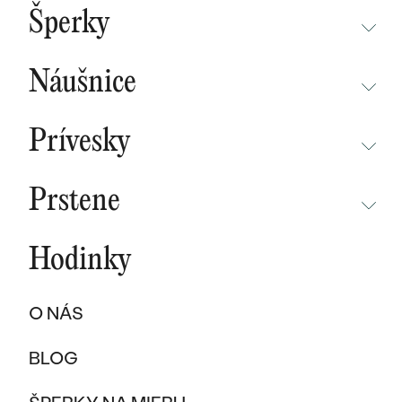
BESTSELLERY
Šperky
NOVINKY
NEPREHLIADNITE
CHAMPAGNE GOLD
BESTSELLERY
Náušnice
MALÝ PRINC
SÚŤAŽ
NEPREHLIADNITE
WAVE KOLEKCIA
KOLEKCIE
Prívesky
NOVINKY
PURE SPARKLE KOLEKCIA
PODĽA MATERIÁLU
NEPREHLIADNITE
NOVINKY
BESTSELLERY
Prstene
ZLATO
EAST WEST KOLEKCIA
NOVINKY
ŠPERKY SKLADOM
NEPREHLIADNITE
ŠPERKY SKLADOM
PLATINA
CHAMPAGNE GOLD
BESTSELLERY
Hodinky
BESTSELLERY
NOVINKY
VÝPREDAJ
KARBON
INITIALS KOLEKCIA
ŠPERKY SKLADOM
DARČEKOVÉ POUKAZY
PROMISE RINGS
O NÁS
TITAN
VÝPREDAJ
PODĽA MATERIÁLU
DARČEKY PRE ŽENY
PODĽA ŠTÝLU
BESTSELLERY
BLOG
TANTAL
ZLATÉ
SOLITER
DARČEKY PRE MUŽOV
ŠPERKY SKLADOM
PODĽA MATERIÁLU