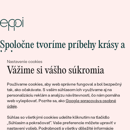
Spoločne tvoríme príbehy krásy a
lásky
Nastavenie cookies
Vážime si vášho súkromia
Pripojte sa k nám!
Používame cookies, aby web správne fungoval a bol bezpečný
tak, ako očakávate. S vaším súhlasom ich využívame aj na
personalizáciu reklám a analýzu návštevnosti, čo nám pomáha
web vylepšovať. Pozrite sa, ako
Google spracováva osobné
údaje
.
Súhlas so všetkými cookies udelíte kliknutím na tlačidlo
„Súhlasím a pokračovať". Vaše preferencie môžete upraviť v
nastavení volieb
. Podrobnosti a všetky dôležité informácie
© 2011 - 2026, Eppi.sk