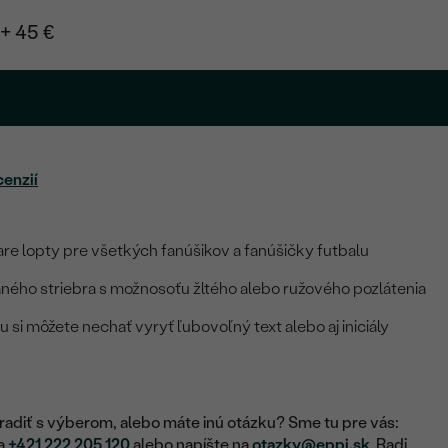
+ 45 €
cenzií
vare lopty pre všetkých fanúšikov a fanúšičky futbalu
ného striebra s možnosoťu žltého alebo ružového pozlátenia
 si môžete nechať vyryť ľubovoľný text alebo aj iniciály
adiť s výberom, alebo máte inú otázku? Sme tu pre vás:
na
+421 222 205 120
alebo napíšte na
otazky@eppi.sk
. Radi