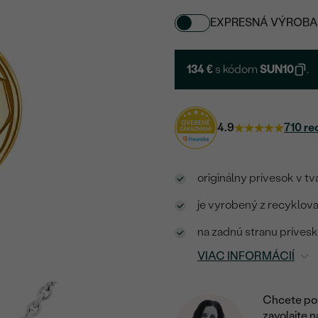
EXPRESNÁ VÝROBA
134 €
s kódom
SUN10
.
4.9
710 re
originálny prívesok v t
je vyrobený z recyklova
na zadnú stranu prívesku
VIAC INFORMÁCIÍ
Chcete por
zavolajte 