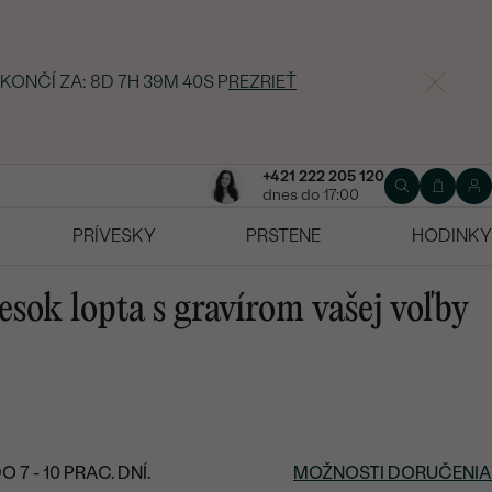
 KONČÍ ZA:
8D 7H 39M 39S
P
REZRIEŤ
+421 222 205 120
dnes do 17:00
PRÍVESKY
PRSTENE
HODINKY
esok lopta s gravírom vašej voľby
7 - 10 PRAC. DNÍ.
MOŽNOSTI DORUČENIA