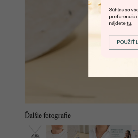
Súhlas so vše
preferencie 
nájdete
tu
.
POUŽIŤ 
Ďalšie fotografie