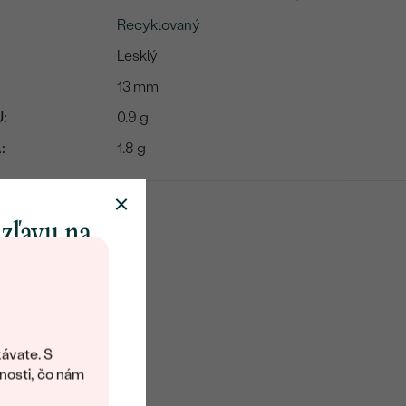
Recyklovaný
Lesklý
13 mm
:
0.9 g
:
1.8 g
 zľavu na
klenot
objavte svet
šperkov Eppi.
ávate. S
ítanie vám
nosti, čo nám
avový kód na