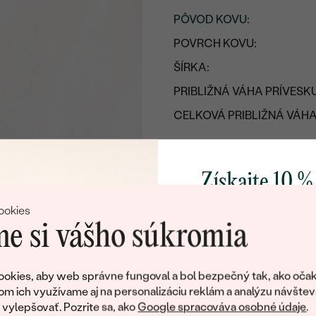
PÔVOD KOVU
:
POVRCH KOVU:
ŠÍRKA:
PRIBLIŽNÁ VÁHA PRÍVESKU
CELKOVÁ PRIBLIŽNÁ VÁHA
Získajte 10 %
svoj prvý 
ookies
e si vášho súkromia
Pridajte sa k nám a 
poctivo vyrábaných 
okies, aby web správne fungoval a bol bezpečný tak, ako očak
Ako darček na priv
om ich využívame aj na personalizáciu reklám a analýzu návštev
obratom pošleme zľ
ylepšovať. Pozrite sa, ako
Google spracováva osobné údaje
.