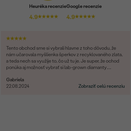
Heuréka recenzie
Google recenzie
4.9
4.9
Tento obchod sme si vybrali hlavne z toho dôvodu, že
nám učarovala myšlienka šperkov z recyklovaného zlata,
a teda nech sa využije to, čo už tu je. Je super, že ochod
ponúka aj možnosť vybrať si lab-grown diamanty
namiesto prírodných. Čo sa týka showroomu v
Gabriela
Bratislave, môžem len odporúčať. Pani Marianna bola
22.08.2024
Zobraziť celú recenziu
vždy veľmi milá, ochotná a trpezlivá pri našej voľbe. Vo
všetkom nám pomohla a hľadala riešenia na naše
požiadavky. Promtne reagovala na všetky naše otázky. Aj
keď bola moja obrúčka zo zákazkovej výroby a videla som
ju v skutočnosti až doma po doručení, bola taká dokonalá,
ako som si predstavovala. Za nás 10/10.