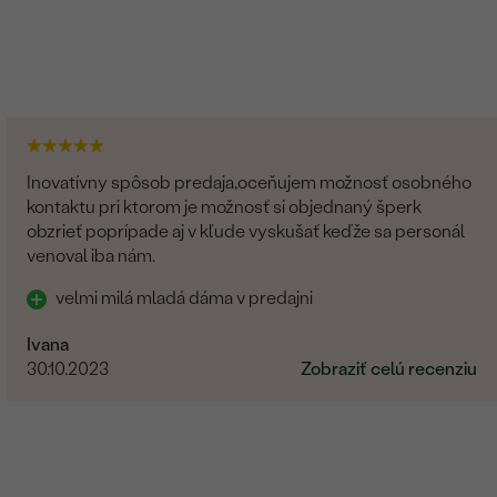
Inovatívny spôsob predaja,oceňujem možnosť osobného
kontaktu pri ktorom je možnosť si objednaný šperk
obzrieť poprípade aj v kľude vyskušať keďže sa personál
venoval iba nám.
velmi milá mladá dáma v predajni
Ivana
30.10.2023
Zobraziť celú recenziu