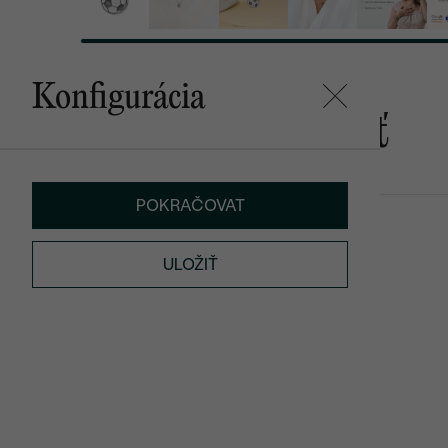
Konfigurácia
Mohlo by sa vám páčiť
POKRAČOVAT
Football
Figaro
od € 129
€ 39
ULOŽIŤ