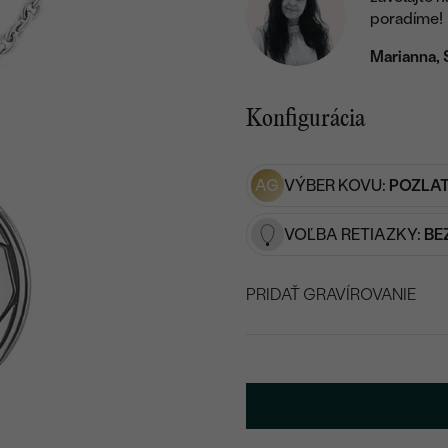
poradíme!
Marianna, 
Konfigurácia
AG
VÝBER KOVU:
POZLAT
VOĽBA RETIAZKY:
BE
PRIDAŤ GRAVÍROVANIE
VYBERTE FONT
Napíšte iniciály/text
20
/ 20 ZNAKOV