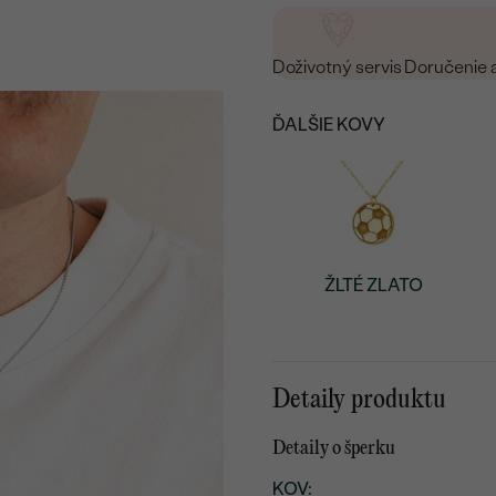
Doživotný servis
Doručenie 
ĎALŠIE KOVY
ŽLTÉ ZLATO
Detaily produktu
Detaily o šperku
KOV
: