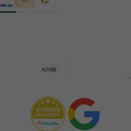
Figaro
SKLADOM
€ 39