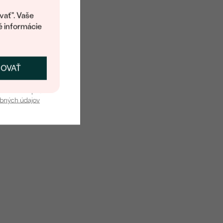
kup.
vať". Vaše
é informácie
ČOVAŤ
kať zľavu
u nás v bezpečí.
obných údajov