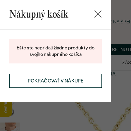
Nákupný košík
LETNÝ BLACK FRIDAY: −25 % NA ŠP
Ešte ste nepridali žiadne produkty do
O NÁS
BLOG
ŠPERKY NA MIERU
DOHODNÚŤ STRETNUTI
svojho nákupného košíka
VÝPREDAJ
SVADOBNÉ OBRÚČKY
ZÁS
ŠPERKY
SYMBOLICKÉ ŠPERKY
ŠPORTOVÁ KOLEKCIA
POKRAČOVAŤ V NÁKUPE