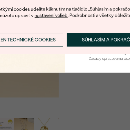
váš prvý ná
tkými cookies udelíte kliknutím na tlačidlo „Súhlasím a pokračo
môžete upraviť v
nastavení volieb
. Podrobnosti a všetky dôležit
LEN TECHNICKÉ COOKIES
SÚHLASÍM A POKRA
Prihlásiť sa a zís
Vaša e-mailová adresa je 
Zásady spracovania os