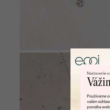
Nastavenie c
Vážim
Používame co
vaším súhlas
pomáha web v