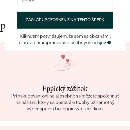
E-mail
*
ZASLAŤ UPOZORNENIE NA TENTO ŠPERK
Prečo nakupovať v Eppi
Kliknutím potvrdzujem, že som sa oboznámil
s
pravidlami spracovania osobných údajov
.
Eppický zážitok
Pri nakupovaní online aj osobne sa môžete spoľahnúť
na náš tím, ktorý sa postará o to, aby už samotný
výber šperku bol eppickým zážitkom.