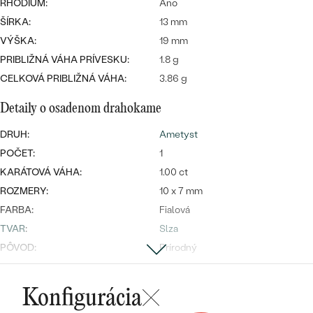
Najpredávanejšie
RHODIUM:
Áno
Najpredávanejšie
PODĽA TVARU DRAHOKAMU
ŠÍRKA:
13 mm
náušnice
VÝŠKA:
19 mm
NA MIERU
prstene
PRIBLIŽNÁ VÁHA PRÍVESKU:
1.8 g
Personalizované
CELKOVÁ PRIBLIŽNÁ VÁHA:
3.86 g
DIAMANTY
PREZRIEŤ
Detaily o osadenom drahokame
prívesky
PREZRIEŤ
DRUH:
Ametyst
POČET:
1
KARÁTOVÁ VÁHA:
1.00 ct
OBJAVIŤ
Wave kolekcia
ROZMERY:
10 x 7 mm
FARBA:
Fialová
TVAR
:
Slza
PÔVOD:
Prírodný
OBJAVIŤ
Konfigurácia