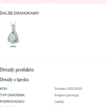
SALT AND PEPPER DIAMANT
LUXUSNÉ
CENOVO DOSTUPNÉ
S DRAHOKAMAMI
DRAHOKAM
ĎALŠIE DRAHOKAMY
LUXUSNÉ
S LAB GROWN DIAMANTMI
Najpredávanejšie
PODĽA MATERIÁLU
S PERLAMI
svadobné
ZLATO
obrúčky
OPÁL
PODĽA ŠTÝLU
PLATINA
PERSONALIZOVANÉ
STRIEBRO
SYMBOLICKÉ
Detaily produktu
PREZRIEŤ
Detaily o šperku
MINIMALISTICKÉ
KOV
:
Striebro 925/1000
PODĽA PRÍLEŽITOSTI
TYP OSADENIA
:
Krapne (prongs)
POVRCH KOVU:
Lesklý
PODĽA FARBY