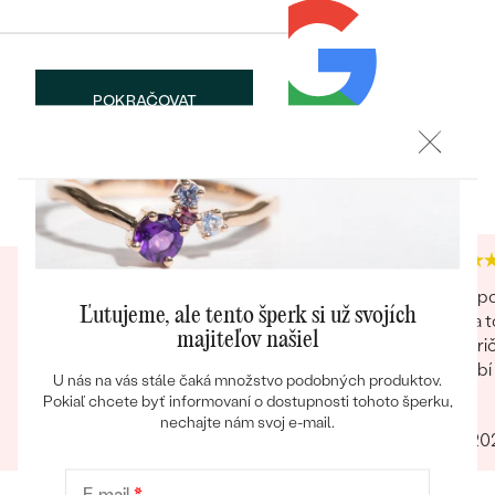
POKRAČOVAT
Heuréka recenzie
Google recenzie
Bestsellery
ULOŽIŤ
4.9
4.9
OBJAVIŤ
Perfektná komunikácia a proklientský prístup
Nakupo
Ľutujeme, ale tento šperk si už svojích
obchodu. Som rád, že ešte aj v dnešnej dobe
Robia t
majiteľov našiel
takíto predajcovia existujú. Nayvše, prsteň sa
handrič
manželke veľmi páči a v budúcnosti tu určite
pôsobí 
U nás na vás stále čaká množstvo podobných produktov.
radi znovu nakúpime :)
Pokiaľ chcete byť informovaní o dostupnosti tohoto šperku,
Marcel
Ivan
nechajte nám svoj e-mail.
15.09.2023
Zobraziť celú recenziu
17.11.2