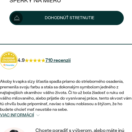
ŠPERKY NA MIERU
132 €
KOMBINOVANÉ ZLATO
STRIEBORNÉ
POSTRANNÉ DRAHOKAMY
ZLATÉ
VÝPREDAJ
VÝPREDAJ
Možnosti doručenia
DOHODNÚŤ STRETNUTIE
PLATINOVÉ
HALO
PODĽA ŠTÝLU
STRIEBORNÉ
ŠPERKY ČO POMÁHAJÚ
PODĽA MATERIÁLU
JEDNODUCHÉ
119 €
s kódom
SUN10
.
TRI DRAHOKAMY
PLATINOVÉ
PODĽA ŠTÝLU
ZLATÉ
PODĽA TYPU
BEZ KAMEŇA
NAPICHOVACIE
VINTAGE
NÁUŠNICE
STRIEBORNÉ
PODĽA ŠTÝLU
4.9
710 recenzií
ETERNITY
KRUHOVÉ
SET ZÁSNUBNÉHO PRSTEŇA A
SOLITÉR
PRSTENE
PLATINOVÉ
OBRÚČOK
VYKROJENÉ
MINIMALISTICKÉ
Akoby kvapka slzy šťastia spadla priamo do strieborného osadenia,
NARODENIE DIEŤAŤA
PRÍVESKY
premenila svoju farbu a stala sa dokonalým symbolom jedného z
NETRADIČNÉ
VINTAGE
PODĽA ŠTÝLU
najtajnejších okamihov vášho života. Či to už bola žiadosť o ruku od
VISIACE
PERSONALIZOVANÉ
vášho milovaného, alebo prijatie do vysnívanej práce, tento skvost vám
NÁRAMKY
ETERNITY
tú chvíľu bude pripomínať, naviac s takou noblesou a štýlom, že ho
NETRADIČNÉ
ZOSTAVTE SI PRSTEŇ
SOLITÉR
budete chcieť mať neustále na sebe.
SO ZNAMENÍM ZVEROKRUHU
SETY
VIAC INFORMÁCIÍ
MINIMALISTICKÉ
ZAČAŤ S PRSTEŇOM
TEPANÉ
V TVARE SRDCA
MINIMALISTICKÉ
PÁNSKE ŠPERKY
Chcete poradiť s výberom, alebo máte inú