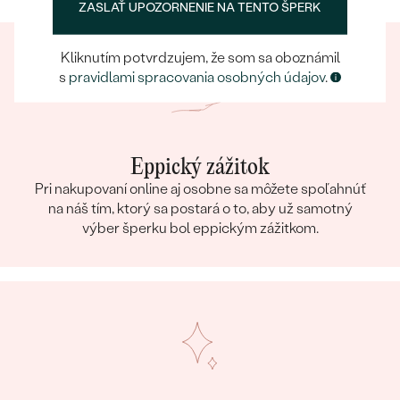
ZASLAŤ UPOZORNENIE NA TENTO ŠPERK
Kliknutím potvrdzujem, že som sa oboznámil
s
pravidlami spracovania osobných údajov
.
Eppický zážitok
Pri nakupovaní online aj osobne sa môžete spoľahnúť
na náš tím, ktorý sa postará o to, aby už samotný
výber šperku bol eppickým zážitkom.