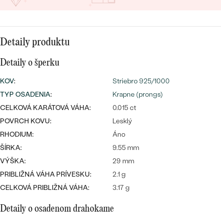
SALT AND PEPPER DIAMANT
LUXUSNÉ
CENOVO DOSTUPNÉ
S DRAHOKAMAMI
DRAHOKAM
LUXUSNÉ
S LAB GROWN DIAMANTMI
Detaily produktu
Najpredávanejšie
PODĽA MATERIÁLU
Detaily o šperku
S PERLAMI
svadobné
ZLATO
KOV
:
Striebro 925/1000
TYP OSADENIA
:
Krapne (prongs)
obrúčky
PODĽA ŠTÝLU
PLATINA
CELKOVÁ KARÁTOVÁ VÁHA:
0.015 ct
PERSONALIZOVANÉ
POVRCH KOVU:
Lesklý
STRIEBRO
RHODIUM:
Áno
SYMBOLICKÉ
PREZRIEŤ
ŠÍRKA:
9.55 mm
VÝŠKA:
29 mm
MINIMALISTICKÉ
PRIBLIŽNÁ VÁHA PRÍVESKU:
2.1 g
CELKOVÁ PRIBLIŽNÁ VÁHA:
3.17 g
PODĽA PRÍLEŽITOSTI
Detaily o osadenom drahokame
PODĽA FARBY