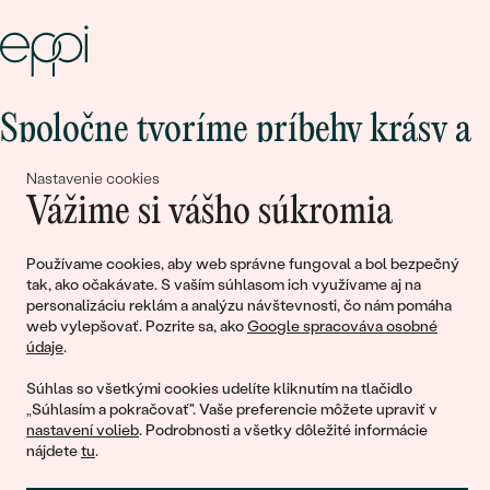
Spoločne tvoríme príbehy krásy a
lásky
Nastavenie cookies
Vážime si vášho súkromia
Pripojte sa k nám!
Používame cookies, aby web správne fungoval a bol bezpečný
tak, ako očakávate. S vaším súhlasom ich využívame aj na
personalizáciu reklám a analýzu návštevnosti, čo nám pomáha
web vylepšovať. Pozrite sa, ako
Google spracováva osobné
údaje
.
Súhlas so všetkými cookies udelíte kliknutím na tlačidlo
„Súhlasím a pokračovať". Vaše preferencie môžete upraviť v
nastavení volieb
. Podrobnosti a všetky dôležité informácie
© 2011 - 2026, Eppi.sk
nájdete
tu
.