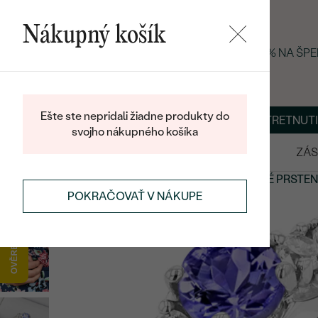
Nákupný košík
LETNÝ BLACK FRIDAY: −25 % NA ŠP
Ešte ste nepridali žiadne produkty do
O NÁS
BLOG
ŠPERKY NA MIERU
DOHODNÚŤ STRETNUTI
svojho nákupného košíka
VÝPREDAJ
SVADOBNÉ OBRÚČKY
ZÁS
PRSTENE
PRSTENE S DRAHOKAMAMI
TANZANITOVÉ PRSTEN
POKRAČOVAŤ V NÁKUPE