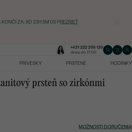
 KONČÍ ZA:
8D 23H 4M 59S
P
REZRIEŤ
+421 222 205 120
dnes do 17:00
PRÍVESKY
PRSTENE
HODINKY
zanitový prsteň so zirkónmi
MOŽNOSTI DORUČENIA