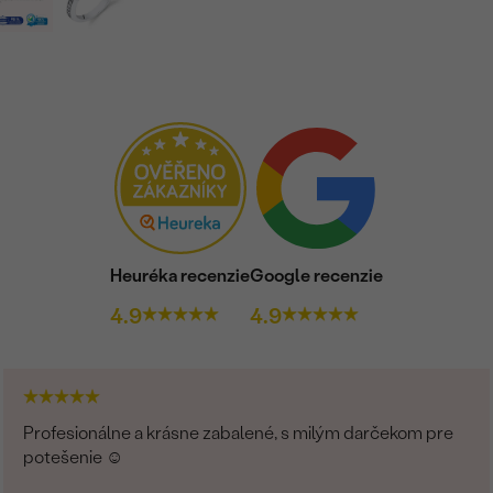
Heuréka recenzie
Google recenzie
4.9
4.9
Profesionálne a krásne zabalené, s milým darčekom pre
potešenie ☺️