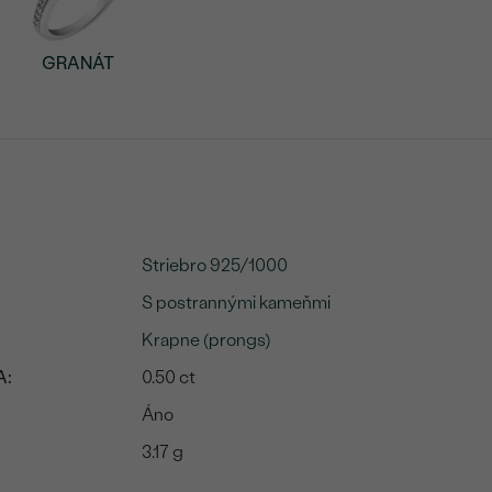
GRANÁT
Striebro 925/1000
S postrannými kameňmi
Krapne (prongs)
A:
0.50 ct
Áno
3.17 g