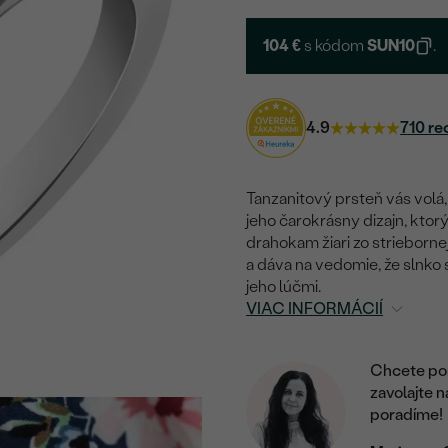
104 €
s kódom
SUN10
.
4.9
710 re
Tanzanitový prsteň vás volá,
jeho čarokrásny dizajn, ktor
drahokam žiari zo strieborne
a dáva na vedomie, že slnko
jeho lúčmi.
VIAC INFORMÁCIÍ
Chcete por
zavolajte 
poradíme!