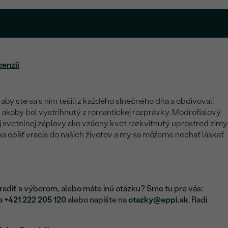
cenzií
 aby ste sa s ním tešili z každého slnečného dňa a obdivovali
ý akoby bol vystrihnutý z romantickej rozprávky. Modrofialový
j svetelnej záplavy ako vzácny kvet rozkvitnutý uprostred zimy
 sa opäť vracia do našich životov a my sa môžeme nechať láskať
adiť s výberom, alebo máte inú otázku? Sme tu pre vás:
na
+421 222 205 120
alebo napíšte na
otazky@eppi.sk
. Radi