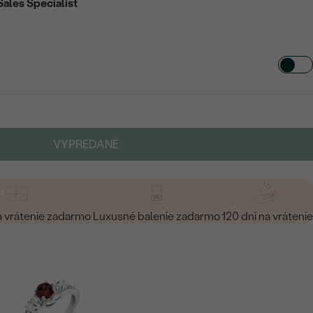
Sales Specialist
VYPREDANÉ
a vrátenie zadarmo
Luxusné balenie zadarmo
120 dní na vrátenie