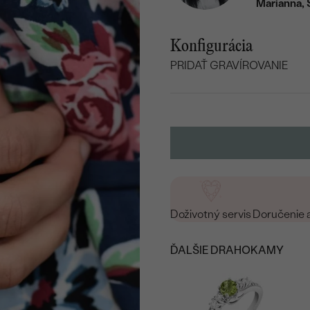
Marianna, 
Konfigurácia
PRIDAŤ GRAVÍROVANIE
VYBERTE FONT
Napíšte iniciály/text
15
/ 15 ZNAKOV
Doživotný servis
Doručenie 
ĎALŠIE DRAHOKAMY