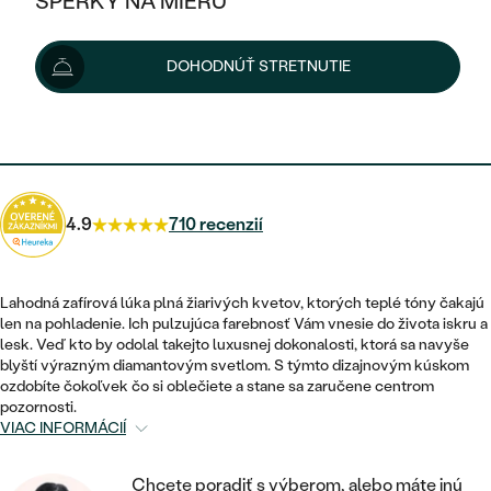
ŠPERKY NA MIERU
1 650 €
KOMBINOVANÉ ZLATO
STRIEBORNÉ
POSTRANNÉ DRAHOKAMY
ZLATÉ
VÝPREDAJ
VÝPREDAJ
Možnosti doručenia
DOHODNÚŤ STRETNUTIE
PLATINOVÉ
HALO
PODĽA ŠTÝLU
STRIEBORNÉ
ŠPERKY ČO POMÁHAJÚ
PODĽA MATERIÁLU
JEDNODUCHÉ
1 485 €
s kódom
SUN10
.
TRI DRAHOKAMY
PLATINOVÉ
PODĽA ŠTÝLU
ZLATÉ
PODĽA TYPU
BEZ KAMEŇA
NAPICHOVACIE
VINTAGE
NÁUŠNICE
STRIEBORNÉ
PODĽA ŠTÝLU
4.9
710 recenzií
ETERNITY
KRUHOVÉ
SET ZÁSNUBNÉHO PRSTEŇA A
SOLITÉR
PRSTENE
PLATINOVÉ
OBRÚČOK
VYKROJENÉ
MINIMALISTICKÉ
Lahodná zafírová lúka plná žiarivých kvetov, ktorých teplé tóny čakajú
NARODENIE DIEŤAŤA
PRÍVESKY
len na pohladenie. Ich pulzujúca farebnosť Vám vnesie do života iskru a
NETRADIČNÉ
VINTAGE
PODĽA ŠTÝLU
lesk. Veď kto by odolal takejto luxusnej dokonalosti, ktorá sa navyše
VISIACE
PERSONALIZOVANÉ
blyští výrazným diamantovým svetlom. S týmto dizajnovým kúskom
NÁRAMKY
ETERNITY
ozdobíte čokoľvek čo si oblečiete a stane sa zaručene centrom
NETRADIČNÉ
ZOSTAVTE SI PRSTEŇ
SOLITÉR
pozornosti.
SO ZNAMENÍM ZVEROKRUHU
SETY
VIAC INFORMÁCIÍ
MINIMALISTICKÉ
ZAČAŤ S PRSTEŇOM
TEPANÉ
V TVARE SRDCA
MINIMALISTICKÉ
PÁNSKE ŠPERKY
Chcete poradiť s výberom, alebo máte inú