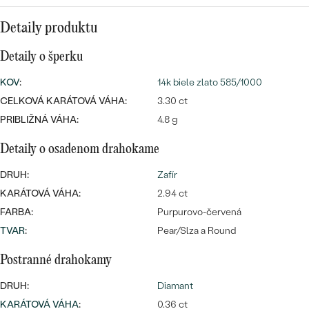
SALT AND PEPPER DIAMANT
LUXUSNÉ
CENOVO DOSTUPNÉ
S DRAHOKAMAMI
Detaily produktu
DRAHOKAM
Detaily o šperku
LUXUSNÉ
S LAB GROWN DIAMANTMI
Najpredávanejšie
PODĽA MATERIÁLU
KOV
:
14k biele zlato 585/1000
S PERLAMI
svadobné
CELKOVÁ KARÁTOVÁ VÁHA:
3.30 ct
ZLATO
PRIBLIŽNÁ VÁHA:
4.8 g
obrúčky
PODĽA ŠTÝLU
PLATINA
Detaily o osadenom drahokame
PERSONALIZOVANÉ
STRIEBRO
DRUH:
Zafír
KARÁTOVÁ VÁHA:
2.94 ct
SYMBOLICKÉ
PREZRIEŤ
FARBA:
Purpurovo-červená
TVAR
MINIMALISTICKÉ
:
Pear/Slza a Round
Postranné drahokamy
PODĽA PRÍLEŽITOSTI
DRUH:
Diamant
PODĽA FARBY
KARÁTOVÁ VÁHA
:
0.36 ct