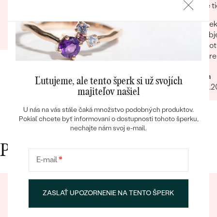
manželke veľmi páči a v budúcnosti tu určite
ktoré ti
radi znovu nakúpime :)
Pek
Marcel
obj
15.09.2023
Zobraziť celú recenziu
Pot
pre
Bestsellery
Mária
Ľutujeme, ale tento šperk si už svojích
25.01.
majiteľov našiel
U nás na vás stále čaká množstvo podobných produktov.
Pokiaľ chcete byť informovaní o dostupnosti tohoto šperku,
OBJAVIŤ
nechajte nám svoj e-mail.
Prečo nakupovať v Eppi
E-mail
*
ZASLAŤ UPOZORNENIE NA TENTO ŠPERK