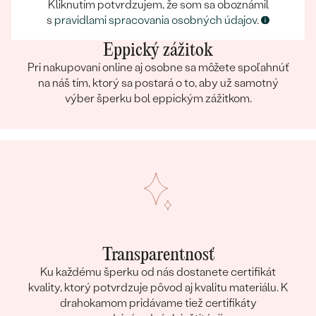
Kliknutím potvrdzujem, že som sa oboznámil
s
pravidlami spracovania osobných údajov
.
Eppický zážitok
Pri nakupovaní online aj osobne sa môžete spoľahnúť
na náš tím, ktorý sa postará o to, aby už samotný
výber šperku bol eppickým zážitkom.
Transparentnosť
Ku každému šperku od nás dostanete certifikát
kvality, ktorý potvrdzuje pôvod aj kvalitu materiálu. K
drahokamom pridávame tiež certifikáty