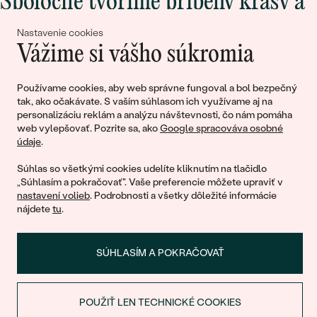
Spoločne tvoríme príbehy krásy a
lásky
Nastavenie cookies
Vážime si vášho súkromia
Pripojte sa k nám!
Používame cookies, aby web správne fungoval a bol bezpečný
tak, ako očakávate. S vaším súhlasom ich využívame aj na
personalizáciu reklám a analýzu návštevnosti, čo nám pomáha
web vylepšovať. Pozrite sa, ako
Google spracováva osobné
údaje
.
Súhlas so všetkými cookies udelíte kliknutím na tlačidlo
„Súhlasím a pokračovať". Vaše preferencie môžete upraviť v
nastavení volieb
. Podrobnosti a všetky dôležité informácie
© 2011 - 2026, Eppi.sk
nájdete
tu
.
SÚHLASÍM A POKRAČOVAŤ
POUŽIŤ LEN TECHNICKÉ COOKIES