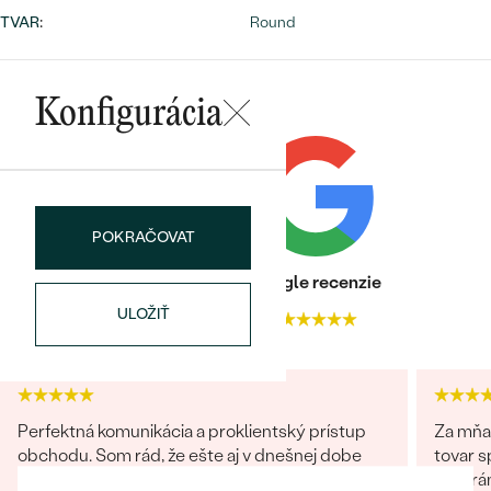
Najpredávanejšie
TVAR
:
Round
Najpredávanejšie
PODĽA TVARU DRAHOKAMU
náušnice
NA MIERU
prstene
Konfigurácia
Personalizované
DIAMANTY
PREZRIEŤ
prívesky
PREZRIEŤ
POKRAČOVAT
Heuréka recenzie
Google recenzie
OBJAVIŤ
Wave kolekcia
ULOŽIŤ
4.9
4.9
OBJAVIŤ
Perfektná komunikácia a proklientský prístup
Za mňa
obchodu. Som rád, že ešte aj v dnešnej dobe
tovar s
takíto predajcovia existujú. Nayvše, prsteň sa
na strá