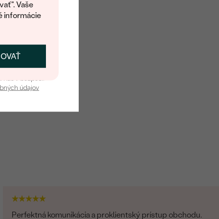
vať". Vaše
é informácie
ČOVAŤ
kať zľavu
u nás v bezpečí.
obných údajov
Perfektná komunikácia a proklientský prístup obchodu.