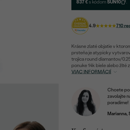
837 €
s kódom
SUN10
.
4.9
710 re
Krásne zlaté objatie v ktor
prsteňa je atypicky vytvarov
trojica round diamantov/0.25
ponuke 14k biele alebo žlté 
VIAC INFORMÁCIÍ
Chcete por
zavolajte 
poradíme!
Marianna, 