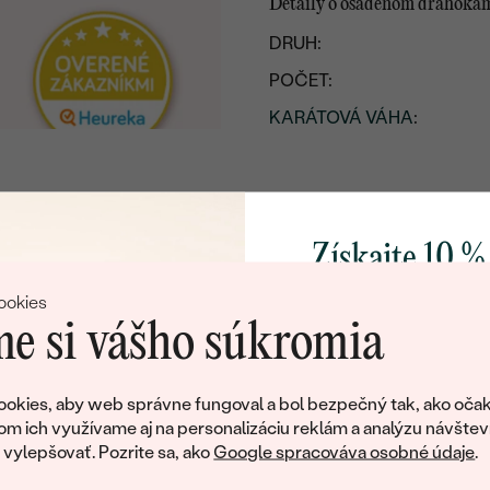
Detaily o osadenom drahoka
DRUH:
POČET:
KARÁTOVÁ VÁHA
:
ČISTOTA
:
FARBA
:
TVAR
:
Získajte 10 %
svoj prvý 
ookies
e si vášho súkromia
Pridajte sa k nám a 
poctivo vyrábaných 
okies, aby web správne fungoval a bol bezpečný tak, ako očak
Ako darček na priv
om ich využívame aj na personalizáciu reklám a analýzu návštev
tujeme, ale tento šperk si už svojích majiteľov naš
obratom pošleme zľ
ylepšovať. Pozrite sa, ako
Google spracováva osobné údaje
.
váš prvý ná
ká množstvo podobných produktov. Pokiaľ chcete byť informovan