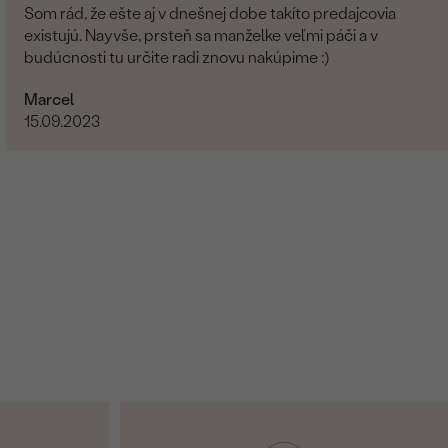
Som rád, že ešte aj v dnešnej dobe takíto predajcovia
existujú. Nayvše, prsteň sa manželke veľmi páči a v
budúcnosti tu určite radi znovu nakúpime :)
Marcel
15.09.2023