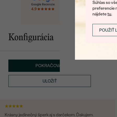
Súhlas so vše
preferencie 
nájdete
tu
.
POUŽIŤ 
Konfigurácia
POKRAČOVAT
ULOŽIŤ
Krásny jedinečný šperk aj s darčekom. Ďakujem.