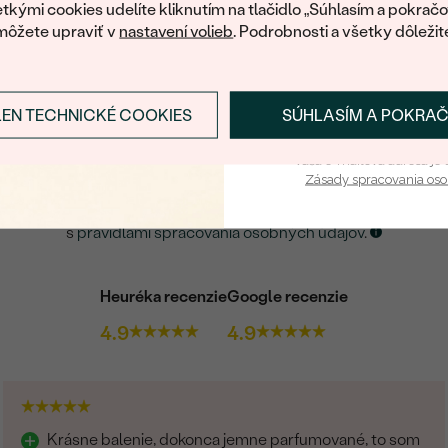
tkými cookies udelíte kliknutím na tlačidlo „Súhlasím a pokračo
šperku, nechajte nám svoj e-mail.
môžete upraviť v
nastavení volieb
. Podrobnosti a všetky dôležit
E-mail
*
LEN TECHNICKÉ COOKIES
SÚHLASÍM A POKRA
Prihlásiť sa a zís
ZASLAŤ UPOZORNENIE NA TENTO
ŠPERK
Vaša e-mailová adresa je 
Zásady spracovania os
Kliknutím potvrdzujem, že som sa oboznámil
s
pravidlami spracovania osobných údajov
.
Heuréka recenzie
Google recenzie
4.9
4.9
Krásne balenie, dokonca jemne parfumované, to som