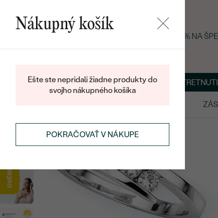
Nákupný košík
LETNÝ BLACK FRIDAY: −25 % NA ŠP
Ešte ste nepridali žiadne produkty do
O NÁS
BLOG
ŠPERKY NA MIERU
DOHODNÚŤ STRETNUTI
svojho nákupného košíka
VÝPREDAJ
SVADOBNÉ OBRÚČKY
ZÁS
POKRAČOVAŤ V NÁKUPE