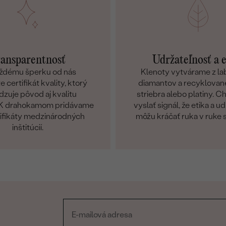
ansparentnosť
Udržateľnosť a 
ždému šperku od nás
Klenoty vytvárame z l
 certifikát kvality, ktorý
diamantov a recyklované
dzuje pôvod aj kvalitu
striebra alebo platiny. 
. K drahokamom pridávame
vyslať signál, že etika a u
tifikáty medzinárodných
môžu kráčať ruka v ruke 
inštitúcií.