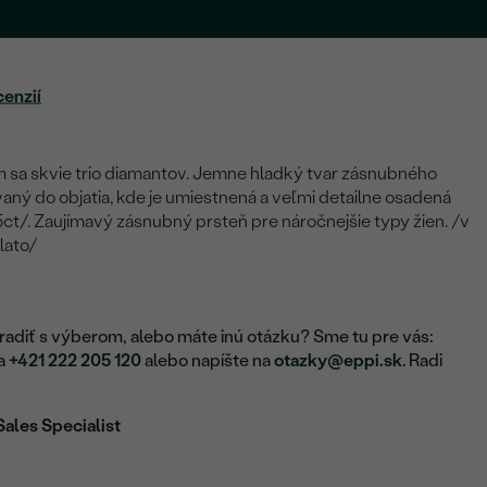
cenzií
om sa skvie trio diamantov. Jemne hladký tvar zásnubného
aný do objatia, kde je umiestnená a veľmi detailne osadená
ct/. Zaujímavý zásnubný prsteň pre náročnejšie typy žien. /v
zlato/
adiť s výberom, alebo máte inú otázku? Sme tu pre vás:
na
+421 222 205 120
alebo napíšte na
otazky@eppi.sk
. Radi
Sales Specialist