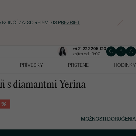
 KONČÍ ZA:
8D 4H 5M 30S
P
REZRIEŤ
+421 222 205 120
zajtra od 10:00
PRÍVESKY
PRSTENE
HODINKY
ň s diamantmi Yerina
3 %
MOŽNOSTI DORUČENIA