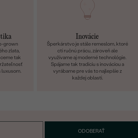
etika
Inovácie
ab-grown
Šperkárstvo je stále remeslom, ktoré
ho zlata,
ctí ručnú prácu, zároveň ale
Chceme tak
využívame aj moderné technológie.
držateľnosť
Spájame tak tradíciu s inováciou a
s luxusom.
vyrábame pre vás to najlepšie z
každej oblasti.
ODOBERAŤ