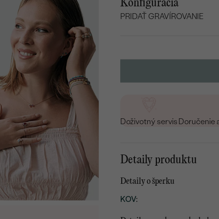
Konfigurácia
PRIDAŤ GRAVÍROVANIE
VYBERTE FONT
Napíšte iniciály/text
15
/ 15 ZNAKOV
Doživotný servis
Doručenie 
Detaily produktu
Detaily o šperku
KOV
: