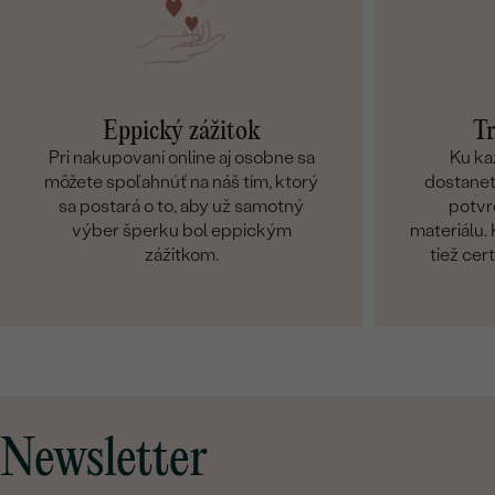
Eppický zážitok
Tr
Pri nakupovaní online aj osobne sa
Ku ka
môžete spoľahnúť na náš tím, ktorý
dostanete
sa postará o to, aby už samotný
potvr
výber šperku bol eppickým
materiálu
zážitkom.
tiež cer
Newsletter